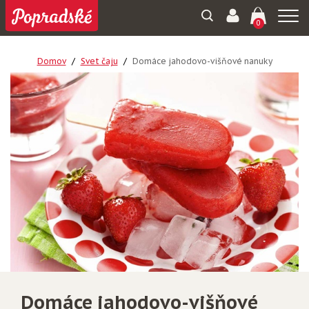
Togg
0
navi
Domov
Svet čaju
Domáce jahodovo-višňové nanuky
Domáce jahodovo-višňové