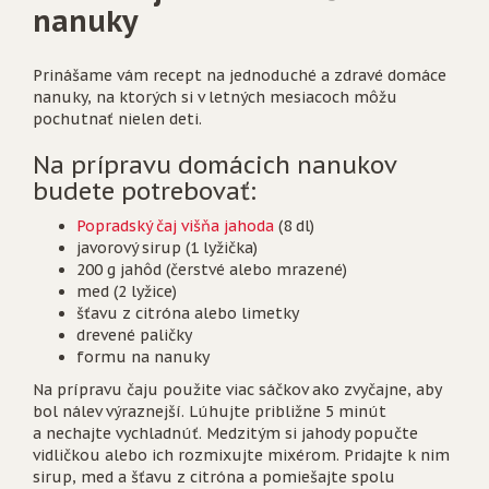
nanuky
Prinášame vám recept na jednoduché a zdravé domáce
nanuky, na ktorých si v letných mesiacoch môžu
pochutnať nielen deti.
Na prípravu domácich nanukov
budete potrebovať:
Popradský čaj višňa jahoda
(8 dl)
javorový sirup (1 lyžička)
200 g jahôd (čerstvé alebo mrazené)
med (2 lyžice)
šťavu z citróna alebo limetky
drevené paličky
formu na nanuky
Na prípravu čaju použite viac sáčkov ako zvyčajne, aby
bol nálev výraznejší. Lúhujte približne 5 minút
a nechajte vychladnúť. Medzitým si jahody popučte
vidličkou alebo ich rozmixujte mixérom. Pridajte k nim
sirup, med a šťavu z citróna a pomiešajte spolu