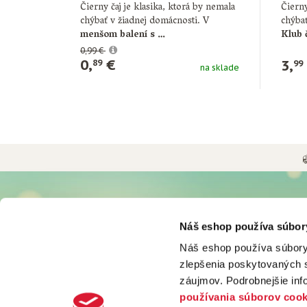
Čierny čaj je klasika, ktorá by nemala
Čierny
chýbať v žiadnej domácnosti. V
chýbať
menšom balení s …
Klub 
0,99 €
0,
€
3,
89
99
na sklade
UŽITOČNÉ INFORMÁCIE
O NÁS
Náš eshop používa súbor
Možnosti a ceny doručenia
Históri
Náš eshop používa súbory
Možnosti platby
Firma d
zlepšenia poskytovaných s
Obchodné podmienky
Podniko
Odstúpiť od zmluvy tu
Svet ká
záujmov. Podrobnejšie in
Ochrana osobných údajov
Svet ča
používania súborov cook