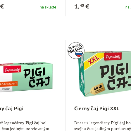
€
1,
€
40
na sklade
na 
ny čaj Pigi
Čierny čaj Pigi XXL
už legendárny
Pigi čaj
bol
Dnes už legendárny
Pigi čaj
bo
o času jediným porciovaným
svojho času jediným porciovan