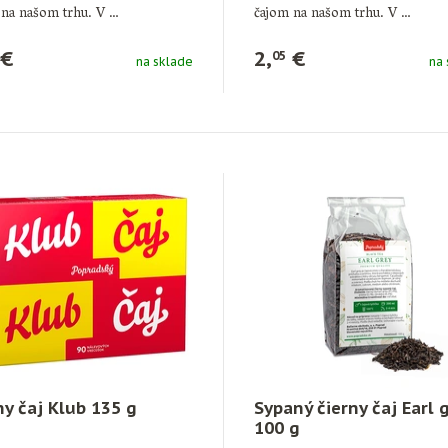
 na našom trhu. V …
čajom na našom trhu. V …
€
2,
€
05
na sklade
na 
ny čaj Klub 135 g
Sypaný čierny čaj Earl 
100 g