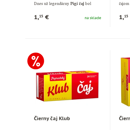
Dnes už legendárny
Pigi čaj
bol
čajom
svojho času jediným …
1,
€
1,
15
15
na sklade
Čierny čaj Klub
Čier