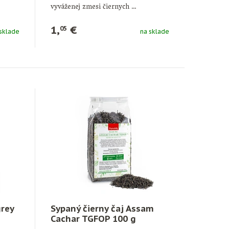
vyváženej zmesi čiernych …
1,
€
05
sklade
na sklade
grey
Sypaný čierny čaj Assam
Cachar TGFOP 100 g