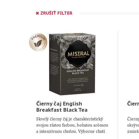
ZRUŠIŤ FILTER
Čierny čaj English
Čier
Breakfast Black Tea
Skvelý čierny čaj je charakteristický
Čierny
svojou zlatou farbou, bohatou arómou
skrýva
a intenzívnou chuťou. Výborne chutí
zmieš
…
podtó