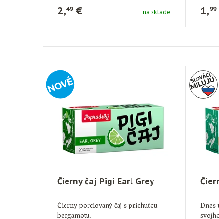
2,
€
1,
49
99
na sklade
Čierny čaj Pigi Earl Grey
Čier
Čierny porciovaný čaj s príchuťou
Dnes 
bergamotu.
svojh