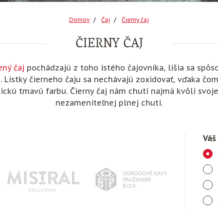
Domov
Čaj
Čierny čaj
ČIERNY ČAJ
ený čaj
pochádzajú z toho istého čajovníka, líšia sa spô
. Lístky čierneho čaju sa nechávajú zoxidovať, vďaka čo
ickú tmavú farbu. Čierny čaj nám chutí najmä kvôli svoje
nezameniteľnej plnej chuti.
Váš