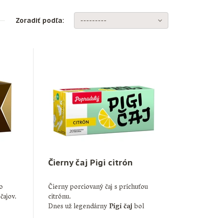
Zoradiť podľa:
---------
Čierny čaj Pigi citrón
o
Čierny porciovaný čaj s príchuťou
čajov.
citrónu.
Dnes už legendárny
Pigi čaj
bol
svojho času jediným …