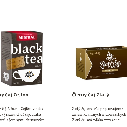
ny čaj Cejlón
Čierny čaj Zlatý
 čaj Mistral Cejlón v sebe
Zlatý čaj pre vás pripravujeme z
 výraznú chuť čajovníka
zmesi kvalitných indonézskych 
anú s jemnými citrusovými
Zlatý čaj má vďaka vyváženej …
nmi. …