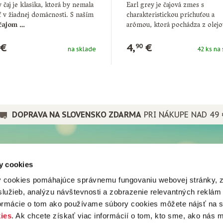
 čaj je klasika, ktorá by nemala
Earl grey je čajová zmes s
 v žiadnej domácnosti. S naším
charakteristickou príchuťou a
čajom …
arómou, ktorá pochádza z olej
extraktov …
€
4,
€
90
na sklade
42 ks na
DOPRAVA NA SLOVENSKO ZDARMA
PRI NÁKUPE NAD 49 
PRE PRIATEĽOV
y cookies
a spoločnosti
Popradské
 cookies pomáhajúce správnemu fungovaniu webovej stránky, 
nes
Mistral tea
lužieb, analýzu návštevnosti a zobrazenie relevantných reklám
vá predajňa
Popradská káva
vy
formácie o tom ako používame súbory cookies môžete nájsť na 
Popradské
ju
ies
. Ak chcete získať viac informácií o tom, kto sme, ako nás 