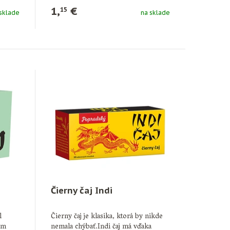
1,
€
15
sklade
na sklade
Čierny čaj Indi
l
Čierny čaj je klasika, ktorá by nikde
ým
nemala chýbať.Indi čaj má vďaka