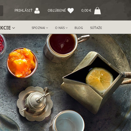
NÝ
PRIHLÁSIŤ
OBĽÚBENÉ
0,00
€
AKCIE
SPOZNAJ
O NÁS
BLOG
SÚŤAŽE