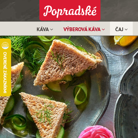
KÁVA
VÝBEROVÁ KÁVA
ČAJ