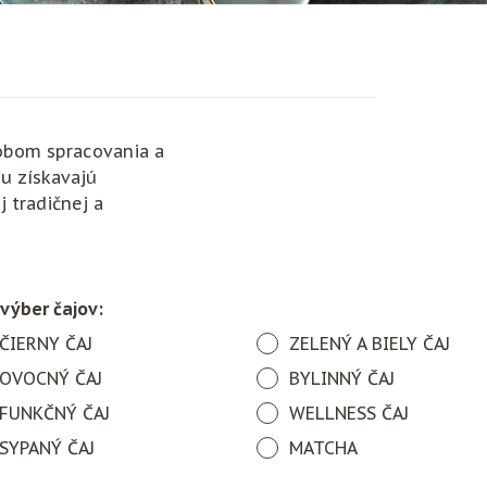
sobom spracovania a
mu získavajú
j tradičnej a
 výber čajov:
ČIERNY ČAJ
ZELENÝ A BIELY ČAJ
OVOCNÝ ČAJ
BYLINNÝ ČAJ
FUNKČNÝ ČAJ
WELLNESS ČAJ
SYPANÝ ČAJ
MATCHA