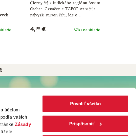
Čierny čaj z indického regiónu Assam
Cachar. Označenie TGFOP označuje
ových
najvyšší stupeň čaju, ide o …
4,
€
90
 sklade
67 ks na sklade
€
NEWSLETTER
Prihláste sa do Newslettera plného
Povoliť všetko
čajových receptov, kávových špecialít
za účelom
a noviniek zo sveta Popradské!
 podľa vašich
Prispôsobiť
stránke
Zásady
TO CHCEM!
môžete