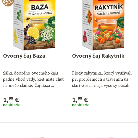
Ovocný čaj Baza
Ovocný čaj Rakytník
Šálka dobrého ovocného čaju
Plody rakytníka, ktorý využívali
padne vhod vždy, keď máte chuť
pri problémoch s trávením už
na niečo sladké. Čaj Baza …
starí Gréci, majú vysoký obsah
vitamínu …
1,
€
1,
€
99
99
na sklade
na sklade