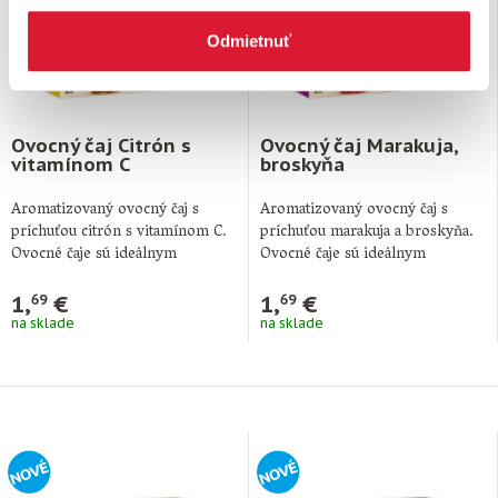
Odmietnuť
Ovocný čaj Citrón s
Ovocný čaj Marakuja,
vitamínom C
broskyňa
Aromatizovaný ovocný čaj s
Aromatizovaný ovocný čaj s
príchuťou citrón s vitamínom C.
príchuťou marakuja a broskyňa.
Ovocné čaje sú ideálnym
Ovocné čaje sú ideálnym
doplnkom pitného …
doplnkom pitného režimu …
1,
€
1,
€
69
69
na sklade
na sklade