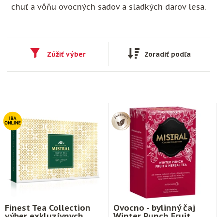
chuť a vôňu ovocných sadov a sladkých darov lesa.
Zúžiť výber
Zoradiť podľa
Finest Tea Collection
Ovocno - bylinný čaj
výber exkluzívnych
Winter Punch Fruit