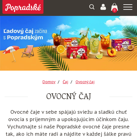
Togg
0
navi
Domov
Čaj
Ovocný čaj
OVOCNÝ ČAJ
Ovocné čaje v sebe spájajú sviežu a sladkú chuť
ovocia s príjemným a upokojujúcim účinkom čaju.
Vychutnajte si naše Popradské ovocné čaje presne
tak, ako ich máte radi a nájdite v každej šálke pravú