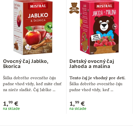
Ovocný čaj Jablko,
Detský ovocný čaj
škorica
Jahoda a malina
Šálka dobrého ovocného čaju
Tento čaj je vhodný pre deti
.
padne vhod vždy, keď máte chuť
Šálka dobrého ovocného čaju
na niečo sladké. Čaj Jablko …
padne vhod vždy, keď …
1,
€
1,
€
99
99
na sklade
na sklade