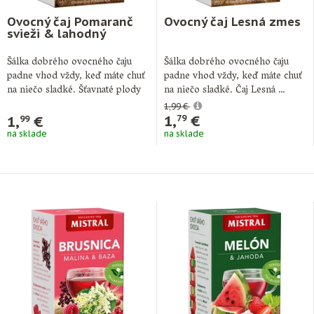
Ovocný čaj Pomaranč
Ovocný čaj Lesná zmes
svieži & lahodný
Šálka dobrého ovocného čaju
Šálka dobrého ovocného čaju
padne vhod vždy, keď máte chuť
padne vhod vždy, keď máte chuť
na niečo sladké. Šťavnaté plody
na niečo sladké. Čaj Lesná …
…
1,99 €
1,
€
1,
€
79
99
na sklade
na sklade