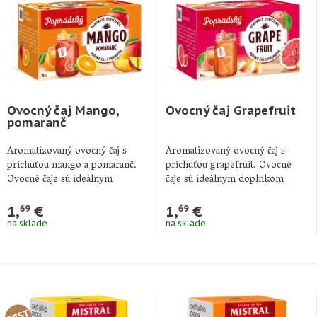
Ovocný čaj Mango,
Ovocný čaj Grapefruit
pomaranč
Aromatizovaný ovocný čaj s
Aromatizovaný ovocný čaj s
príchuťou mango a pomaranč.
príchuťou grapefruit. Ovocné
Ovocné čaje sú ideálnym
čaje sú ideálnym doplnkom
doplnkom pitného režimu …
pitného režimu počas celého …
1,
€
1,
€
69
69
na sklade
na sklade