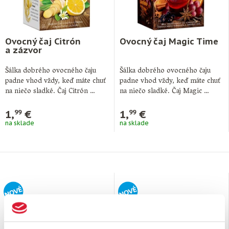
Ovocný čaj Citrón
Ovocný čaj Magic Time
a zázvor
Šálka dobrého ovocného čaju
Šálka dobrého ovocného čaju
padne vhod vždy, keď máte chuť
padne vhod vždy, keď máte chuť
na niečo sladké. Čaj Citrón …
na niečo sladké. Čaj Magic …
1,
€
1,
€
99
99
na sklade
na sklade