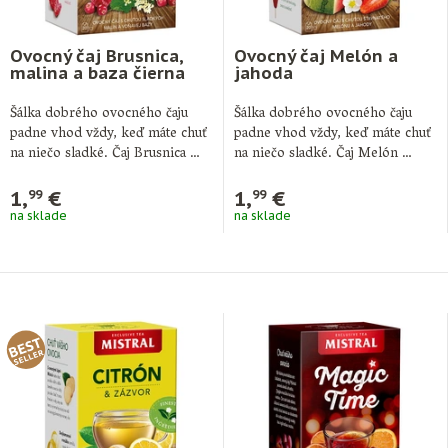
Ovocný čaj Brusnica,
Ovocný čaj Melón a
malina a baza čierna
jahoda
Šálka dobrého ovocného čaju
Šálka dobrého ovocného čaju
padne vhod vždy, keď máte chuť
padne vhod vždy, keď máte chuť
na niečo sladké. Čaj Brusnica …
na niečo sladké. Čaj Melón …
1,
€
1,
€
99
99
na sklade
na sklade