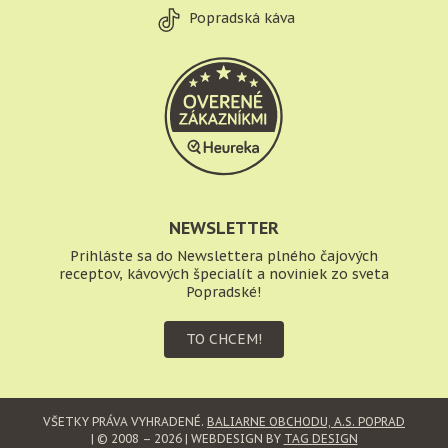
Popradská káva
NEWSLETTER
Prihláste sa do Newslettera plného čajových
receptov, kávových špecialít a noviniek zo sveta
Popradské!
TO CHCEM!
VŠETKY PRÁVA VYHRADENÉ.
BALIARNE OBCHODU, A.S. POPRAD
| © 2008 – 2026 | WEBDESIGN BY
TAG DESIGN