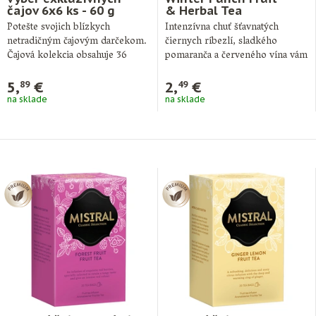
čajov 6x6 ks - 60 g
& Herbal Tea
Potešte svojich blízkych
Intenzívna chuť šťavnatých
netradičným čajovým darčekom.
čiernych ríbezlí, sladkého
Čajová kolekcia obsahuje 36
pomaranča a červeného vína vám
nálevových vreciek v
prinesie dokonalý zážitok z …
hygienickom prebale …
5,
€
2,
€
89
49
na sklade
na sklade