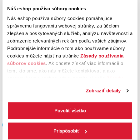
Náš eshop používa súbory cookies
Náš eshop používa súbory cookies pomáhajúce
správnemu fungovaniu webovej stránky, za účelom
Ovocný čaj Malina,
Ovocný čaj Čerešňa,
zlepšenia poskytovaných služieb, analýzu návštevnosti a
limetka
lesná jahoda
zobrazenie relevantných reklám podľa vašich záujmov.
Podrobnejšie informácie o tom ako používame súbory
Aromatizovaný ovocný čaj s
Aromatizovaný ovocný čaj s
cookies môžete nájsť na stránke
Zásady používania
príchuťou malina a limetka.
príchuťou čerešňa a lesná jahoda.
Ovocné čaje sú ideálnym
Ovocné čaje sú ideálnym
súborov cookies
. Ak chcete získať viac informácií o
doplnkom pitného režimu …
doplnkom pitného …
tom, kto sme, ako nás môžete kontaktovať a ako
1,
€
1,
€
69
69
spracovávame osobné údaje, pozrite si naše
Zásady
na sklade
na sklade
ochrany osobných údajov.
Kliknutím na tlačítko
Zobraziť detaily
„Povoliť všetko“ vyjadríte svoj súhlas s používaním
všetkých súborov cookies. Ak chcete niektoré
zamietnuť, upravte preferencie kliknutím na tlačítko
Povoliť všetko
„Prispôsobiť“.
Prispôsobiť