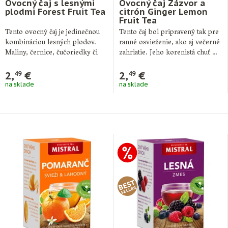
Ovocný čaj s lesnými
Ovocný čaj Zázvor a
plodmi Forest Fruit Tea
citrón Ginger Lemon
Fruit Tea
Tento ovocný čaj je jedinečnou
Tento čaj bol pripravený tak pre
kombináciou lesných plodov.
ranné osvieženie, ako aj večerné
Maliny, černice, čučoriedky či
zahriatie. Jeho korenistá chuť …
jahody, všetky tieto …
2,
€
2,
€
49
49
na sklade
na sklade