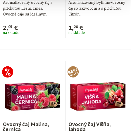
Aromatizovaný ovocný čaj s
Aromatizovaný bylinno-ovocný
príchuťou Lesná zmes.
čaj so zázvorom a s príchuťou
Ovocné čaje sú ideálnym
Citrón.
doplnkom pitného režimu počas
Ovocné čaje sú ideálnym
…
doplnkom pitného …
2,
€
1,
€
05
20
na sklade
na sklade
Ovocný čaj Malina,
Ovocný čaj Višňa,
černica
jahoda