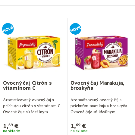
Ovocný čaj Citrón s
Ovocný čaj Marakuja,
vitamínom C
broskyňa
Aromatizovaný ovocný čaj s
Aromatizovaný ovocný čaj s
príchuťou citrón s vitamínom C.
príchuťou marakuja a broskyňa.
Ovocné čaje sú ideálnym
Ovocné čaje sú ideálnym
doplnkom pitného …
doplnkom pitného režimu …
1,
€
1,
€
69
69
na sklade
na sklade