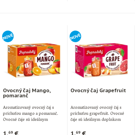
Ovocný čaj Mango,
Ovocný čaj Grapefruit
pomaranč
Aromatizovaný ovocný čaj s
Aromatizovaný ovocný čaj s
príchuťou mango a pomaranč.
príchuťou grapefruit. Ovocné
Ovocné čaje sú ideálnym
čaje sú ideálnym doplnkom
doplnkom pitného režimu …
pitného režimu počas celého …
1,
€
1,
€
69
69