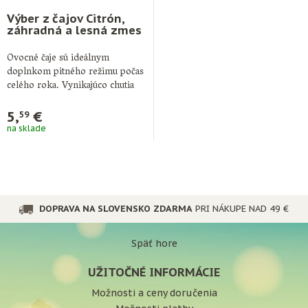
Výber z čajov Citrón,
záhradná a lesná zmes
Ovocné čaje sú ideálnym
doplnkom pitného režimu počas
celého roka. Vynikajúco chutia
horúce a čerstvo …
5,
€
59
na sklade
DOPRAVA NA SLOVENSKO ZDARMA
PRI NÁKUPE NAD 49 €
Späť hore
UŽITOČNÉ INFORMÁCIE
Možnosti a ceny doručenia