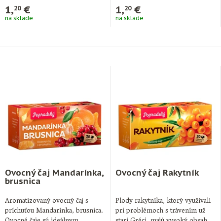
…
…
1,
€
1,
€
20
20
na sklade
na sklade
Ovocný čaj Mandarínka,
Ovocný čaj Rakytník
brusnica
Aromatizovaný ovocný čaj s
Plody rakytníka, ktorý využívali
príchuťou Mandarínka, brusnica.
pri problémoch s trávením už