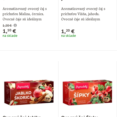
Aromatizovaný ovocný čaj s
Aromatizovaný ovocný čaj s
príchuťou Malina, černica.
príchuťou Višňa, jahoda.
Ovocné čaje sú ideálnym
Ovocné čaje sú ideálnym
doplnkom pitného režimu počas
doplnkom pitného režimu počas
1,20 €
…
…
1,
€
1,
€
10
20
na sklade
na sklade