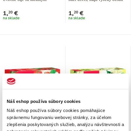
Ovocné čaje sú ideálnym
starí Gréci, majú vysoký obsah
doplnkom pitného režimu počas
vitamínu …
…
1,
€
1,
€
20
20
na sklade
na sklade
Náš eshop používa súbory cookies
Ovocný čaj Brusnica,
Ovocný čaj Jablko, Baza
Náš eshop používa súbory cookies pomáhajúce
Lesná jahoda
správnemu fungovaniu webovej stránky, za účelom
zlepšenia poskytovaných služieb, analýzu návštevnosti a
Aromatizovaný ovocný čaj s
Aromatizovaný ovocný čaj s