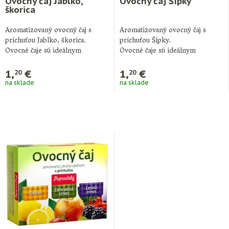
Ovocný čaj Jablko,
Ovocný čaj Šípky
škorica
Aromatizovaný ovocný čaj s
Aromatizovaný ovocný čaj s
príchuťou Jablko, škorica.
príchuťou Šípky.
Ovocné čaje sú ideálnym
Ovocné čaje sú ideálnym
doplnkom pitného režimu počas
doplnkom pitného režimu počas
…
celého …
1,
€
1,
€
20
20
na sklade
na sklade