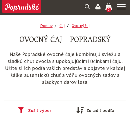
Togg
0
navi
Domov
Čaj
Ovocný čaj
OVOCNÝ ČAJ – POPRADSKÝ
Naše Popradské ovocné čaje kombinujú sviežu a
sladkú chuť ovocia s upokojujúcimi účinkami čaju.
Užite si ich podľa vašich predstáv a objavte v každej
šálke autentickú chuť a vôňu ovocných sadov a
sladkých darov lesa.
Zúžiť výber
Zoradiť podľa