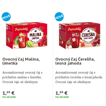
Ovocný čaj Malina,
Ovocný čaj Čerešňa,
limetka
lesná jahoda
Aromatizovaný ovocný čaj s
Aromatizovaný ovocný čaj s
príchuťou malina a limetka.
príchuťou čerešňa a lesná jahoda.
Ovocné čaje sú ideálnym
Ovocné čaje sú ideálnym
doplnkom pitného režimu …
doplnkom pitného …
1,
€
1,
€
69
69
na sklade
na sklade