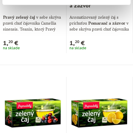
Zelený čaj Pravý
Zelený čaj Pomaranč
a zázvor
Pravý zelený čaj
v sebe skrýva
Aromatizovaný zelený čaj s
pravú chuť čajovníka Camellia
príchuťou
Pomaranč a zázvor
v
sinensis. Teanín, ktorý Pravý
sebe skrýva pravú chuť čajovníka
zelený …
Camellia …
1,
€
1,
€
20
20
na sklade
na sklade