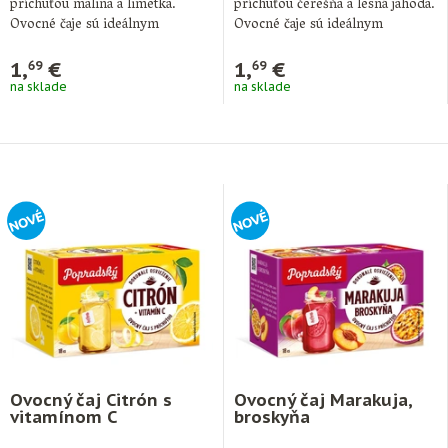
príchuťou malina a limetka.
príchuťou čerešňa a lesná jahoda.
Ovocné čaje sú ideálnym
Ovocné čaje sú ideálnym
doplnkom pitného režimu …
doplnkom pitného …
1,
€
1,
€
69
69
na sklade
na sklade
Ovocný čaj Citrón s
Ovocný čaj Marakuja,
vitamínom C
broskyňa