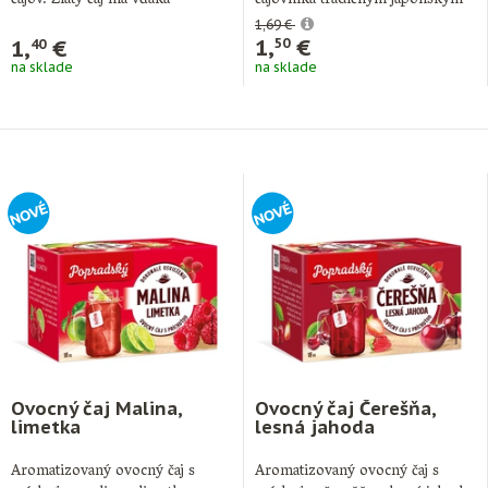
čajov. Zlatý čaj má vďaka
čajovníka tradičným japonským
vyváženej …
spôsobom …
1,69 €
1,
€
1,
€
50
40
na sklade
na sklade
Ovocný čaj Malina,
Ovocný čaj Čerešňa,
limetka
lesná jahoda
Aromatizovaný ovocný čaj s
Aromatizovaný ovocný čaj s