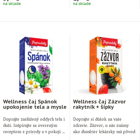
na sklade
na sklade
Wellness čaj Spánok
Wellness čaj Zázvor
upokojenie tela a mysle
rakytník + šípky
Doprajte zaslúžený oddych telu i
Doprajte si dúšok na vaše
duši. Inšpirujte sa overeným
zdravie. Zázvor, u nás známy
receptom z prírody a v pokoji …
ako ďumbier lekársky má pôvod
…