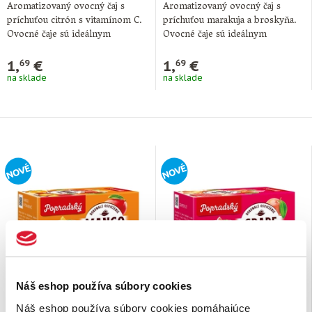
Aromatizovaný ovocný čaj s
Aromatizovaný ovocný čaj s
príchuťou citrón s vitamínom C.
príchuťou marakuja a broskyňa.
Ovocné čaje sú ideálnym
Ovocné čaje sú ideálnym
doplnkom pitného …
doplnkom pitného režimu …
1,
€
1,
€
69
69
na sklade
na sklade
Náš eshop používa súbory cookies
Ovocný čaj Mango,
Ovocný čaj Grapefruit
pomaranč
Náš eshop používa súbory cookies pomáhajúce