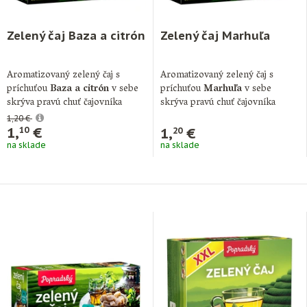
Zelený čaj Baza a citrón
Zelený čaj Marhuľa
Aromatizovaný zelený čaj s
Aromatizovaný zelený čaj s
príchuťou
Baza a citrón
v sebe
príchuťou
Marhuľa
v sebe
skrýva pravú chuť čajovníka
skrýva pravú chuť čajovníka
Camellia …
Camellia sinensis. Teanín, …
1,20 €
1,
€
1,
€
10
20
na sklade
na sklade