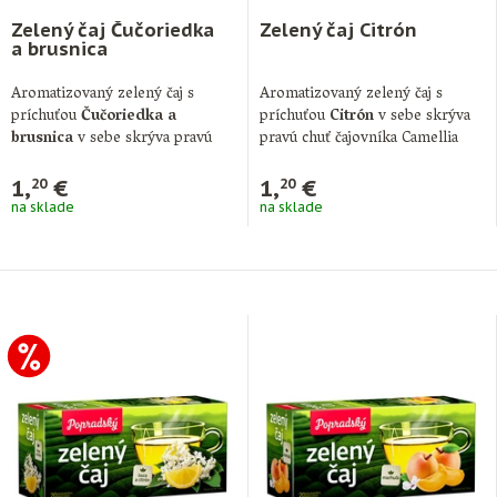
Zelený čaj Čučoriedka
Zelený čaj Citrón
a brusnica
Aromatizovaný zelený čaj s
Aromatizovaný zelený čaj s
príchuťou
Čučoriedka a
príchuťou
Citrón
v sebe skrýva
brusnica
v sebe skrýva pravú
pravú chuť čajovníka Camellia
chuť čajovníka Camellia …
sinensis. Teanín, …
1,
€
1,
€
20
20
na sklade
na sklade