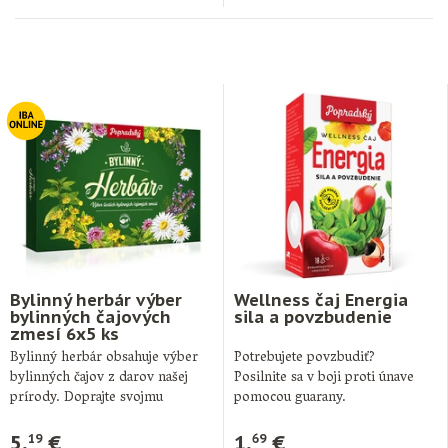
Bylinný herbár výber
Wellness čaj Energia
bylinných čajových
sila a povzbudenie
zmesí 6x5 ks
Bylinný herbár obsahuje výber
Potrebujete povzbudiť?
bylinných čajov z darov našej
Posilnite sa v boji proti únave
prírody. Doprajte svojmu
pomocou guarany.
organizmu relax či …
Pomocou guarany sa zbavíte
nielen …
5,
€
1,
€
19
69