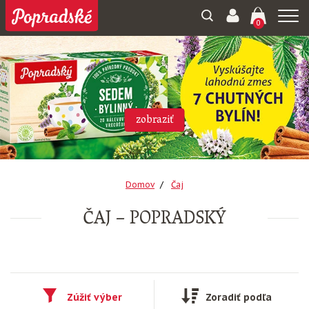
Togg
0
navi
zobraziť
Domov
Čaj
ČAJ – POPRADSKÝ
Zúžiť výber
Zoradiť podľa