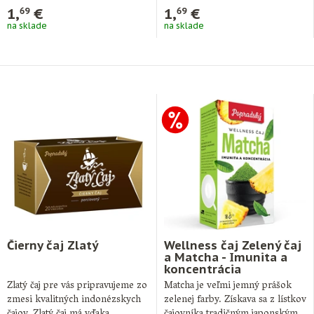
1,
€
1,
€
69
69
na sklade
na sklade
Čierny čaj Zlatý
Wellness čaj Zelený čaj
a Matcha - Imunita a
koncentrácia
Zlatý čaj pre vás pripravujeme zo
Matcha je veľmi jemný prášok
zmesi kvalitných indonézskych
zelenej farby. Získava sa z lístkov