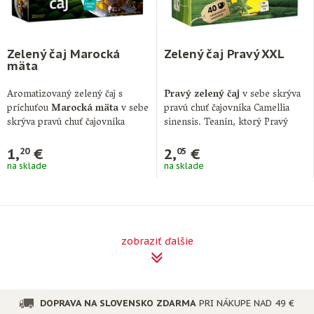
Zelený čaj Marocká
Zelený čaj Pravý XXL
mäta
Aromatizovaný zelený čaj s
Pravý zelený čaj
v sebe skrýva
príchuťou
Marocká mäta
v sebe
pravú chuť čajovníka Camellia
skrýva pravú chuť čajovníka
sinensis. Teanín, ktorý Pravý
Camellia sinensis. …
zelený …
1,
€
2,
€
20
05
na sklade
na sklade
zobraziť ďalšie
DOPRAVA NA SLOVENSKO ZDARMA
PRI NÁKUPE NAD 49 €