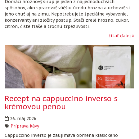
Domáci hroznový sirup je jeden z najjednoduchších
spôsobov, ako spracovať väčšiu úrodu hrozna a uchovať si
jeho chuť aj na zimu. Nepotrebujete špeciálne vybavenie,
konzervanty ani zložitý postup. Stačí zrelé hrozno, cukor,
citrón, čisté fľaše a trochu trpezlivosti.
čítať ďalej
Recept na cappuccino inverso s
krémovou penou
26. máj 2026
Príprava kávy
Cappuccino inverso je zaujímavá obmena klasického