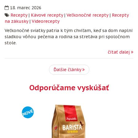
18. marec 2026
Recepty
|
Kávové recepty
|
Veľkonočné recepty
|
Recepty
na zákusky
|
Videorecepty
Veľkonočné sviatky patria k tým chvíľam, keď sa dom naplní
sladkou vôňou pečenia a rodina sa stretáva pri spoločnom
stole.
čítať ďalej
Ďalšie články
Odporúčame vyskúšať