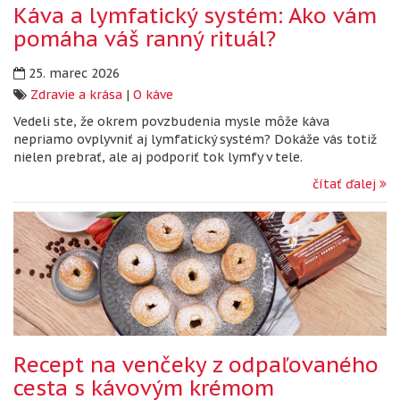
Káva a lymfatický systém: Ako vám
pomáha váš ranný rituál?
25. marec 2026
Zdravie a krása
|
O káve
Vedeli ste, že okrem povzbudenia mysle môže káva
nepriamo ovplyvniť aj lymfatický systém? Dokáže vás totiž
nielen prebrať, ale aj podporiť tok lymfy v tele.
čítať ďalej
Recept na venčeky z odpaľovaného
cesta s kávovým krémom