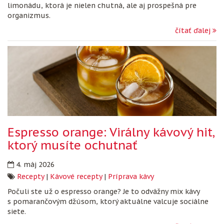
limonádu, ktorá je nielen chutná, ale aj prospešná pre
organizmus.
čítať ďalej
Espresso orange: Virálny kávový hit,
ktorý musíte ochutnať
4. máj 2026
Recepty
|
Kávové recepty
|
Príprava kávy
Počuli ste už o espresso orange? Je to odvážny mix kávy
s pomarančovým džúsom, ktorý aktuálne valcuje sociálne
siete.