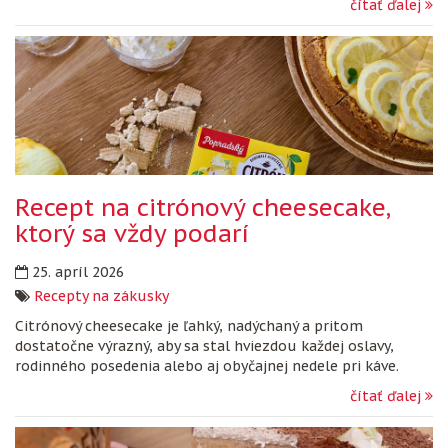
čítať ďalej
Recept na citrónový cheesecake,
ktorý sa vždy podarí
25. apríl 2026
Recepty na zákusky
Citrónový cheesecake je ľahký, nadýchaný a pritom
dostatočne výrazný, aby sa stal hviezdou každej oslavy,
rodinného posedenia alebo aj obyčajnej nedele pri káve.
čítať ďalej