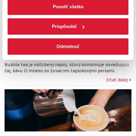
zamietnuť, upravte preferencie kliknutím na tlačítko
Povoliť všetko
„Prispôsobiť“.
Prispôsobiť
Bubble tea pre začiatočníkov:
Jednoduchý recept
Odmietnuť
26. marec 2026
Čajové recepty
|
Príprava čaju
Bubble tea je obľúbený nápoj, ktorý kombinuje osviežujúci
čaj, kávu či mlieko so žuvacími tapiokovými perlami.
čítať ďalej