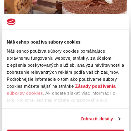
Náš eshop používa súbory cookies
Oblíž prst do tortovej formy:
Sladký, nadýchaný a kávový
Náš eshop používa súbory cookies pomáhajúce
správnemu fungovaniu webovej stránky, za účelom
30. marec 2026
zlepšenia poskytovaných služieb, analýzu návštevnosti a
Kávové recepty
|
Veľkonočné recepty
|
Videorecepty
zobrazenie relevantných reklám podľa vašich záujmov.
Veľká noc je ideálnou príležitosťou dopriať sebe aj svojim
Podrobnejšie informácie o tom ako používame súbory
blízkym niečo výnimočné – oblíž prst v tortovej forme je
cookies môžete nájsť na stránke
Zásady používania
presne ten typ koláča, ktorý si zapamätáte.
súborov cookies
. Ak chcete získať viac informácií o
čítať ďalej
tom, kto sme, ako nás môžete kontaktovať a ako
spracovávame osobné údaje, pozrite si naše
Zásady
ochrany osobných údajov.
Kliknutím na tlačítko
Zobraziť detaily
„Povoliť všetko“ vyjadríte svoj súhlas s používaním
všetkých súborov cookies. Ak chcete niektoré