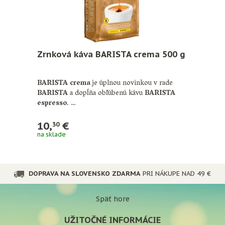
Zrnková káva BARISTA crema 500 g
BARISTA crema
je úplnou novinkou v rade
BARISTA
a dopĺňa obľúbenú kávu
BARISTA
espresso
. …
10,
€
30
na sklade
DOPRAVA NA SLOVENSKO ZDARMA
PRI NÁKUPE NAD 49 €
Späť hore
UŽITOČNÉ INFORMÁCIE