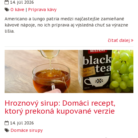
14. júl 2026
O káve
|
Príprava kávy
Americano a lungo patria medzi najčastejšie zamieňané
kávové nápoje, no ich príprava aj výsledná chuť sa výrazne
líšia.
čítať ďalej
Hroznový sirup: Domáci recept,
ktorý prekoná kupované verzie
14. júl 2026
Domáce sirupy