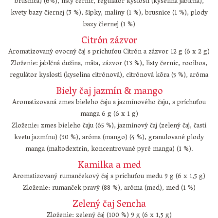
brusnica) (6%), listy černíc, regulátor kyslosti (kyselina jablčná),
kvety bazy čiernej (3 %), šípky, maliny (1 %), brusnice (1 %), plody
bazy čiernej (1 %)
Citrón zázvor
Aromatizovaný ovocný čaj s príchuťou Citrón a zázvor 12 g (6 x 2 g)
Zloženie: jablčná dužina, mäta, zázvor (13 %), listy černíc, rooibos,
regulátor kyslosti (kyselina citrónová), citrónová kôra (5 %), aróma
Biely čaj jazmín & mango
Aromatizovaná zmes bieleho čaju a jazmínového čaju, s príchuťou
manga 6 g (6 x 1 g)
Zloženie: zmes bieleho čaju (65 %), jazmínový čaj (zelený čaj, časti
kvetu jazmínu) (30 %), aróma (mango) (4 %), granulované plody
manga (maltodextrín, koncentrované pyré manga) (1 %).
Kamilka a med
Aromatizovaný rumančekový čaj s príchuťou medu 9 g (6 x 1,5 g)
Zloženie: rumanček pravý (88 %), aróma (med), med (1 %)
Zelený čaj Sencha
Zloženie: zelený čaj (100 %) 9 g (6 x 1,5 g)