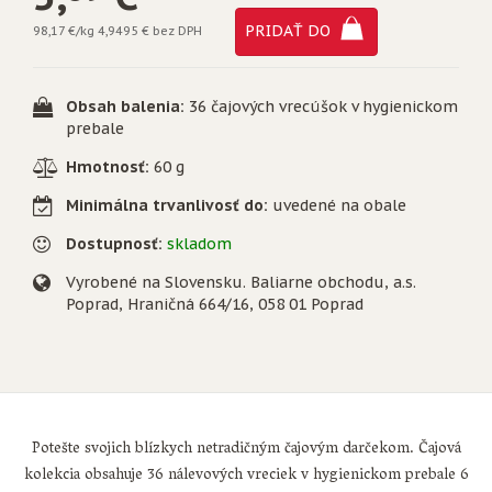
PRIDAŤ DO
98,17 €/kg
4,9495 € bez DPH
Obsah balenia:
36 čajových vrecúšok v hygienickom
prebale
Hmotnosť:
60 g
Minimálna trvanlivosť do:
uvedené na obale
Dostupnosť:
skladom
Vyrobené na Slovensku. Baliarne obchodu, a.s.
Poprad, Hraničná 664/16, 058 01 Poprad
Potešte svojich blízkych netradičným čajovým darčekom. Čajová
kolekcia obsahuje 36 nálevových vreciek v hygienickom prebale 6