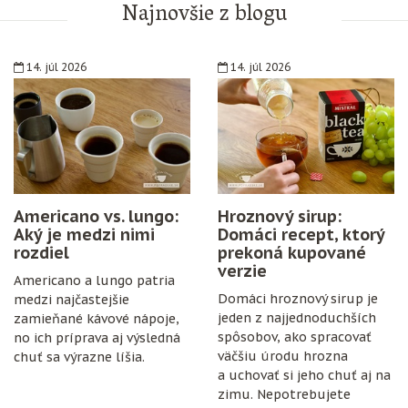
Najnovšie z blogu
14. júl 2026
14. júl 2026
Americano vs. lungo:
Hroznový sirup:
Aký je medzi nimi
Domáci recept, ktorý
rozdiel
prekoná kupované
verzie
Americano a lungo patria
Domáci hroznový sirup je
medzi najčastejšie
jeden z najjednoduchších
zamieňané kávové nápoje,
spôsobov, ako spracovať
no ich príprava aj výsledná
väčšiu úrodu hrozna
chuť sa výrazne líšia.
a uchovať si jeho chuť aj na
zimu. Nepotrebujete