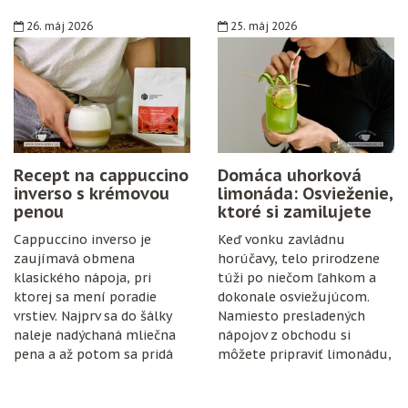
špeciálne vybavenie,
konzervanty ani zložitý
26. máj 2026
25. máj 2026
postup. Stačí zrelé hrozno,
cukor, citrón, čisté fľaše
a trochu trpezlivosti.
Recept na cappuccino
Domáca uhorková
inverso s krémovou
limonáda: Osvieženie,
penou
ktoré si zamilujete
Cappuccino inverso je
Keď vonku zavládnu
zaujímavá obmena
horúčavy, telo prirodzene
klasického nápoja, pri
túži po niečom ľahkom a
ktorej sa mení poradie
dokonale osviežujúcom.
vrstiev. Najprv sa do šálky
Namiesto presladených
naleje nadýchaná mliečna
nápojov z obchodu si
pena a až potom sa pridá
môžete pripraviť limonádu,
espresso.
ktorá je nielen chutná, ale
aj prospešná pre