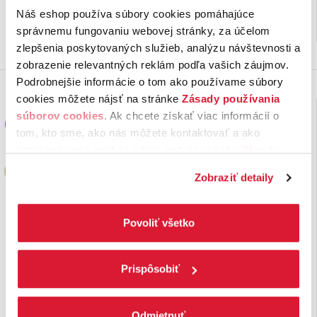
v nej …
organizmu relax či …
Náš eshop používa súbory cookies pomáhajúce
26,
€
5,
€
00
19
28 ks na sklade
na sklade
správnemu fungovaniu webovej stránky, za účelom
zlepšenia poskytovaných služieb, analýzu návštevnosti a
zobrazenie relevantných reklám podľa vašich záujmov.
Podrobnejšie informácie o tom ako používame súbory
cookies môžete nájsť na stránke
Zásady používania
súborov cookies
. Ak chcete získať viac informácií o
tom, kto sme, ako nás môžete kontaktovať a ako
spracovávame osobné údaje, pozrite si naše
Zásady
ochrany osobných údajov.
Kliknutím na tlačítko
Zobraziť detaily
„Povoliť všetko“ vyjadríte svoj súhlas s používaním
všetkých súborov cookies. Ak chcete niektoré
zamietnuť, upravte preferencie kliknutím na tlačítko
Povoliť všetko
„Prispôsobiť“.
Darčeková čajová
Výber z čajov Citrón,
kazeta Classic
záhradná a lesná zmes
Prispôsobiť
Selection
Ponúkame vám výnimočný
Ovocné čaje sú ideálnym
elegantný set 8 druhov
doplnkom pitného režimu počas
Odmietnuť