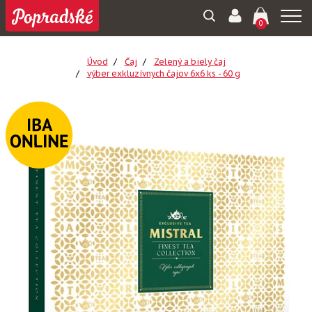
Togg
0
navi
Úvod
Čaj
Zelený a biely čaj
výber exkluzívnych čajov 6x6 ks - 60 g