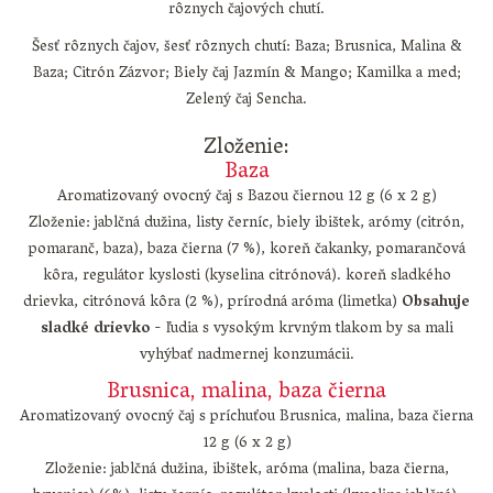
rôznych čajových chutí.
Šesť rôznych čajov, šesť rôznych chutí: Baza; Brusnica, Malina &
Baza; Citrón Zázvor; Biely čaj Jazmín & Mango; Kamilka a med;
Zelený čaj Sencha.
Zloženie:
Baza
Aromatizovaný ovocný čaj s Bazou čiernou 12 g (6 x 2 g)
Zloženie: jablčná dužina, listy černíc, biely ibištek, arómy (citrón,
pomaranč, baza), baza čierna (7 %), koreň čakanky, pomarančová
kôra, regulátor kyslosti (kyselina citrónová). koreň sladkého
drievka, citrónová kôra (2 %), prírodná aróma (limetka)
Obsahuje
sladké drievko
- ľudia s vysokým krvným tlakom by sa mali
vyhýbať nadmernej konzumácii.
Brusnica, malina, baza čierna
Aromatizovaný ovocný čaj s príchuťou Brusnica, malina, baza čierna
12 g (6 x 2 g)
Zloženie: jablčná dužina, ibištek, aróma (malina, baza čierna,