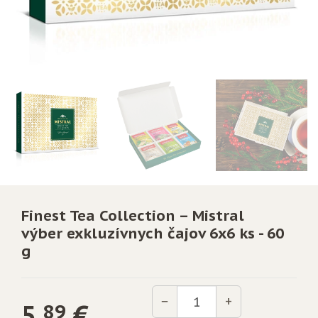
Finest Tea Collection – Mistral
výber exkluzívnych čajov 6x6 ks - 60
g
Množstvo
−
+
5,
€
89