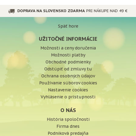
organizmus.
DOPRAVA NA SLOVENSKO ZDARMA
PRI NÁKUPE NAD 49 €
Späť hore
UŽITOČNÉ INFORMÁCIE
Možnosti a ceny doručenia
Možnosti platby
Obchodné podmienky
Odstúpiť od zmluvy tu
Ochrana osobných údajov
Používanie súborov cookies
Nastavenie cookies
Vyhlásenie o prístupnosti
O NÁS
História spoločnosti
Firma dnes
Podniková predajňa