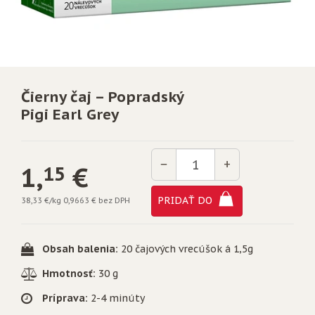
Čierny čaj – Popradský
Pigi Earl Grey
Množstvo
−
+
1,
€
15
PRIDAŤ DO
38,33 €/kg
0,9663 € bez DPH
Obsah balenia:
20 čajových vrecúšok á 1,5g
Hmotnosť:
30 g
Príprava:
2-4 minúty