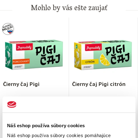
Mohlo by vás ešte zaujať
Čierny čaj Pigi
Čierny čaj Pigi citrón
Dnes už legendárny
Pigi čaj
bol
Čierny porciovaný čaj s
svojho času jediným
príchuťou citrónu.
porciovaným čajom na našom
Dnes už legendárny
Pigi čaj
bol
trhu. V …
svojho času jediným …
Náš eshop používa súbory cookies
1,
€
1,
€
15
15
na sklade
na sklade
Náš eshop používa súbory cookies pomáhajúce