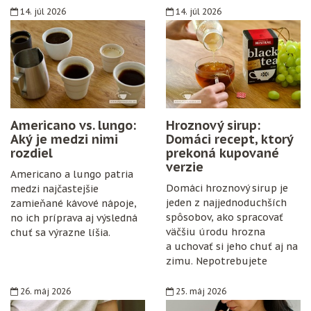
14. júl 2026
14. júl 2026
Americano vs. lungo:
Hroznový sirup:
Aký je medzi nimi
Domáci recept, ktorý
rozdiel
prekoná kupované
verzie
Americano a lungo patria
Domáci hroznový sirup je
medzi najčastejšie
jeden z najjednoduchších
zamieňané kávové nápoje,
spôsobov, ako spracovať
no ich príprava aj výsledná
väčšiu úrodu hrozna
chuť sa výrazne líšia.
a uchovať si jeho chuť aj na
zimu. Nepotrebujete
špeciálne vybavenie,
konzervanty ani zložitý
26. máj 2026
25. máj 2026
postup. Stačí zrelé hrozno,