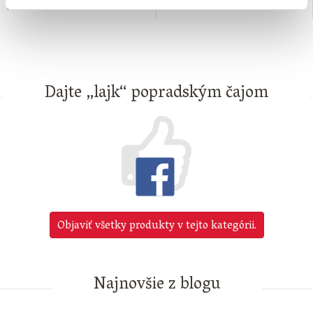
na sklade
na sklade
Dajte „lajk“ popradským čajom
Objaviť všetky produkty v tejto kategórii.
Najnovšie z blogu