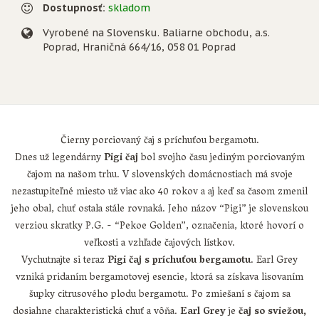
Dostupnosť:
skladom
Vyrobené na Slovensku. Baliarne obchodu, a.s.
Poprad, Hraničná 664/16, 058 01 Poprad
Čierny porciovaný čaj s príchuťou bergamotu.
Dnes už legendárny
Pigi čaj
bol svojho času jediným porciovaným
čajom na našom trhu. V slovenských domácnostiach má svoje
nezastupiteľné miesto už viac ako 40 rokov a aj keď sa časom zmenil
jeho obal, chuť ostala stále rovnaká. Jeho názov “Pigi” je slovenskou
verziou skratky P.G. - “Pekoe Golden”, označenia, ktoré hovorí o
veľkosti a vzhľade čajových lístkov.
Vychutnajte si teraz
Pigi čaj s príchuťou bergamotu
. Earl Grey
vzniká pridaním bergamotovej esencie, ktorá sa získava lisovaním
šupky citrusového plodu bergamotu. Po zmiešaní s čajom sa
dosiahne charakteristická chuť a vôňa.
Earl Grey
je
čaj so sviežou,