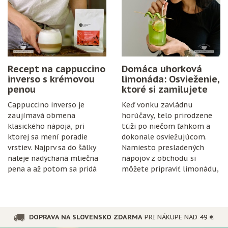
cukor, citrón, čisté fľaše
a trochu trpezlivosti.
Recept na cappuccino
Domáca uhorková
inverso s krémovou
limonáda: Osvieženie,
penou
ktoré si zamilujete
Cappuccino inverso je
Keď vonku zavládnu
zaujímavá obmena
horúčavy, telo prirodzene
klasického nápoja, pri
túži po niečom ľahkom a
ktorej sa mení poradie
dokonale osviežujúcom.
vrstiev. Najprv sa do šálky
Namiesto presladených
naleje nadýchaná mliečna
nápojov z obchodu si
pena a až potom sa pridá
môžete pripraviť limonádu,
espresso.
ktorá je nielen chutná, ale
aj prospešná pre
organizmus.
DOPRAVA NA SLOVENSKO ZDARMA
PRI NÁKUPE NAD 49 €