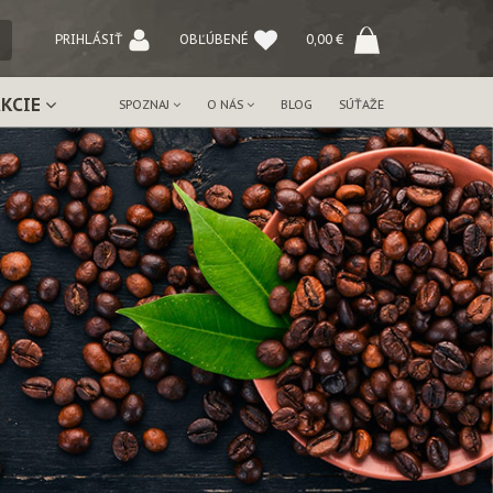
NÝ
PRIHLÁSIŤ
OBĽÚBENÉ
0,00
€
AKCIE
SPOZNAJ
O NÁS
BLOG
SÚŤAŽE