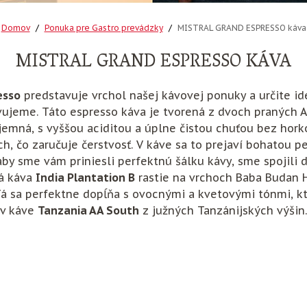
Domov
Ponuka pre Gastro prevádzky
MISTRAL GRAND ESPRESSO káva
MISTRAL GRAND ESPRESSO KÁVA
esso
predstavuje vrchol našej kávovej ponuky a určite id
vujeme. Táto espresso káva je tvorená z dvoch praných 
jemná, s vyššou aciditou a úplne čistou chuťou bez hork
h, čo zaručuje čerstvosť. V káve sa to prejaví bohatou 
aby sme vám priniesli perfektnú šálku kávy, sme spojili 
ká káva
India Plantation B
rastie na vrchoch Baba Budan Hi
Tá sa perfektne dopĺňa s ovocnými a kvetovými tónmi, 
v káve
Tanzania AA South
z južných Tanzánijských výšin.