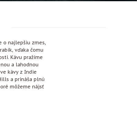
e o najlepšiu zmes,
Arabík, vďaka čomu
osti. Kávu pražíme
penou a lahodnou
dve kávy z Indie
lls a prináša plnú
ktoré môžeme nájsť