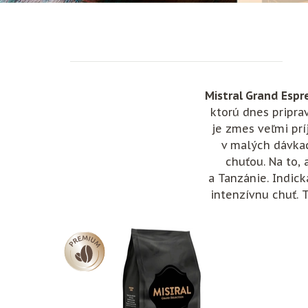
Mistral Grand Espr
ktorú dnes pripra
je zmes veľmi prí
v malých dávkac
chuťou. Na to, 
a Tanzánie. Indic
intenzívnu chuť. 