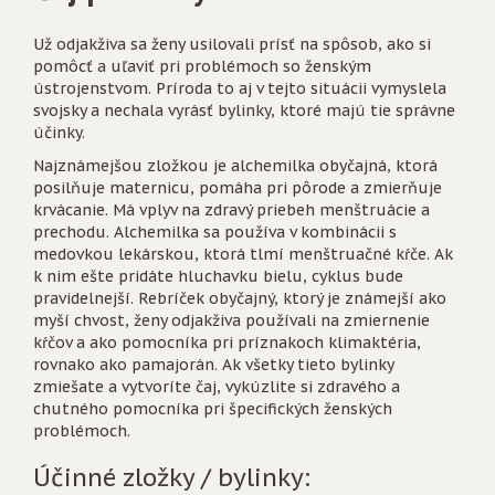
Už odjakživa sa ženy usilovali prísť na spôsob, ako si
pomôcť a uľaviť pri problémoch so ženským
ústrojenstvom. Príroda to aj v tejto situácii vymyslela
svojsky a nechala vyrásť bylinky, ktoré majú tie správne
účinky.
Najznámejšou zložkou je alchemilka obyčajná, ktorá
posilňuje maternicu, pomáha pri pôrode a zmierňuje
krvácanie. Má vplyv na zdravý priebeh menštruácie a
prechodu. Alchemilka sa používa v kombinácii s
medovkou lekárskou, ktorá tlmí menštruačné kŕče. Ak
k nim ešte pridáte hluchavku bielu, cyklus bude
pravidelnejší. Rebríček obyčajný, ktorý je známejší ako
myší chvost, ženy odjakživa používali na zmiernenie
kŕčov a ako pomocníka pri príznakoch klimaktéria,
rovnako ako pamajorán. Ak všetky tieto bylinky
zmiešate a vytvoríte čaj, vykúzlite si zdravého a
chutného pomocníka pri špecifických ženských
problémoch.
Účinné zložky / bylinky: