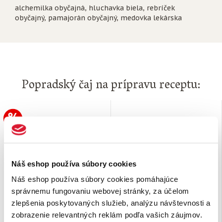
alchemilka obyčajná, hluchavka biela, rebríček
obyčajný, pamajorán obyčajný, medovka lekárska
Popradský čaj na prípravu receptu:
Náš eshop používa súbory cookies
Náš eshop používa súbory cookies pomáhajúce
správnemu fungovaniu webovej stránky, za účelom
zlepšenia poskytovaných služieb, analýzu návštevnosti a
Bylinný čaj Medovka
Funkčný čaj Ženský
lekárska
Bolesti a kŕče
zobrazenie relevantných reklám podľa vašich záujmov.