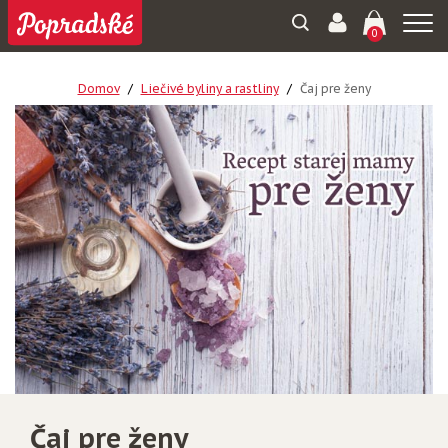
Togg
0
navi
Domov
Liečivé byliny a rastliny
Čaj pre ženy
Čaj pre ženy