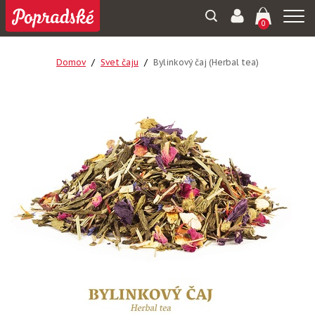
Togg
0
navi
Domov
Svet čaju
Bylinkový čaj (Herbal tea)