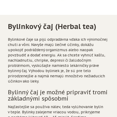
Bylinkový čaj (Herbal tea)
Bylinkové čaje sa pijú odpradávna vďaka ich výnimočnej
chuti a vôni. Navyše majú liečivé účinky, dokážu
upokojiť podráždený organizmus alebo naopak
povzbudiť a dodať energiu. Ak sa chcete vyhnúť kašľu,
nachladnutiu, chrípke, depresii či žalúdočným
problémom, vyskúšajte namiesto lekárničky práve
bylinný čaj. Výhodou byliniek je, že sú pre telo
prirodzenejšie a najmä nemajú množstvo nežiaducich
účinkov ako lieky.
Bylinný čaj je možné pripraviť tromi
základnými spôsobmi
Najčastejšie sa používa nálev, teda vylúhovanie bylín
v teple. Bylinky zalejeme vriacou vodou, prikryjeme