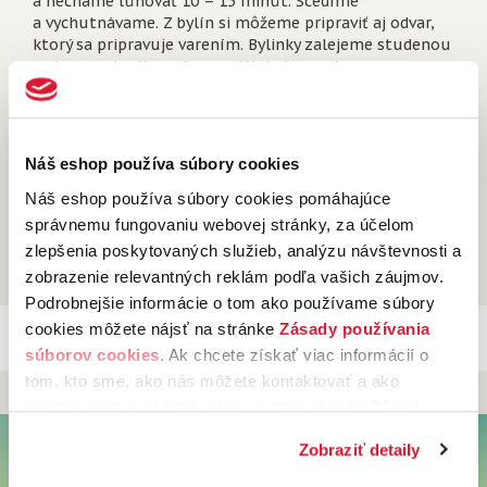
a necháme lúhovať 10 – 15 minút. Scedíme
a vychutnávame. Z bylín si môžeme pripraviť aj odvar,
ktorý sa pripravuje varením. Bylinky zalejeme studenou
vodou a privedieme k varu. Následne varíme cca
10 minút až polhodinu podľa druhu byliny. Tretím
spôsobom je studený výluh. Bylinky vložíme do nádoby,
prelejeme studenou, ideálne predtým prevarenou
vodou a necháme lúhovať tri až dvanásť hodín podľa
Náš eshop používa súbory cookies
druhu. Potom môžeme výluh ohriať a podávať.
Náš eshop používa súbory cookies pomáhajúce
Ak aj vás trápi nejaký neduh, vyskúšajte niektorú
správnemu fungovaniu webovej stránky, za účelom
z našich bylinných zmesí, napr.
Na žalúdok a dobré
zlepšenia poskytovaných služieb, analýzu návštevnosti a
trávenie
alebo
Na kašeľ a priedušky
.
zobrazenie relevantných reklám podľa vašich záujmov.
Podrobnejšie informácie o tom ako používame súbory
cookies môžete nájsť na stránke
Zásady používania
súborov cookies
. Ak chcete získať viac informácií o
tom, kto sme, ako nás môžete kontaktovať a ako
DOPRAVA NA SLOVENSKO ZDARMA
PRI NÁKUPE NAD 49 €
spracovávame osobné údaje, pozrite si naše
Zásady
ochrany osobných údajov.
Kliknutím na tlačítko
Späť hore
Zobraziť detaily
„Povoliť všetko“ vyjadríte svoj súhlas s používaním
všetkých súborov cookies. Ak chcete niektoré