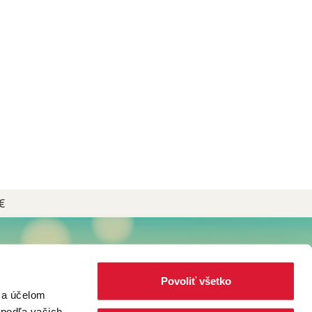
€
NEWSLETTER
Prihláste sa do Newslettera plného
Povoliť všetko
čajových receptov, kávových špecialít
za účelom
a noviniek zo sveta Popradské!
 podľa vašich