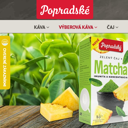
KÁVA
VÝBEROVÁ KÁVA
ČAJ