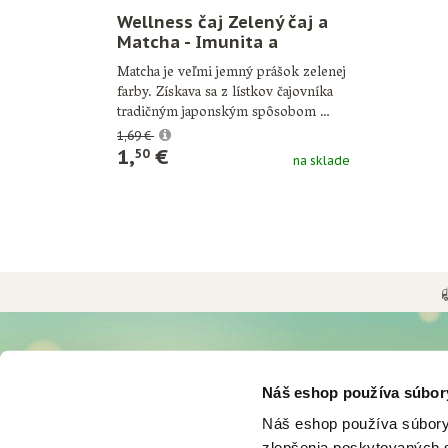
Wellness čaj Zelený čaj a
Matcha - Imunita a
koncentrácia
Matcha je veľmi jemný prášok zelenej
farby. Získava sa z lístkov čajovníka
tradičným japonským spôsobom …
1,69 €
1,
€
50
na sklade
UŽITOČNÉ INFORMÁCIE
O NÁS
Náš eshop používa súbor
Možnosti a ceny doručenia
Históri
Náš eshop používa súbory
Možnosti platby
Firma d
zlepšenia poskytovaných s