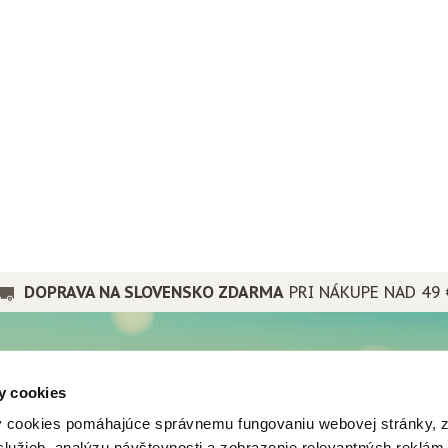
DOPRAVA NA SLOVENSKO ZDARMA
PRI NÁKUPE NAD 49 
PRE PRIATEĽOV
y cookies
a spoločnosti
Popradské
 cookies pomáhajúce správnemu fungovaniu webovej stránky, 
nes
Mistral tea
lužieb, analýzu návštevnosti a zobrazenie relevantných reklám