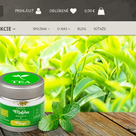
NÝ
PRIHLÁSIŤ
OBĽÚBENÉ
0,00
€
AKCIE
SPOZNAJ
O NÁS
BLOG
SÚŤAŽE