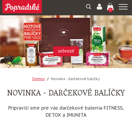
Togg
0
navi
zobraziť
Domov
Novinka - darčekové balíčky
NOVINKA - DARČEKOVÉ BALÍČKY
Pripravili sme pre vás darčekové balenia FITNESS,
DETOX a IMUNITA