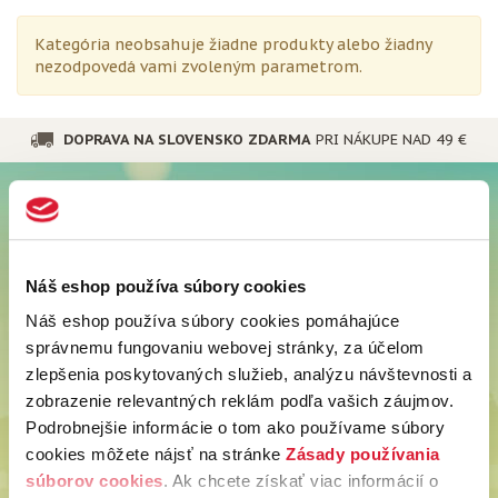
Kategória neobsahuje žiadne produkty alebo žiadny
nezodpovedá vami zvoleným parametrom.
DOPRAVA NA SLOVENSKO ZDARMA
PRI NÁKUPE NAD 49 €
Späť hore
UŽITOČNÉ INFORMÁCIE
Možnosti a ceny doručenia
Náš eshop používa súbory cookies
Možnosti platby
Náš eshop používa súbory cookies pomáhajúce
Obchodné podmienky
správnemu fungovaniu webovej stránky, za účelom
Odstúpiť od zmluvy tu
zlepšenia poskytovaných služieb, analýzu návštevnosti a
Ochrana osobných údajov
zobrazenie relevantných reklám podľa vašich záujmov.
Používanie súborov cookies
Podrobnejšie informácie o tom ako používame súbory
Nastavenie cookies
Vyhlásenie o prístupnosti
cookies môžete nájsť na stránke
Zásady používania
súborov cookies
. Ak chcete získať viac informácií o