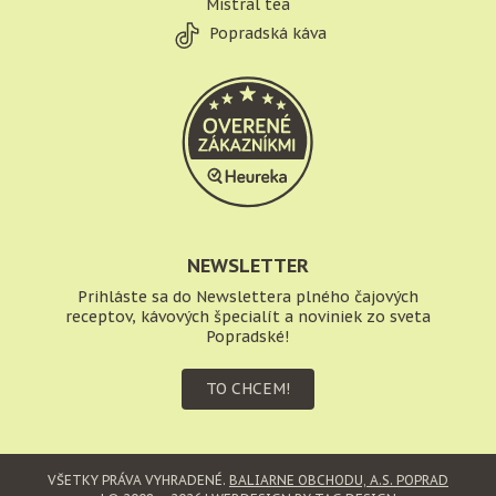
Mistral tea
Popradská káva
NEWSLETTER
Prihláste sa do Newslettera plného čajových
receptov, kávových špecialít a noviniek zo sveta
Popradské!
TO CHCEM!
VŠETKY PRÁVA VYHRADENÉ.
BALIARNE OBCHODU, A.S. POPRAD