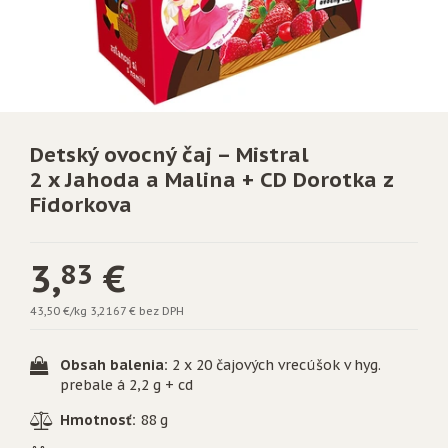
Detský ovocný čaj – Mistral
2 x Jahoda a Malina + CD Dorotka z
Fidorkova
3,
€
83
43,50 €/kg
3,2167 € bez DPH
Obsah balenia:
2 x 20 čajových vrecúšok v hyg.
prebale á 2,2 g + cd
Hmotnosť:
88 g