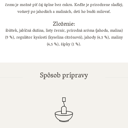
čomu je možné piť čaj úplne bez cukru. Keďže je prirodzene sladký,
voňavý po jahodách a malinách, deti ho budú milovať.
Zloženie:
ibištek, jablčná dužina, listy černíc, prírodná aróma (jahoda, malina)
(9 %), regulátor kyslosti (kyselina citrónová), jahody (4,5 %), maliny
(4,5 %), šípky (1 %).
Spôsob prípravy