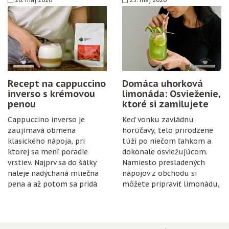
postup. Stačí zrelé hrozno,
cukor, citrón, čisté fľaše
a trochu trpezlivosti.
Recept na cappuccino
Domáca uhorková
inverso s krémovou
limonáda: Osvieženie,
penou
ktoré si zamilujete
Cappuccino inverso je
Keď vonku zavládnu
zaujímavá obmena
horúčavy, telo prirodzene
klasického nápoja, pri
túži po niečom ľahkom a
ktorej sa mení poradie
dokonale osviežujúcom.
vrstiev. Najprv sa do šálky
Namiesto presladených
naleje nadýchaná mliečna
nápojov z obchodu si
pena a až potom sa pridá
môžete pripraviť limonádu,
espresso.
ktorá je nielen chutná, ale
aj prospešná pre
organizmus.