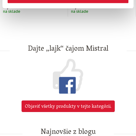
1,
€
1,
€
99
99
na sklade
na sklade
Dajte „lajk“ čajom Mistral
Objaviť všetky produkty v tejto kategórii.
Najnovšie z blogu