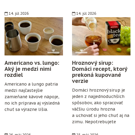
14. júl 2026
14. júl 2026
Americano vs. lungo:
Hroznový sirup:
Aký je medzi nimi
Domáci recept, ktorý
rozdiel
prekoná kupované
verzie
Americano a lungo patria
Domáci hroznový sirup je
medzi najčastejšie
jeden z najjednoduchších
zamieňané kávové nápoje,
spôsobov, ako spracovať
no ich príprava aj výsledná
väčšiu úrodu hrozna
chuť sa výrazne líšia.
a uchovať si jeho chuť aj na
zimu. Nepotrebujete
špeciálne vybavenie,
konzervanty ani zložitý
26. máj 2026
25. máj 2026