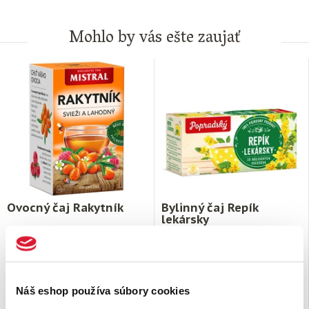
Mohlo by vás ešte zaujať
Ovocný čaj Rakytník
Bylinný čaj Repík
lekársky
Plody rakytníka, ktorý využívali
Repík lekársky sa na prípravu
pri problémoch s trávením už
čaju využíva už po stáročia.
starí Gréci, majú vysoký obsah
Vyskúšajte jedinečnú chuť nášho
vitamínu …
Popradského …
Náš eshop používa súbory cookies
1,
€
1,
€
99
20