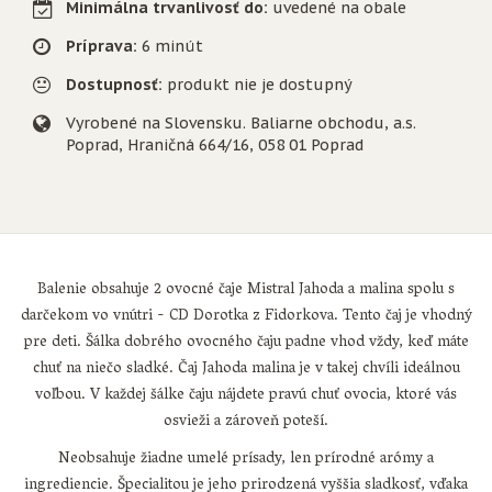
Minimálna trvanlivosť do:
uvedené na obale
Príprava:
6 minút
Dostupnosť:
produkt nie je dostupný
Vyrobené na Slovensku. Baliarne obchodu, a.s.
Poprad, Hraničná 664/16, 058 01 Poprad
Balenie obsahuje 2 ovocné čaje Mistral Jahoda a malina spolu s
darčekom vo vnútri - CD Dorotka z Fidorkova. Tento čaj je vhodný
pre deti. Šálka dobrého ovocného čaju padne vhod vždy, keď máte
chuť na niečo sladké. Čaj Jahoda malina je v takej chvíli ideálnou
voľbou. V každej šálke čaju nájdete pravú chuť ovocia, ktoré vás
osvieži a zároveň poteší.
Neobsahuje žiadne umelé prísady, len prírodné arómy a
ingrediencie. Špecialitou je jeho prirodzená vyššia sladkosť, vďaka