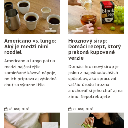
Americano vs. lungo:
Hroznový sirup:
Aký je medzi nimi
Domáci recept, ktorý
rozdiel
prekoná kupované
verzie
Americano a lungo patria
Domáci hroznový sirup je
medzi najčastejšie
jeden z najjednoduchších
zamieňané kávové nápoje,
spôsobov, ako spracovať
no ich príprava aj výsledná
väčšiu úrodu hrozna
chuť sa výrazne líšia.
a uchovať si jeho chuť aj na
zimu. Nepotrebujete
špeciálne vybavenie,
konzervanty ani zložitý
26. máj 2026
25. máj 2026
postup. Stačí zrelé hrozno,
cukor, citrón, čisté fľaše
a trochu trpezlivosti.