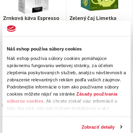
Zrnková káva Espresso
Zelený čaj Limetka
Professional 1 kg
a eukalyptus
Pražená káva, zmes robusty a
Aromatizovaný zelený čaj s
arabiky. Popradská káva
eukalyptovými listami, s
Espresso Professional je káva
limetkovou príchuťou.
Náš eshop používa súbory cookies
určená pre tých, …
Zelený čaj je veľmi dobrou
voľbou …
Náš eshop používa súbory cookies pomáhajúce
19,
€
1,
€
49
99
správnemu fungovaniu webovej stránky, za účelom
na sklade
na sklade
zlepšenia poskytovaných služieb, analýzu návštevnosti a
zobrazenie relevantných reklám podľa vašich záujmov.
Podrobnejšie informácie o tom ako používame súbory
cookies môžete nájsť na stránke
Zásady používania
súborov cookies
. Ak chcete získať viac informácií o
tom, kto sme, ako nás môžete kontaktovať a ako
spracovávame osobné údaje, pozrite si naše
Zásady
ochrany osobných údajov.
Kliknutím na tlačítko
Zobraziť detaily
„Povoliť všetko“ vyjadríte svoj súhlas s používaním