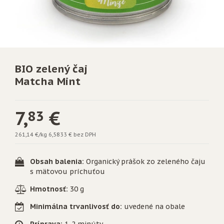
BIO zelený čaj
Matcha Mint
7,
€
83
261,14 €/kg
6,5833 € bez DPH
Obsah balenia:
Organický prášok zo zeleného čaju
s mätovou príchuťou
Hmotnosť:
30 g
Minimálna trvanlivosť do:
uvedené na obale