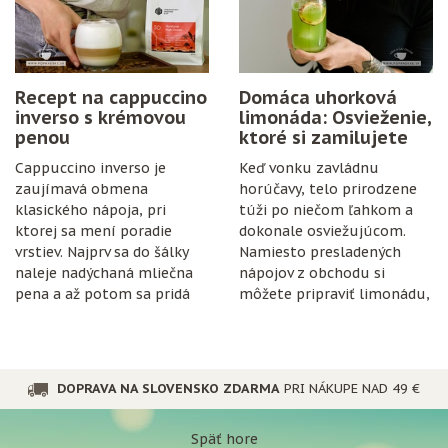
Recept na cappuccino
Domáca uhorková
inverso s krémovou
limonáda: Osvieženie,
penou
ktoré si zamilujete
Cappuccino inverso je
Keď vonku zavládnu
zaujímavá obmena
horúčavy, telo prirodzene
klasického nápoja, pri
túži po niečom ľahkom a
ktorej sa mení poradie
dokonale osviežujúcom.
vrstiev. Najprv sa do šálky
Namiesto presladených
naleje nadýchaná mliečna
nápojov z obchodu si
pena a až potom sa pridá
môžete pripraviť limonádu,
espresso.
ktorá je nielen chutná, ale
aj prospešná pre
organizmus.
DOPRAVA NA SLOVENSKO ZDARMA
PRI NÁKUPE NAD 49 €
Späť hore