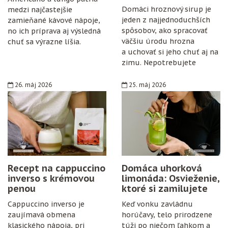
Domáci hroznový sirup je
medzi najčastejšie
jeden z najjednoduchších
zamieňané kávové nápoje,
spôsobov, ako spracovať
no ich príprava aj výsledná
väčšiu úrodu hrozna
chuť sa výrazne líšia.
a uchovať si jeho chuť aj na
zimu. Nepotrebujete
špeciálne vybavenie,
konzervanty ani zložitý
26. máj 2026
25. máj 2026
postup. Stačí zrelé hrozno,
cukor, citrón, čisté fľaše
a trochu trpezlivosti.
Recept na cappuccino
Domáca uhorková
inverso s krémovou
limonáda: Osvieženie,
penou
ktoré si zamilujete
Cappuccino inverso je
Keď vonku zavládnu
zaujímavá obmena
horúčavy, telo prirodzene
klasického nápoja, pri
túži po niečom ľahkom a