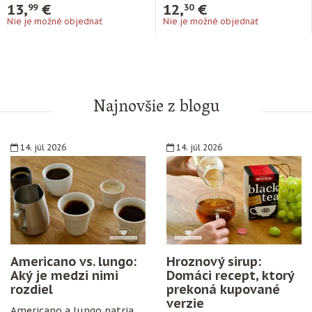
13,
€
12,
€
99
30
Nie je možné objednať
Nie je možné objednať
Najnovšie z blogu
14. júl 2026
14. júl 2026
Americano vs. lungo:
Hroznový sirup:
Aký je medzi nimi
Domáci recept, ktorý
rozdiel
prekoná kupované
verzie
Americano a lungo patria