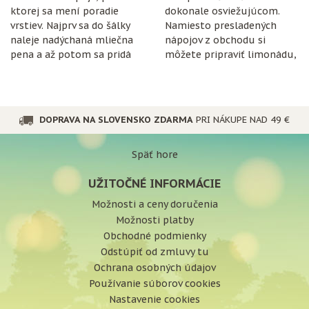
ktorej sa mení poradie
dokonale osviežujúcom.
vrstiev. Najprv sa do šálky
Namiesto presladených
naleje nadýchaná mliečna
nápojov z obchodu si
pena a až potom sa pridá
môžete pripraviť limonádu,
espresso.
ktorá je nielen chutná, ale
aj prospešná pre
organizmus.
DOPRAVA NA SLOVENSKO ZDARMA
PRI NÁKUPE NAD 49 €
Späť hore
UŽITOČNÉ INFORMÁCIE
Možnosti a ceny doručenia
Možnosti platby
Obchodné podmienky
Odstúpiť od zmluvy tu
Ochrana osobných údajov
Používanie súborov cookies
Nastavenie cookies