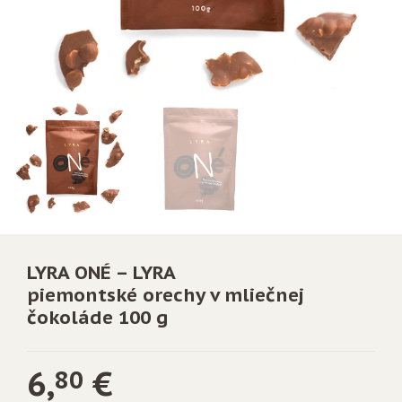
LYRA ONÉ – LYRA
piemontské orechy v mliečnej
čokoláde 100 g
6,
€
80