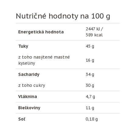
Nutričné hodnoty na 100 g
2447 kJ /
Energetická hodnota
589 kcal
Tuky
45 g
z toho nasýtené mastné
16 g
kyseliny
Sacharidy
34 g
z toho cukry
30 g
Vláknina
4,7 g
Bielkoviny
11 g
Soľ
0,18 g