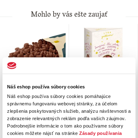
Mohlo by vás ešte zaujať
Náš eshop používa súbory cookies
Gastro MILK čokoláda
Lyra GULLIVER malina
500 g
horká čokoláda 100 g
Náš eshop používa súbory cookies pomáhajúce
správnemu fungovaniu webovej stránky, za účelom
Obľúbená mliečna horúca
Ochutnajte
guľôčky z jemnej
zlepšenia poskytovaných služieb, analýzu návštevnosti a
čokoláda vyrobená
z kvalitných
horkej čokolády so šťavnatou
zobrazenie relevantných reklám podľa vašich záujmov.
surovín
. V jej zložení nájdete až
malinovou náplňou
. Vyvážená
33,6 …
kombinácia horkej chuti …
Podrobnejšie informácie o tom ako používame súbory
12,
€
7,
€
cookies môžete nájsť na stránke
Zásady používania
30
20