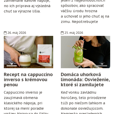
jeden z najjednoduchších
zamieňané kávové nápoje,
spôsobov, ako spracovať
no ich príprava aj výsledná
väčšiu úrodu hrozna
chuť sa výrazne líšia.
a uchovať si jeho chuť aj na
zimu. Nepotrebujete
špeciálne vybavenie,
konzervanty ani zložitý
26. máj 2026
25. máj 2026
postup. Stačí zrelé hrozno,
cukor, citrón, čisté fľaše
a trochu trpezlivosti.
Recept na cappuccino
Domáca uhorková
inverso s krémovou
limonáda: Osvieženie,
penou
ktoré si zamilujete
Cappuccino inverso je
Keď vonku zavládnu
zaujímavá obmena
horúčavy, telo prirodzene
klasického nápoja, pri
túži po niečom ľahkom a
ktorej sa mení poradie
dokonale osviežujúcom.
vrstiev. Najprv sa do šálky
Namiesto presladených