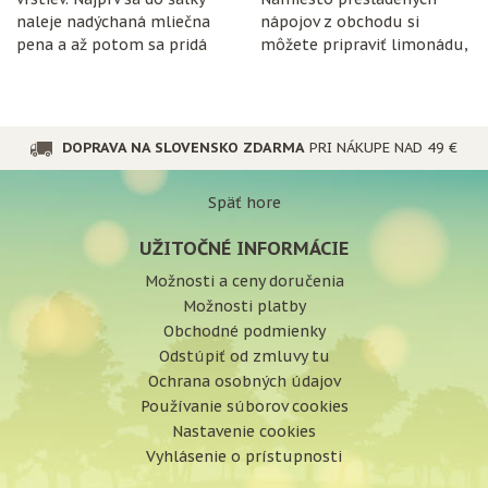
naleje nadýchaná mliečna
nápojov z obchodu si
pena a až potom sa pridá
môžete pripraviť limonádu,
espresso.
ktorá je nielen chutná, ale
aj prospešná pre
organizmus.
DOPRAVA NA SLOVENSKO ZDARMA
PRI NÁKUPE NAD 49 €
Späť hore
UŽITOČNÉ INFORMÁCIE
Možnosti a ceny doručenia
Možnosti platby
Obchodné podmienky
Odstúpiť od zmluvy tu
Ochrana osobných údajov
Používanie súborov cookies
Nastavenie cookies
Vyhlásenie o prístupnosti