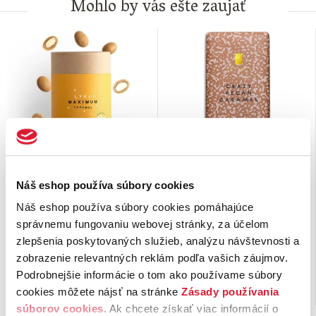
Mohlo by vás ešte zaujať
MAXIMUM Caramel
Crazy Pecan Caramel 80
Náš eshop používa súbory cookies
slaný karamel s
g Mliečna čokoláda s
mandľou 200 g
pekanovými orechmi a
Náš eshop používa súbory cookies pomáhajúce
karamelom
Chrumkavé pražené mandle v
Čokoláda je jedinečná svojou
správnemu fungovaniu webovej stránky, za účelom
čokoláde so slaným karamelom,
chuťou, zaujmú vás chrumkavé
zlepšenia poskytovaných služieb, analýzu návštevnosti a
lákavá sladko-slaná kombinácia,
pekanové orechy s chuťou
zobrazenie relevantných reklám podľa vašich záujmov.
ktorú si určite zamilujete. …
slaného karamelu. Vychutnáte …
Podrobnejšie informácie o tom ako používame súbory
14,
€
3,
€
99
70
cookies môžete nájsť na stránke
Zásady používania
Nie je možné objednať
Nie je možné objednať
súborov cookies
. Ak chcete získať viac informácií o