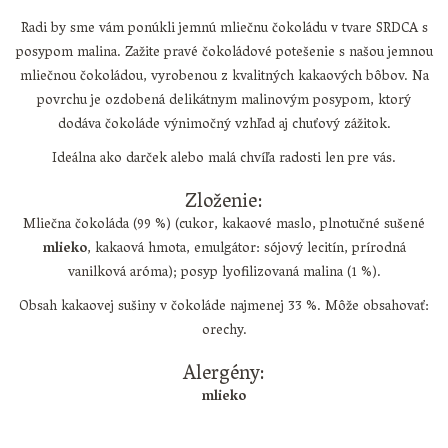
Radi by sme vám ponúkli jemnú mliečnu čokoládu v tvare SRDCA s
posypom malina. Zažite pravé čokoládové potešenie s našou jemnou
mliečnou čokoládou, vyrobenou z kvalitných kakaových bôbov. Na
povrchu je ozdobená delikátnym malinovým posypom, ktorý
dodáva čokoláde výnimočný vzhľad aj chuťový zážitok.
Ideálna ako darček alebo malá chvíľa radosti len pre vás.
Zloženie:
Mliečna čokoláda (99 %) (cukor, kakaové maslo, plnotučné sušené
mlieko
, kakaová hmota, emulgátor: sójový lecitín, prírodná
vanilková aróma); posyp lyofilizovaná malina (1 %).
Obsah kakaovej sušiny v čokoláde najmenej 33 %. Môže obsahovať:
orechy.
Alergény:
mlieko