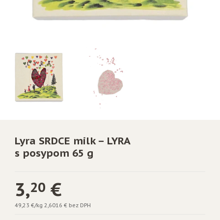
Lyra SRDCE milk – LYRA
s posypom 65 g
3,
€
20
49,23 €/kg
2,6016 € bez DPH