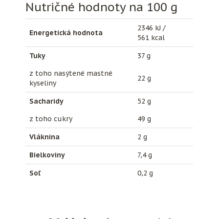
Nutričné hodnoty na 100 g
2346 kJ /
Energetická hodnota
561 kcal
Tuky
37 g
z toho nasýtené mastné
22 g
kyseliny
Sacharidy
52 g
z toho cukry
49 g
Vláknina
2 g
Bielkoviny
7,4 g
Soľ
0,2 g