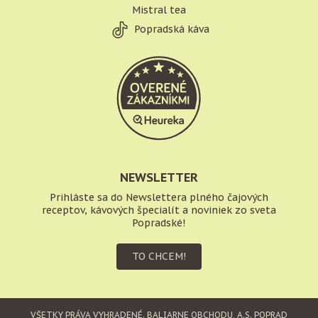
Mistral tea
Popradská káva
NEWSLETTER
Prihláste sa do Newslettera plného čajových
receptov, kávových špecialít a noviniek zo sveta
Popradské!
TO CHCEM!
VŠETKY PRÁVA VYHRADENÉ.
BALIARNE OBCHODU, A.S. POPRAD