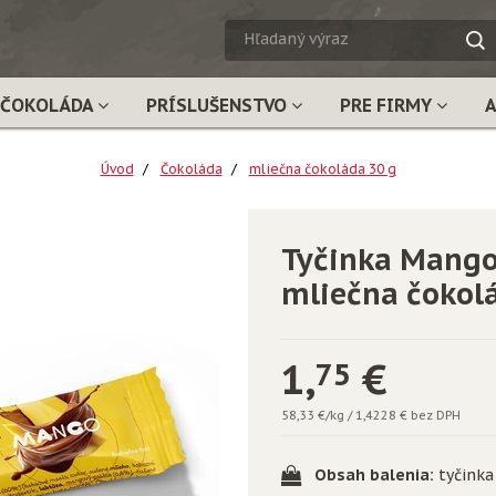
HĽADA
VÝRAZ
ČOKOLÁDA
PRÍSLUŠENSTVO
PRE FIRMY
Úvod
Čokoláda
mliečna čokoláda 30 g
Tyčinka Mango
mliečna čokol
1,
€
75
58,33 €/kg
/
1,4228 € bez DPH
Obsah balenia:
tyčinka