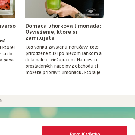
nverso
Domáca uhorková limonáda:
Osvieženie, ktoré si
zamilujete
avá
Keď vonku zavládnu horúčavy, telo
 ktorej
prirodzene túži po niečom ľahkom a
v sa do
dokonale osviežujúcom. Namiesto
na pena
presladených nápojov z obchodu si
môžete pripraviť limonádu, ktorá je
nielen chutná, ale aj prospešná pre
organizmus.
€
NEWSLETTER
Prihláste sa do Newslettera plného
Povoliť všetko