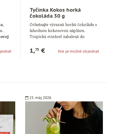
Tyčinka Kokos horká
čokoláda 30 g
da
,
Ochutnajte výraznú horkú čokoládu s
u.
lahodnou kokosovou náplňou.
ovej
Tropická sviežosť zabalená do
intenzívnej čokoládovej chuti.
1,
€
75
jednať
Nie je možné objednať
25. máj 2026