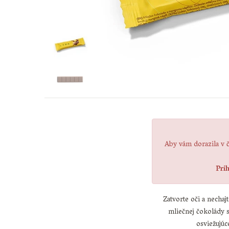
Aby vám dorazila v č
Pri
Zatvorte oči a nechaj
mliečnej čokolády 
osviežujúc