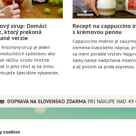
ový sirup: Domáci
Recept na cappuccino i
t, ktorý prekoná
s krémovou penou
ané verzie
Cappuccino inverso je zaujím
hroznový sirup je jeden
obmena klasického nápoja, pri
dnoduchších spôsobov, ako
sa mení poradie vrstiev. Najpr
ať väčšiu úrodu hrozna
šálky naleje nadýchaná mlieč
ať si jeho chuť aj na zimu.
a až potom sa pridá espresso.
bujete špeciálne vybavenie,
anty ani zložitý postup. Stačí
ozno, cukor, citrón, čisté
trochu trpezlivosti.
DOPRAVA NA SLOVENSKO ZDARMA
PRI NÁKUPE NAD 49 
PRE PRIATEĽOV
y cookies
a spoločnosti
Popradské