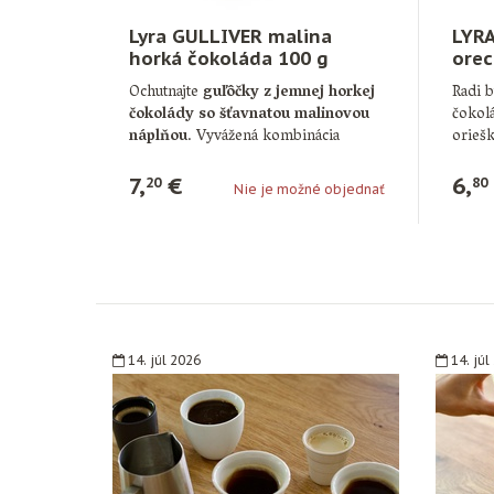
Lyra GULLIVER malina
LYRA
horká čokoláda 100 g
orec
sla
Ochutnajte
guľôčky z jemnej horkej
Radi b
čokolády so šťavnatou malinovou
čokolá
náplňou
. Vyvážená kombinácia
orieš
horkej chuti …
7,
€
6,
20
80
Nie je možné objednať
14. júl 2026
14. júl