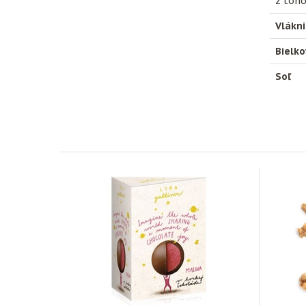
z toho
Vlákn
Bielko
Soľ