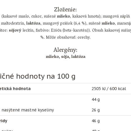
Zloženie:
 (kakaové maslo, cukor, sušené
mlieko
, kakaová hmota); mangová náplň 
, maltodextrín,
laktóza
, mangový prášok (6,4 %), sušené
mlieko
, maracuj
átor:
sójový
lecitín, farbivo: E160a (beta-karotén)). Obsah kakaovej suši
%. Môže obsahovať: orechy.
Alergény:
mlieko, sója, laktóza
ičné hodnoty na 100 g
etická hodnota
2505 kJ / 600 kcal
44 g
 nasýtené mastné kyseliny
26 g
ridy
46 g