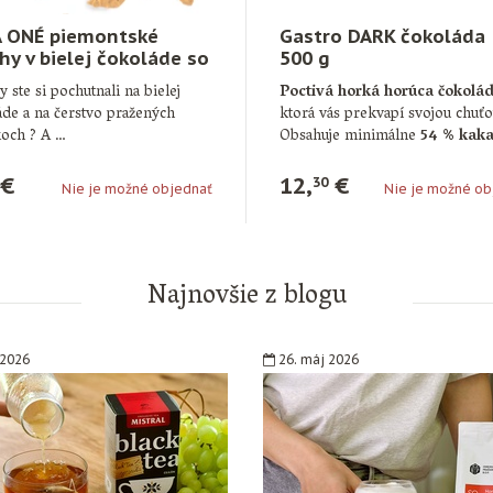
 ONÉ piemontské
Gastro DARK čokoláda
hy v bielej čokoláde so
500 g
ným karamelom 100 g
y ste si pochutnali na bielej
Poctivá horká horúca čokolá
de a na čerstvo pražených
ktorá vás prekvapí svojou chuťo
koch ? A …
Obsahuje minimálne
54 % kaka
…
€
12,
€
30
Nie je možné objednať
Nie je možné ob
Najnovšie z blogu
 2026
26. máj 2026