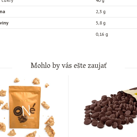
 cukry
40 g
ina
2,3 g
viny
5,8 g
0,16 g
Mohlo by vás ešte zaujať