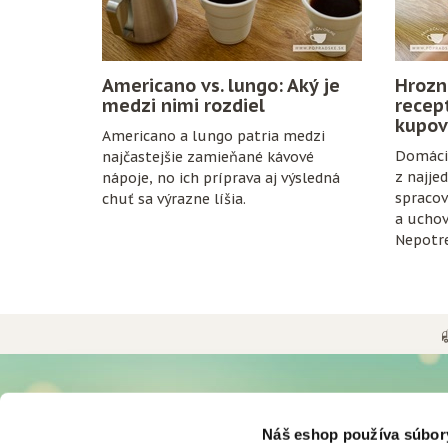
Americano vs. lungo: Aký je
Hrozn
medzi nimi rozdiel
recep
kupov
Americano a lungo patria medzi
Domáci 
najčastejšie zamieňané kávové
z najje
nápoje, no ich príprava aj výsledná
spracov
chuť sa výrazne líšia.
a uchov
Nepotre
konzerv
zrelé hr
fľaše a 
UŽITOČNÉ INFORMÁCIE
O NÁS
Náš eshop používa súbor
Možnosti a ceny doručenia
Históri