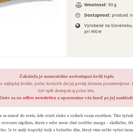
Hmotnosť:
30 g
Dostupnosť:
produkt n
Vyrobené na Slovensku. 
pri Nitre
Čokoláda je momentálne nedostupná kvôli teplu
o najlepšej kvalite, počas horúcich dní jej predaj dočasne pozastavujeme.
byť opäť dostupná aj počas leta.
hláste sa na
odber newslettra
a upozorníme vás hneď po jej naskladn
te sa uniesť do sveta, kde svieti slnko a vzduch vonia exotikou. Táto tyči
s ovocnou náplňou, ktorá v sebe nesie chuť zrelého manga – sladkého, šť
eho. Je to malý tropický únik z bežného dňa, ktorý vám určite vyčarí úsme