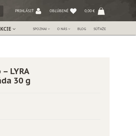
NÝ
PRIHLÁSIŤ
OBĽÚBENÉ
0,00
€
AKCIE
SPOZNAJ
O NÁS
BLOG
SÚŤAŽE
 – LYRA
áda 30 g