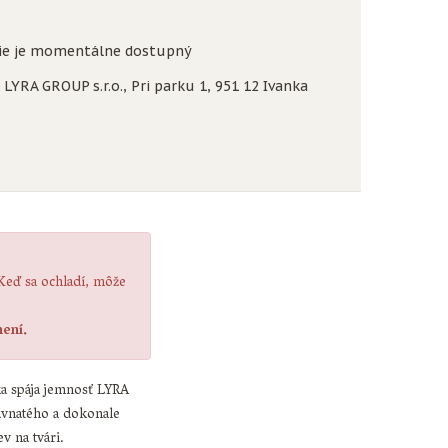
ie je momentálne dostupný
LYRA GROUP s.r.o., Pri parku 1, 951 12 Ivanka
 Keď sa ochladí, môže
ení.
nka spája jemnosť LYRA
avnatého a dokonale
v na tvári.