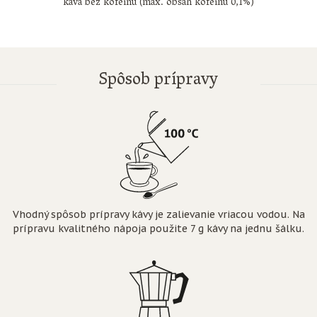
káva bez kofeínu (max. obsah kofeínu 0,1%)
Spôsob prípravy
Vhodný spôsob prípravy kávy je zalievanie vriacou vodou. Na
prípravu kvalitného nápoja použite 7 g kávy na jednu šálku.