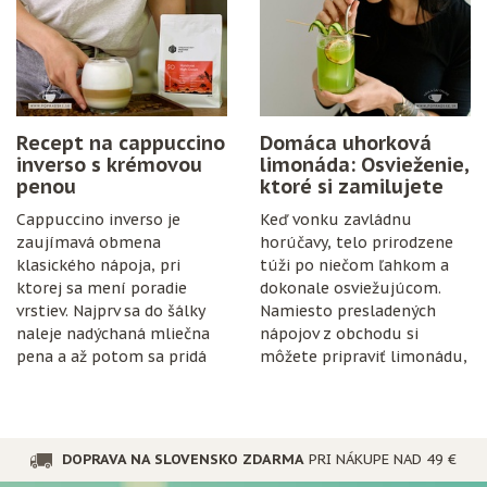
cukor, citrón, čisté fľaše
a trochu trpezlivosti.
Recept na cappuccino
Domáca uhorková
inverso s krémovou
limonáda: Osvieženie,
penou
ktoré si zamilujete
Cappuccino inverso je
Keď vonku zavládnu
zaujímavá obmena
horúčavy, telo prirodzene
klasického nápoja, pri
túži po niečom ľahkom a
ktorej sa mení poradie
dokonale osviežujúcom.
vrstiev. Najprv sa do šálky
Namiesto presladených
naleje nadýchaná mliečna
nápojov z obchodu si
pena a až potom sa pridá
môžete pripraviť limonádu,
espresso.
ktorá je nielen chutná, ale
aj prospešná pre
organizmus.
DOPRAVA NA SLOVENSKO ZDARMA
PRI NÁKUPE NAD 49 €