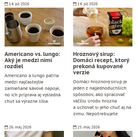
14. júl 2026
14. júl 2026
Americano vs. lungo:
Hroznový sirup:
Aký je medzi nimi
Domáci recept, ktorý
rozdiel
prekoná kupované
verzie
Americano a lungo patria
Domáci hroznový sirup je
medzi najčastejšie
jeden z najjednoduchších
zamieňané kávové nápoje,
spôsobov, ako spracovať
no ich príprava aj výsledná
väčšiu úrodu hrozna
chuť sa výrazne líšia.
a uchovať si jeho chuť aj na
zimu. Nepotrebujete
špeciálne vybavenie,
konzervanty ani zložitý
26. máj 2026
25. máj 2026
postup. Stačí zrelé hrozno,