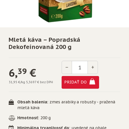
Mletá káva – Popradská
Dekofeínovaná 200 g
Množstvo
−
+
6,
€
39
PRIDAŤ DO
31,95 €/kg
5,3697 € bez DPH
Obsah balenia:
zmes arabiky a robusty - pražená
mletá káva
Hmotnosť:
200 g
Minimálna trvanlivosť do:
uvedené na obale