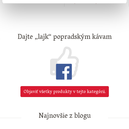
na sklade
Nie je možné objednať
Dajte „lajk“ popradským kávam
Objaviť všetky produkty v tejto kategórii.
Najnovšie z blogu