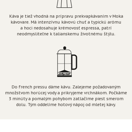
Káva je tiež vhodná na prípravu prekvapkávaním v Moka
kávovare. Má intenzívnu kávovú chuť a typickú arómu
a hoci nedosahuje krémovosť espressa, patrí
neodmysliteľne k talianskemu životnému štýlu.
Do french pressu dáme kávu. Zalejeme požadovaným
množstvom horúcej vody a prikryjeme vrchnákom. Počkáme
3 minúty a pomalým pohybom zatlačíme piest smerom
dolu. Tým oddelíme hotový nápoj od mletej kávy.