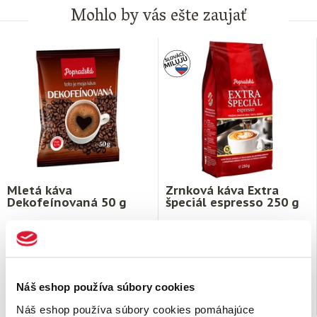
Mohlo by vás ešte zaujať
Mletá káva
Zrnková káva Extra
Dekofeínovaná 50 g
špeciál espresso 250 g
Pražená bezkofeínová káva,
Pražená zrnková káva, 100%
balená v ochrannej atmosfére
arabika. Extra špeciál espresso je
N2. Popradská káva Bez kofeínu
zmesou odrôd káv arabika. V
je ideálnou voľbou …
šálke …
Náš eshop používa súbory cookies
2,
€
5,
€
09
89
na sklade
na sklade
Náš eshop používa súbory cookies pomáhajúce