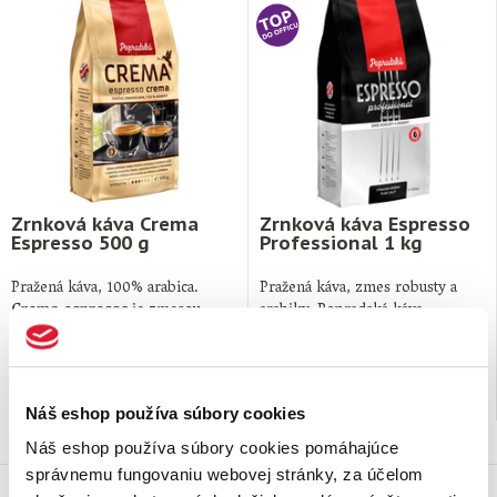
Zrnková káva Crema
Zrnková káva Espresso
Espresso 500 g
Professional 1 kg
Pražená káva, 100% arabica.
Pražená káva, zmes robusty a
Crema espresso
je zmesou
arabiky. Popradská káva
výberových odrôd kávy Arabika
Espresso Professional je káva
z najlepších plantáží …
určená pre tých, …
11,
€
19,
€
49
49
na sklade
na sklade
Náš eshop používa súbory cookies
Náš eshop používa súbory cookies pomáhajúce
správnemu fungovaniu webovej stránky, za účelom