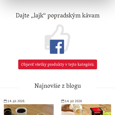
Dajte „lajk“ popradským kávam
Objaviť všetky produkty v tejto kategórii.
Najnovšie z blogu
14. júl 2026
14. júl 2026