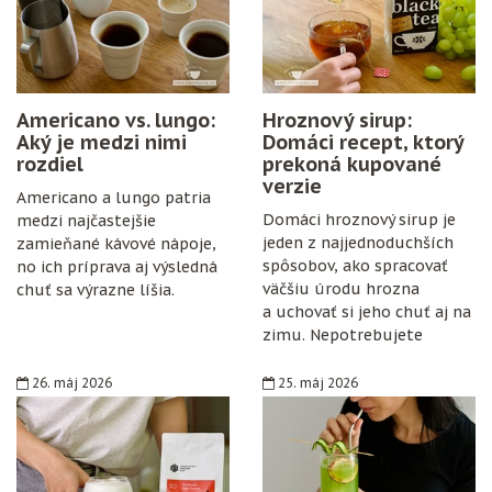
Americano vs. lungo:
Hroznový sirup:
Aký je medzi nimi
Domáci recept, ktorý
rozdiel
prekoná kupované
verzie
Americano a lungo patria
Domáci hroznový sirup je
medzi najčastejšie
jeden z najjednoduchších
zamieňané kávové nápoje,
spôsobov, ako spracovať
no ich príprava aj výsledná
väčšiu úrodu hrozna
chuť sa výrazne líšia.
a uchovať si jeho chuť aj na
zimu. Nepotrebujete
špeciálne vybavenie,
konzervanty ani zložitý
26. máj 2026
25. máj 2026
postup. Stačí zrelé hrozno,
cukor, citrón, čisté fľaše
a trochu trpezlivosti.