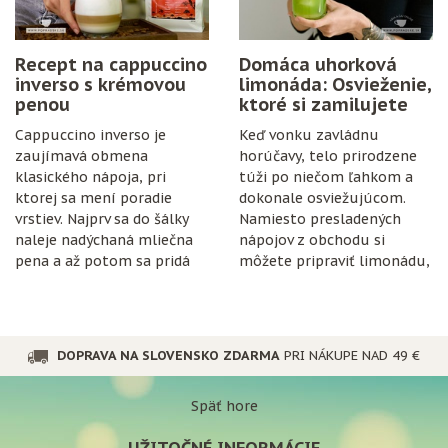
Recept na cappuccino
Domáca uhorková
inverso s krémovou
limonáda: Osvieženie,
penou
ktoré si zamilujete
Cappuccino inverso je
Keď vonku zavládnu
zaujímavá obmena
horúčavy, telo prirodzene
klasického nápoja, pri
túži po niečom ľahkom a
ktorej sa mení poradie
dokonale osviežujúcom.
vrstiev. Najprv sa do šálky
Namiesto presladených
naleje nadýchaná mliečna
nápojov z obchodu si
pena a až potom sa pridá
môžete pripraviť limonádu,
espresso.
ktorá je nielen chutná, ale
aj prospešná pre
organizmus.
DOPRAVA NA SLOVENSKO ZDARMA
PRI NÁKUPE NAD 49 €
Späť hore