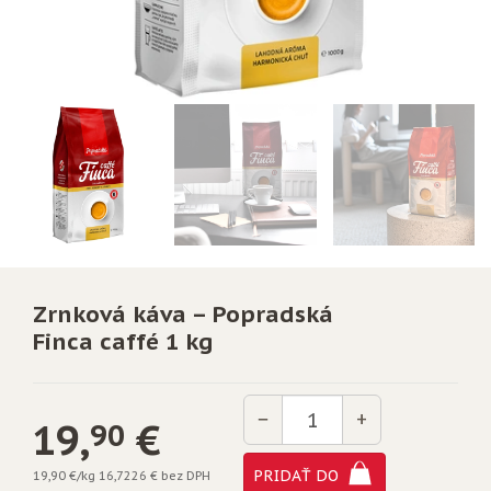
Zrnková káva – Popradská
Finca caffé 1 kg
Množstvo
−
+
19,
€
90
PRIDAŤ DO
19,90 €/kg
16,7226 € bez DPH