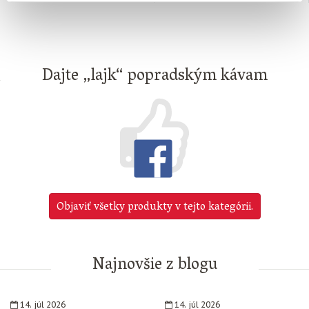
Dajte „lajk“ popradským kávam
Objaviť všetky produkty v tejto kategórii.
Najnovšie z blogu
14. júl 2026
14. júl 2026