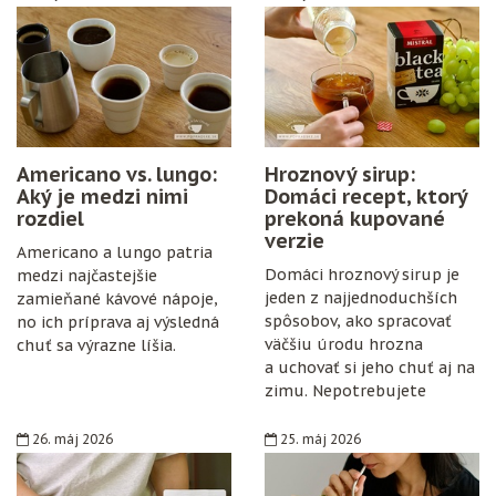
Americano vs. lungo:
Hroznový sirup:
Aký je medzi nimi
Domáci recept, ktorý
rozdiel
prekoná kupované
verzie
Americano a lungo patria
Domáci hroznový sirup je
medzi najčastejšie
jeden z najjednoduchších
zamieňané kávové nápoje,
spôsobov, ako spracovať
no ich príprava aj výsledná
väčšiu úrodu hrozna
chuť sa výrazne líšia.
a uchovať si jeho chuť aj na
zimu. Nepotrebujete
špeciálne vybavenie,
konzervanty ani zložitý
26. máj 2026
25. máj 2026
postup. Stačí zrelé hrozno,
cukor, citrón, čisté fľaše