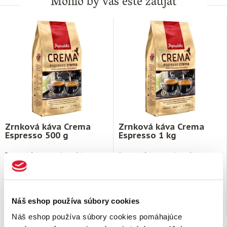
Mohlo by vás ešte zaujať
Zrnková káva Crema
Zrnková káva Crema
Espresso 500 g
Espresso 1 kg
Pražená káva, 100% arabica.
Pražená káva, 100% arabica.
Crema espresso
je zmesou
Crema espresso
je zmesou
výberových odrôd kávy Arabika
výberových odrôd kávy Arabika
z najlepších plantáží …
z najlepších plantáží …
11,
€
21,
€
49
99
Náš eshop používa súbory cookies
na sklade
na sklade
Náš eshop používa súbory cookies pomáhajúce