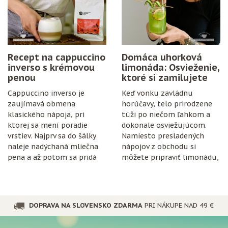
a trochu trpezlivosti.
Recept na cappuccino
Domáca uhorková
inverso s krémovou
limonáda: Osvieženie,
penou
ktoré si zamilujete
Cappuccino inverso je
Keď vonku zavládnu
zaujímavá obmena
horúčavy, telo prirodzene
klasického nápoja, pri
túži po niečom ľahkom a
ktorej sa mení poradie
dokonale osviežujúcom.
vrstiev. Najprv sa do šálky
Namiesto presladených
naleje nadýchaná mliečna
nápojov z obchodu si
pena a až potom sa pridá
môžete pripraviť limonádu,
espresso.
ktorá je nielen chutná, ale
aj prospešná pre
organizmus.
DOPRAVA NA SLOVENSKO ZDARMA
PRI NÁKUPE NAD 49 €