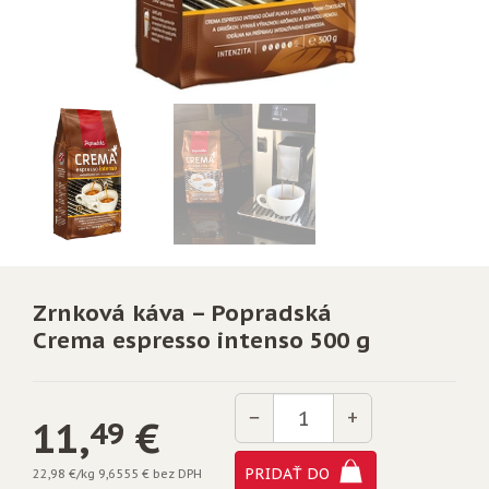
Zrnková káva – Popradská
Crema espresso intenso 500 g
Množstvo
−
+
11,
€
49
PRIDAŤ DO
22,98 €/kg
9,6555 € bez DPH