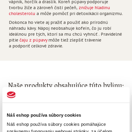
vápnik, horčík a draslík. Koreň púpavy podporuje
tvorbu žlče a zároveň čistí pečeň,
znižuje hladinu
cholesterolu
a môže pomôcť pri detoxikácii organizmu.
Dokonca ho viete aj pražiť a použiť ako prírodnú
náhradu kávy. Nápoj neobsahuje kofeín, čo ju robí
ideálnou pre tých, ktorí sa mu chcú vyhnúť . Pravidelné
pitie
čaju z púpavy
môže tiež zlepšiť trávenie
a podporiť celkové zdravie.
Naše produkty obsahujúce túto bylinu:
Náš eshop používa súbory cookies
Náš eshop používa súbory cookies pomáhajúce
správnemu fungovaniu webovej stránky, za účelom