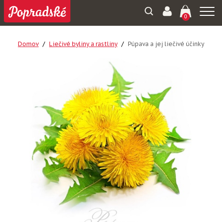
Togg
0
navi
Domov
Liečivé byliny a rastliny
Púpava a jej liečivé účinky