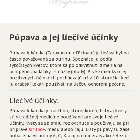
Púpava a jej liečivé účinky
Púpava lekárska (Taraxacum officinale) je liečivá bylina
často považovaná za burinu. Spoznáte ju podľa
sýtožltých kvetov, ktoré sa po odkvitnutí zmenia na
ochlpené „padáčiky“ – nažky (plody). Prvé zmienky o jej
pozitívnych účinkoch pochádzajú už z 10. storočia, keď
ju arabskí lekári používali na liečbu ochorení pečene.
Liečivé účinky:
Púpava lekárska je rastlina, ktorej koreň, listy aj kvety
sú v tradičnej medicíne používané pre svoje liečivé
účinky. Kvety sa zbierajú rozkvitnuté a používajú sa pri
príprave
sirupov
, medu alebo čaju. Listy púpavy sú zase
bohaté na vitamíny A, C, K a aj na minerály ako železo,