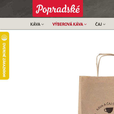
KÁVA
VÝBEROVÁ KÁVA
ČAJ