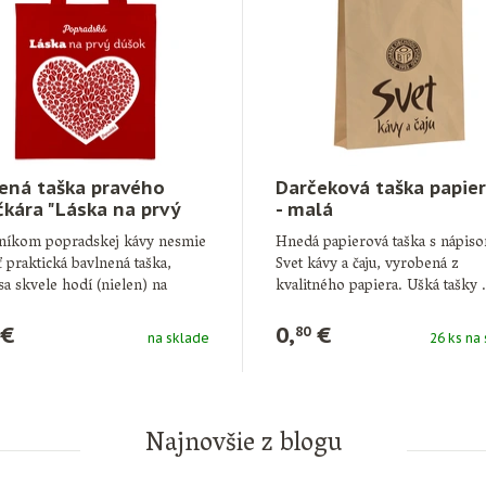
ená taška pravého
Darčeková taška papie
čkára "Láska na prvý
- malá
ok"
níkom popradskej kávy nesmie
Hnedá papierová taška s nápis
 praktická bavlnená taška,
Svet kávy a čaju, vyrobená z
sa skvele hodí (nielen) na
kvalitného papiera. Ušká tašky 
 …
€
0,
€
80
na sklade
26 ks na
Najnovšie z blogu