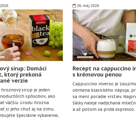
 2026
26. máj 2026
ový sirup: Domáci
Recept na cappuccino i
t, ktorý prekoná
s krémovou penou
ané verzie
Cappuccino inverso je zaujím
hroznový sirup je jeden
obmena klasického nápoja, pri
dnoduchších spôsobov, ako
sa mení poradie vrstiev. Najpr
ať väčšiu úrodu hrozna
šálky naleje nadýchaná mlieč
ať si jeho chuť aj na zimu.
a až potom sa pridá espresso.
bujete špeciálne vybavenie,
anty ani zložitý postup. Stačí
ozno, cukor, citrón, čisté
trochu trpezlivosti.