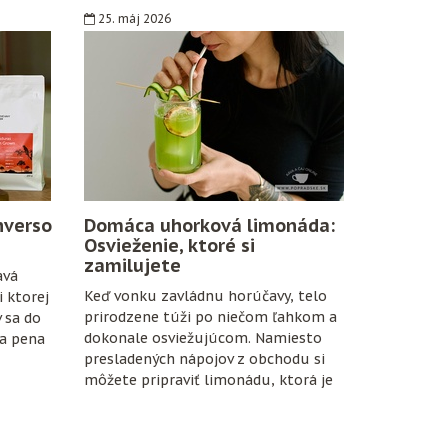
25. máj 2026
nverso
Domáca uhorková limonáda:
Osvieženie, ktoré si
zamilujete
avá
Keď vonku zavládnu horúčavy, telo
 ktorej
prirodzene túži po niečom ľahkom a
v sa do
dokonale osviežujúcom. Namiesto
na pena
presladených nápojov z obchodu si
môžete pripraviť limonádu, ktorá je
nielen chutná, ale aj prospešná pre
organizmus.