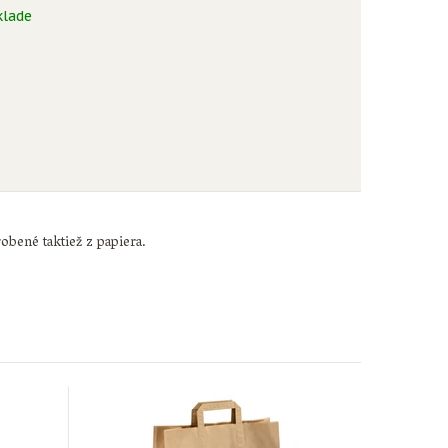
klade
obené taktiež z papiera.