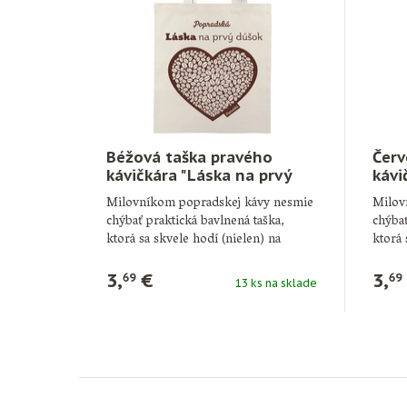
Béžová taška pravého
Červ
kávičkára "Láska na prvý
kávi
dúšok"
dúš
Milovníkom popradskej kávy nesmie
Milov
chýbať praktická bavlnená taška,
chýbať
ktorá sa skvele hodí (nielen) na
ktorá 
nákup …
nákup
3,
€
3,
69
69
13 ks na sklade