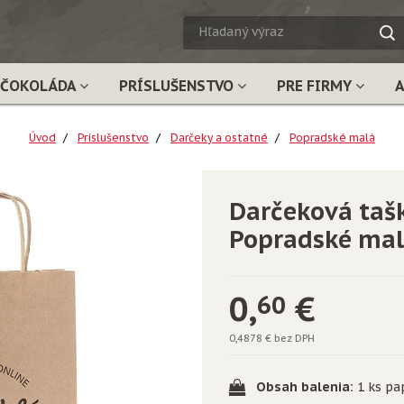
HĽADA
VÝRAZ
ČOKOLÁDA
PRÍSLUŠENSTVO
PRE FIRMY
Úvod
Príslušenstvo
Darčeky a ostatné
Popradské malá
Darčeková taš
Popradské ma
0,
€
60
0,4878 € bez DPH
Obsah balenia:
1 ks pa