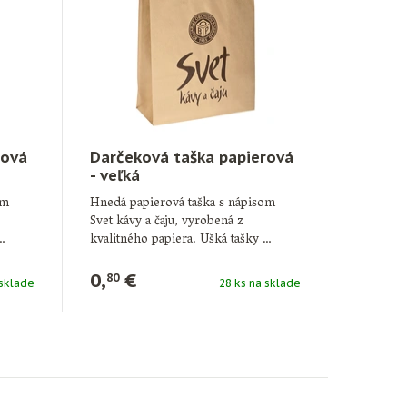
rová
Darčeková taška papierová
- veľká
om
Hnedá papierová taška s nápisom
Svet kávy a čaju, vyrobená z
…
kvalitného papiera. Ušká tašky …
0,
€
80
 sklade
28 ks na sklade