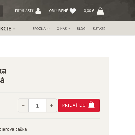
NÝ
PRIHLÁSIŤ
OBĽÚBENÉ
0,00
€
AKCIE
SPOZNAJ
O NÁS
BLOG
SÚŤAŽE
ka
lá
Množstvo
−
+
PRIDAŤ DO
pierová taška