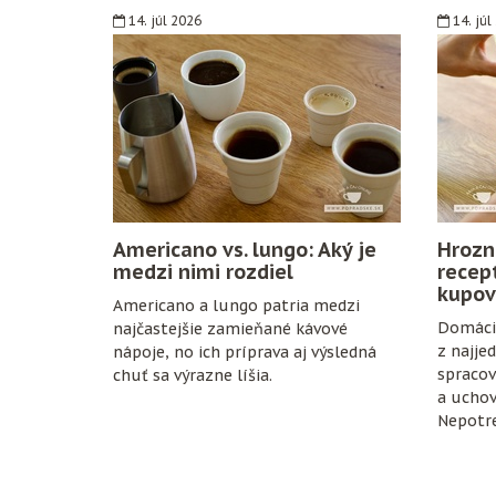
14. júl 2026
14. júl
Americano vs. lungo: Aký je
Hrozn
medzi nimi rozdiel
recep
kupov
Americano a lungo patria medzi
Domáci 
najčastejšie zamieňané kávové
z najje
nápoje, no ich príprava aj výsledná
spracov
chuť sa výrazne líšia.
a uchov
Nepotre
konzerv
zrelé hr
fľaše a 