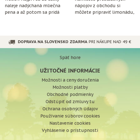
naleje nadýchaná mliečna
nápojov z obchodu si
pena a až potom sa pridá
môžete pripraviť limonádu,
espresso.
ktorá je nielen chutná, ale
aj prospešná pre
organizmus.
DOPRAVA NA SLOVENSKO ZDARMA
PRI NÁKUPE NAD 49 €
Späť hore
UŽITOČNÉ INFORMÁCIE
Možnosti a ceny doručenia
Možnosti platby
Obchodné podmienky
Odstúpiť od zmluvy tu
Ochrana osobných údajov
Používanie súborov cookies
Nastavenie cookies
Vyhlásenie o prístupnosti