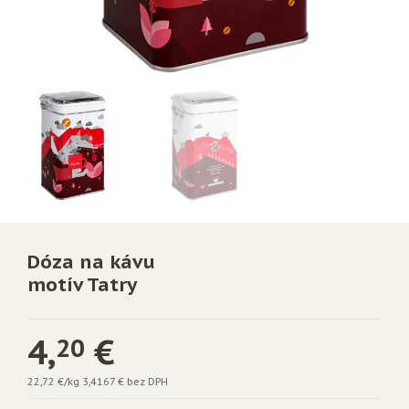
Dóza na kávu
motív Tatry
4,
€
20
22,72 €/kg
3,4167 € bez DPH