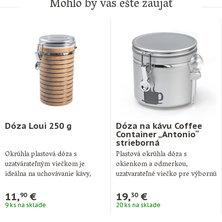
Mohlo by vás ešte zaujať
Dóza Loui 250 g
Dóza na kávu Coffee
Container „Antonio“
strieborná
Okrúhla plastová dóza s
Plastová okrúhla dóza s
uzatvárateľným viečkom je
okienkom a odmerkou,
ideálna na uchovávanie kávy,
uzatvarateľné viečko pre výbornú
pričom poskytuje vynikajúcu
ochranu arómy.
ochranu …
11,
€
19,
€
90
30
Výška: …
9 ks na sklade
20 ks na sklade