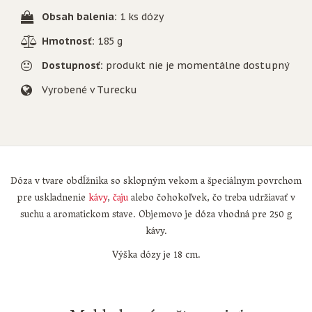
Obsah balenia:
1 ks dózy
Hmotnosť:
185 g
Dostupnosť:
produkt nie je momentálne dostupný
Vyrobené v Turecku
Dóza v tvare obdĺžnika so sklopným vekom a špeciálnym povrchom
pre uskladnenie
kávy
,
čaju
alebo čohokoľvek, čo treba udržiavať v
suchu a aromatickom stave. Objemovo je dóza vhodná pre 250 g
kávy.
Výška dózy je 18 cm.