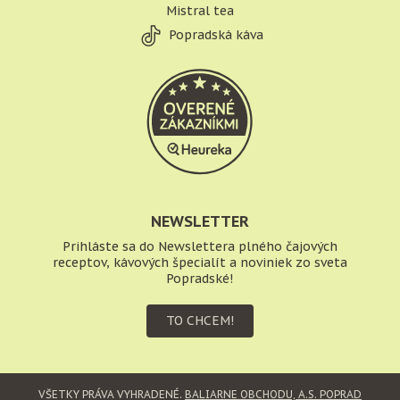
Mistral tea
Popradská káva
NEWSLETTER
Prihláste sa do Newslettera plného čajových
receptov, kávových špecialít a noviniek zo sveta
Popradské!
TO CHCEM!
VŠETKY PRÁVA VYHRADENÉ.
BALIARNE OBCHODU, A.S. POPRAD