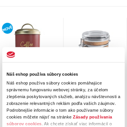
Náš eshop používa súbory cookies
Plechovka na kávu
Dóza Loui 150 g
Náš eshop používa súbory cookies pomáhajúce
Cillian 500 g
správnemu fungovaniu webovej stránky, za účelom
Krásna kombinácia sýtočervenej
Okrúhla plastová dóza s
zlepšenia poskytovaných služieb, analýzu návštevnosti a
a teplej zlatej dodáva tejto
uzatvárateľným viečkom je
zobrazenie relevantných reklám podľa vašich záujmov.
plechovke obzvlášť očarujúci
ideálna na uchovávanie kávy či
Podrobnejšie informácie o tom ako používame súbory
vzhľad. Farby vyžarujú pocit …
čaju, pričom poskytuje …
cookies môžete nájsť na stránke
Zásady používania
8,
€
8,
€
50
50
súborov cookies
. Ak chcete získať viac informácií o
13 ks na sklade
15 ks na sklade