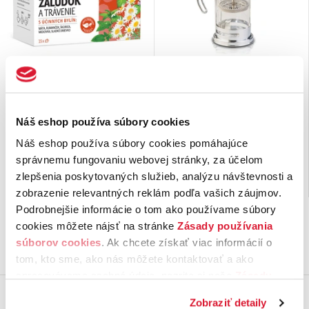
Funkčný čaj Žalúdok a
Cafetiera Leon 0,75l na
trávenie
prípravu kávy
Náš funkčný čaj Žalúdok a
Cafetiera poskytuje zaujímavú
Náš eshop používa súbory cookies
trávenie je 100 % prírodný
alternatívu prípravy kávy k bežne
produkt bez pridania aróm.
používanej zalievanej káve.
Náš eshop používa súbory cookies pomáhajúce
Pôsobí …
Je to kanvička, do …
správnemu fungovaniu webovej stránky, za účelom
1,
€
27,
€
69
57
zlepšenia poskytovaných služieb, analýzu návštevnosti a
na sklade
Nie je možné objednať
zobrazenie relevantných reklám podľa vašich záujmov.
Podrobnejšie informácie o tom ako používame súbory
cookies môžete nájsť na stránke
Zásady používania
súborov cookies
. Ak chcete získať viac informácií o
tom, kto sme, ako nás môžete kontaktovať a ako
Najnovšie z blogu
spracovávame osobné údaje, pozrite si naše
Zásady
ochrany osobných údajov.
Kliknutím na tlačítko
Zobraziť detaily
„Povoliť všetko“ vyjadríte svoj súhlas s používaním