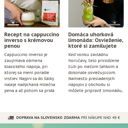
a trochu trpezlivosti.
Recept na cappuccino
Domáca uhorková
inverso s krémovou
limonáda: Osvieženie,
penou
ktoré si zamilujete
Cappuccino inverso je
Keď vonku zavládnu
zaujímavá obmena
horúčavy, telo prirodzene
klasického nápoja, pri
túži po niečom ľahkom a
ktorej sa mení poradie
dokonale osviežujúcom.
vrstiev. Najprv sa do šálky
Namiesto presladených
naleje nadýchaná mliečna
nápojov z obchodu si
pena a až potom sa pridá
môžete pripraviť limonádu,
espresso.
ktorá je nielen chutná, ale
aj prospešná pre
organizmus.
DOPRAVA NA SLOVENSKO ZDARMA
PRI NÁKUPE NAD 49 €