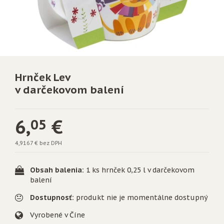
Hrnček Lev
v darčekovom balení
6,
€
05
4,9167 € bez DPH
Obsah balenia:
1 ks hrnček 0,25 l v darčekovom
balení
Dostupnosť:
produkt nie je momentálne dostupný
Vyrobené v Číne