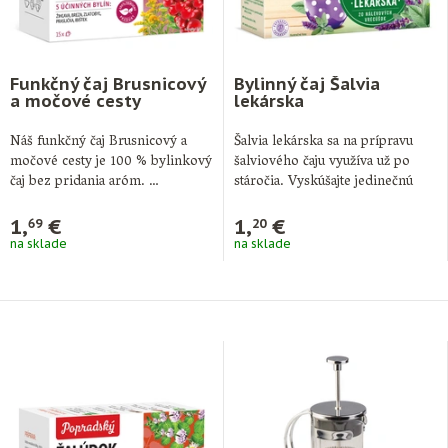
Funkčný čaj Brusnicový
Bylinný čaj Šalvia
a močové cesty
lekárska
Náš funkčný čaj Brusnicový a
Šalvia lekárska sa na prípravu
močové cesty je 100 % bylinkový
šalviového čaju využíva už po
čaj bez pridania aróm. …
stáročia. Vyskúšajte jedinečnú
chuť nášho …
1,
€
1,
€
69
20
na sklade
na sklade