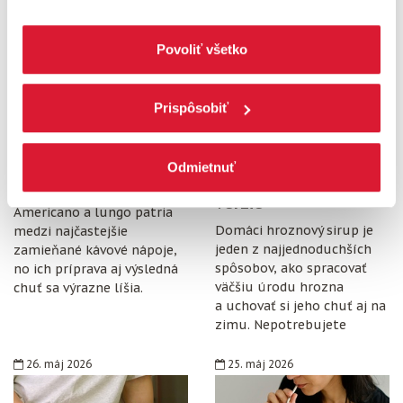
14. júl 2026
14. júl 2026
všetkých súborov cookies. Ak chcete niektoré
zamietnuť, upravte preferencie kliknutím na tlačítko
Povoliť všetko
„Prispôsobiť“.
Prispôsobiť
Americano vs. lungo:
Hroznový sirup:
Aký je medzi nimi
Domáci recept, ktorý
Odmietnuť
rozdiel
prekoná kupované
verzie
Americano a lungo patria
Domáci hroznový sirup je
medzi najčastejšie
jeden z najjednoduchších
zamieňané kávové nápoje,
spôsobov, ako spracovať
no ich príprava aj výsledná
väčšiu úrodu hrozna
chuť sa výrazne líšia.
a uchovať si jeho chuť aj na
zimu. Nepotrebujete
špeciálne vybavenie,
konzervanty ani zložitý
26. máj 2026
25. máj 2026
postup. Stačí zrelé hrozno,
cukor, citrón, čisté fľaše