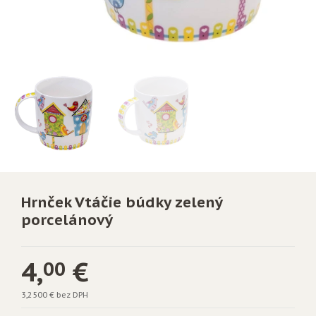
Hrnček Vtáčie búdky zelený
porcelánový
4,
€
00
3,2500 € bez DPH