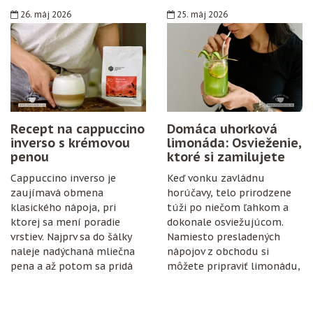
konzervanty ani zložitý
26. máj 2026
25. máj 2026
postup. Stačí zrelé hrozno,
cukor, citrón, čisté fľaše
a trochu trpezlivosti.
Recept na cappuccino
Domáca uhorková
inverso s krémovou
limonáda: Osvieženie,
penou
ktoré si zamilujete
Cappuccino inverso je
Keď vonku zavládnu
zaujímavá obmena
horúčavy, telo prirodzene
klasického nápoja, pri
túži po niečom ľahkom a
ktorej sa mení poradie
dokonale osviežujúcom.
vrstiev. Najprv sa do šálky
Namiesto presladených
naleje nadýchaná mliečna
nápojov z obchodu si
pena a až potom sa pridá
môžete pripraviť limonádu,
espresso.
ktorá je nielen chutná, ale
aj prospešná pre
organizmus.