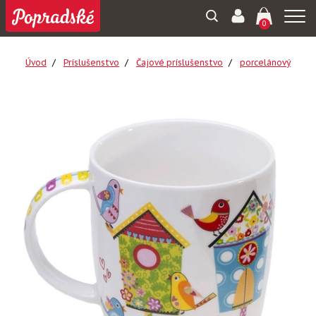
Togg
0
navi
Úvod
Príslušenstvo
Čajové príslušenstvo
porcelánový