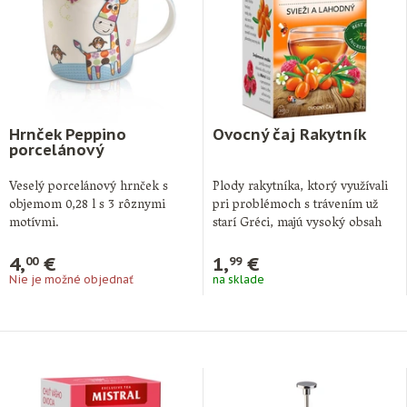
Hrnček Peppino
Ovocný čaj Rakytník
porcelánový
Veselý porcelánový hrnček s
Plody rakytníka, ktorý využívali
objemom 0,28 l s 3 rôznymi
pri problémoch s trávením už
motívmi.
starí Gréci, majú vysoký obsah
vitamínu …
4,
€
1,
€
00
99
Nie je možné objednať
na sklade