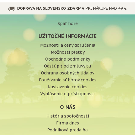
DOPRAVA NA SLOVENSKO ZDARMA
PRI NÁKUPE NAD 49 €
Späť hore
UŽITOČNÉ INFORMÁCIE
Možnosti a ceny doručenia
Možnosti platby
Obchodné podmienky
Odstúpiť od zmluvy tu
Ochrana osobných údajov
Používanie súborov cookies
Nastavenie cookies
Vyhlásenie o prístupnosti
O NÁS
História spoločnosti
Firma dnes
Podniková predajňa