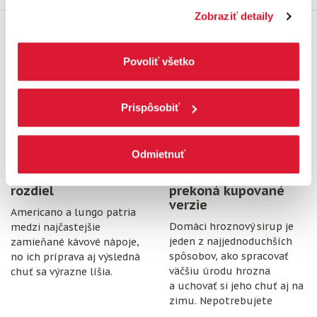
Najnovšie z blogu
ochrany osobných údajov.
Kliknutím na tlačítko
Zobraziť detaily
„Povoliť všetko“ vyjadríte svoj súhlas s používaním
všetkých súborov cookies. Ak chcete niektoré
14. júl 2026
14. júl 2026
zamietnuť, upravte preferencie kliknutím na tlačítko
Povoliť všetko
„Prispôsobiť“.
Prispôsobiť
Odmietnuť
Americano vs. lungo:
Hroznový sirup:
Aký je medzi nimi
Domáci recept, ktorý
rozdiel
prekoná kupované
verzie
Americano a lungo patria
Domáci hroznový sirup je
medzi najčastejšie
jeden z najjednoduchších
zamieňané kávové nápoje,
spôsobov, ako spracovať
no ich príprava aj výsledná
väčšiu úrodu hrozna
chuť sa výrazne líšia.
a uchovať si jeho chuť aj na
zimu. Nepotrebujete
špeciálne vybavenie,