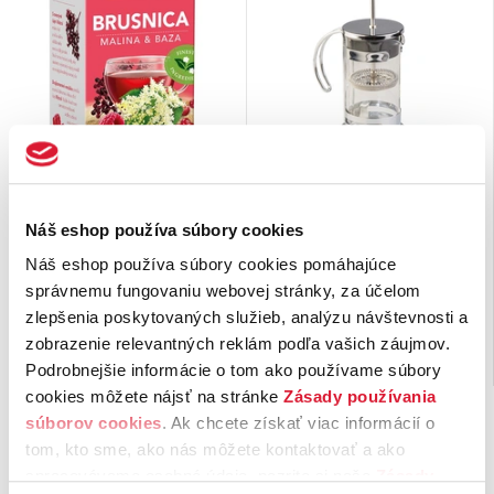
Ovocný čaj Brusnica,
Cafetiera Leon 0,75l na
malina a baza čierna
prípravu kávy
Náš eshop používa súbory cookies
Šálka dobrého ovocného čaju
Cafetiera poskytuje zaujímavú
Náš eshop používa súbory cookies pomáhajúce
padne vhod vždy, keď máte chuť
alternatívu prípravy kávy k bežne
správnemu fungovaniu webovej stránky, za účelom
na niečo sladké. Čaj Brusnica …
používanej zalievanej káve.
Je to kanvička, do …
zlepšenia poskytovaných služieb, analýzu návštevnosti a
1,
€
27,
€
zobrazenie relevantných reklám podľa vašich záujmov.
99
57
na sklade
Nie je možné objednať
Podrobnejšie informácie o tom ako používame súbory
cookies môžete nájsť na stránke
Zásady používania
súborov cookies
. Ak chcete získať viac informácií o
tom, kto sme, ako nás môžete kontaktovať a ako
spracovávame osobné údaje, pozrite si naše
Zásady