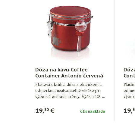
Dóza na kávu Coffee
Dóza
Container Antonio červená
Cont
stri
Plastová okrúhla dóza s okienkom a
Plast
odmerkou, uzatvarateľné viečko pre
odmer
výbornú ochranu arómy. Výška: 125 …
výbor
Výška
19,
€
19,
30
3
6 ks na sklade