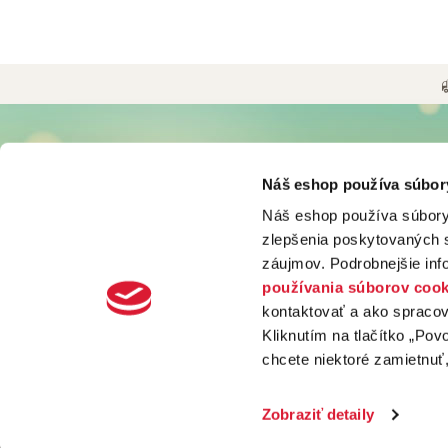
konzerv
zrelé hr
fľaše a 
UŽITOČNÉ INFORMÁCIE
O NÁS
Náš eshop používa súbor
Možnosti a ceny doručenia
Históri
Náš eshop používa súbory
Možnosti platby
Firma d
zlepšenia poskytovaných s
Obchodné podmienky
Podniko
Odstúpiť od zmluvy tu
Svet ká
záujmov. Podrobnejšie in
Ochrana osobných údajov
Svet ča
používania súborov cook
Používanie súborov cookies
Blog
kontaktovať a ako spraco
Nastavenie cookies
Kontak
Kliknutím na tlačítko „Pov
Vyhlásenie o prístupnosti
chcete niektoré zamietnuť,
Zobraziť detaily
VŠETKY PRÁVA