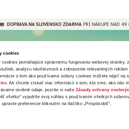
anty ani zložitý postup. Stačí
ozno, cukor, citrón, čisté
trochu trpezlivosti.
DOPRAVA NA SLOVENSKO ZDARMA
PRI NÁKUPE NAD 49 
PRE PRIATEĽOV
y cookies
a spoločnosti
Popradské
 cookies pomáhajúce správnemu fungovaniu webovej stránky, 
nes
Mistral tea
lužieb, analýzu návštevnosti a zobrazenie relevantných reklám
vá predajňa
Popradská káva
vy
formácie o tom ako používame súbory cookies môžete nájsť na 
Popradské
ju
ies
. Ak chcete získať viac informácií o tom, kto sme, ako nás 
Mistral tea
vávame osobné údaje, pozrite si naše
Zásady ochrany osobnýc
ty
Popradská káva
oliť všetko“ vyjadríte svoj súhlas s používaním všetkých súboro
 upravte preferencie kliknutím na tlačítko „Prispôsobiť“.
 VYHRADENÉ.
BALIARNE OBCHODU, A.S. POPRAD
| © 2008 – 2026 | WEBDESIGN