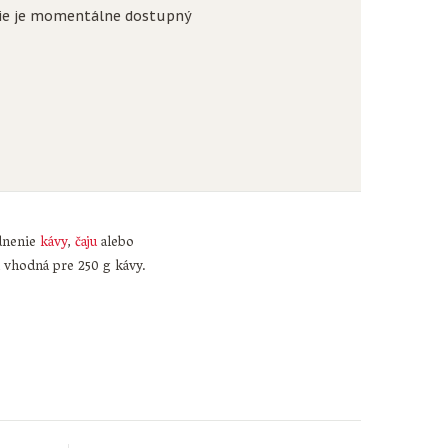
ie je momentálne dostupný
dnenie
kávy
,
čaju
alebo
a vhodná pre 250 g kávy.