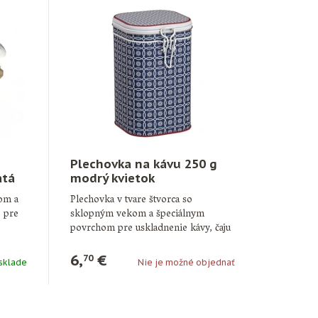
Plechovka na kávu 250 g
atá
modrý kvietok
kom a
Plechovka v tvare štvorca so
o pre
sklopným vekom a špeciálnym
povrchom pre uskladnenie kávy, čaju
alebo …
6,
€
70
 sklade
Nie je možné objednať