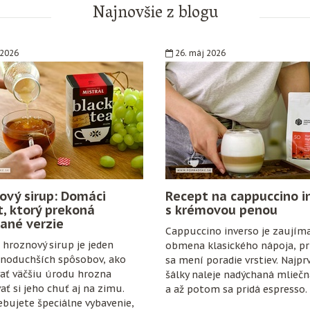
Najnovšie z blogu
 2026
26. máj 2026
ový sirup: Domáci
Recept na cappuccino i
t, ktorý prekoná
s krémovou penou
ané verzie
Cappuccino inverso je zaujím
hroznový sirup je jeden
obmena klasického nápoja, pri
dnoduchších spôsobov, ako
sa mení poradie vrstiev. Najpr
ať väčšiu úrodu hrozna
šálky naleje nadýchaná mlieč
ať si jeho chuť aj na zimu.
a až potom sa pridá espresso.
bujete špeciálne vybavenie,