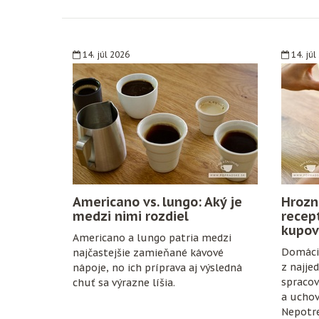
14. júl 2026
14. júl
Americano vs. lungo: Aký je
Hrozn
medzi nimi rozdiel
recep
kupov
Americano a lungo patria medzi
Domáci 
najčastejšie zamieňané kávové
z najje
nápoje, no ich príprava aj výsledná
spracov
chuť sa výrazne líšia.
a uchov
Nepotre