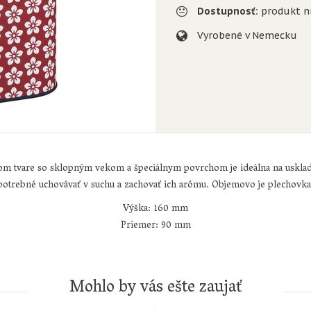
Dostupnosť:
produkt n
Vyrobené v Nemecku
om tvare so sklopným vekom a špeciálnym povrchom je ideálna na uskla
 potrebné uchovávať v suchu a zachovať ich arómu. Objemovo je plechovk
Výška: 160 mm
Priemer: 90 mm
Mohlo by vás ešte zaujať