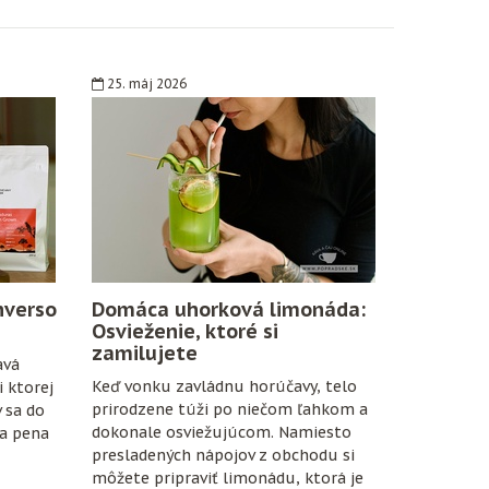
25. máj 2026
nverso
Domáca uhorková limonáda:
Osvieženie, ktoré si
zamilujete
avá
Keď vonku zavládnu horúčavy, telo
 ktorej
prirodzene túži po niečom ľahkom a
v sa do
dokonale osviežujúcom. Namiesto
na pena
presladených nápojov z obchodu si
môžete pripraviť limonádu, ktorá je