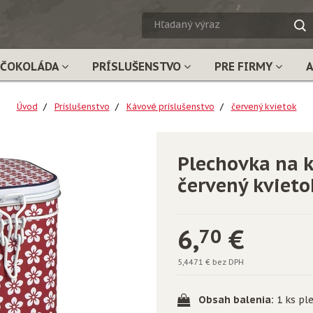
HĽADA
VÝRAZ
ČOKOLÁDA
PRÍSLUŠENSTVO
PRE FIRMY
Úvod
Príslušenstvo
Kávové príslušenstvo
červený kvietok
Plechovka na 
červený kvieto
6,
€
70
5,4471 € bez DPH
Obsah balenia:
1 ks pl