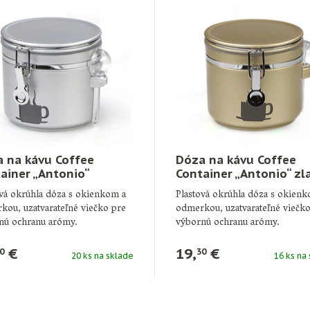
 na kávu Coffee
Dóza na kávu Coffee
ainer „Antonio“
Container „Antonio“ zl
eborná
ová okrúhla dóza s okienkom a
Plastová okrúhla dóza s okien
kou, uzatvarateľné viečko pre
odmerkou, uzatvarateľné viečk
nú ochranu arómy.
výbornú ochranu arómy.
: …
Výška: …
€
19,
€
0
30
20 ks na sklade
16 ks na