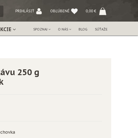
NÝ
PRIHLÁSIŤ
OBĽÚBENÉ
0,00
€
AKCIE
SPOZNAJ
O NÁS
BLOG
SÚŤAŽE
kávu 250 g
k
echovka