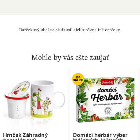
Darčekový obal na sladkosti alebo rôzne iné darčeky.
Mohlo by vás ešte zaujať
Hrnček Záhradný
Domáci herbár výber