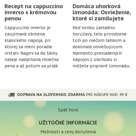
Recept na cappuccino
Domáca uhorková
inverso s krémovou
limonáda: Osvieženie,
penou
ktoré si zamilujete
Cappuccino inverso je
Keď vonku zavládnu
zaujímavá obmena
horúčavy, telo prirodzene
klasického nápoja, pri
túži po niečom ľahkom a
ktorej sa mení poradie
dokonale osviežujúcom.
vrstiev. Najprv sa do šálky
Namiesto presladených
naleje nadýchaná mliečna
nápojov z obchodu si
pena a až potom sa pridá
môžete pripraviť limonádu,
espresso.
ktorá je nielen chutná, ale
aj prospešná pre
organizmus.
DOPRAVA NA SLOVENSKO ZDARMA
PRI NÁKUPE NAD 49 €
Späť hore
UŽITOČNÉ INFORMÁCIE
Možnosti a ceny doručenia