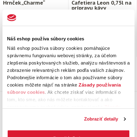
Hrnček „Charme“
Cafetiera Leon 0,75l na
prípravu kávy
Hrnček so sitkom z nerezu a
Cafetiera poskytuje zaujímavú
vrchnákom pre skutočných
alternatívu prípravy kávy k bežne
čajových gurmánov.
používanej zalievanej káve.
Je to kanvička, do …
Náš eshop používa súbory cookies
15,
€
27,
€
27
57
Náš eshop používa súbory cookies pomáhajúce
Nie je možné objednať
Nie je možné objednať
správnemu fungovaniu webovej stránky, za účelom
zlepšenia poskytovaných služieb, analýzu návštevnosti a
zobrazenie relevantných reklám podľa vašich záujmov.
Podrobnejšie informácie o tom ako používame súbory
cookies môžete nájsť na stránke
Zásady používania
Najnovšie z blogu
súborov cookies
. Ak chcete získať viac informácií o
tom, kto sme, ako nás môžete kontaktovať a ako
spracovávame osobné údaje, pozrite si naše
Zásady
14. júl 2026
14. júl 2026
ochrany osobných údajov.
Kliknutím na tlačítko
Zobraziť detaily
„Povoliť všetko“ vyjadríte svoj súhlas s používaním
všetkých súborov cookies. Ak chcete niektoré
zamietnuť, upravte preferencie kliknutím na tlačítko