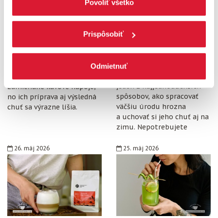
Povoliť všetko
„Prispôsobiť“.
Americano vs. lungo:
Hroznový sirup:
Prispôsobiť
Aký je medzi nimi
Domáci recept, ktorý
rozdiel
prekoná kupované
verzie
Odmietnuť
Americano a lungo patria
Domáci hroznový sirup je
medzi najčastejšie
jeden z najjednoduchších
zamieňané kávové nápoje,
spôsobov, ako spracovať
no ich príprava aj výsledná
väčšiu úrodu hrozna
chuť sa výrazne líšia.
a uchovať si jeho chuť aj na
zimu. Nepotrebujete
špeciálne vybavenie,
konzervanty ani zložitý
26. máj 2026
25. máj 2026
postup. Stačí zrelé hrozno,
cukor, citrón, čisté fľaše
a trochu trpezlivosti.