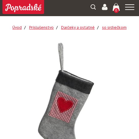
Togg
0
navi
Úvod
Príslušenstvo
Darčeky a ostatné
so srdiečkom