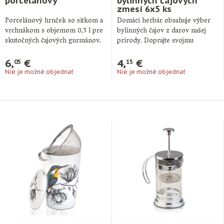
porcelánový
bylinných čajových
zmesí 6x5 ks
Porcelánový hrnček so sitkom a
Domáci herbár obsahuje výber
vrchnákom s objemom 0,3 l pre
bylinných čajov z darov našej
skutočných čajových gurmánov.
prírody. Doprajte svojmu
organizmu relax či …
6,
€
4,
€
05
15
Nie je možné objednať
Nie je možné objednať