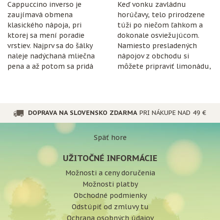
Cappuccino inverso je
Keď vonku zavládnu
zaujímavá obmena
horúčavy, telo prirodzene
klasického nápoja, pri
túži po niečom ľahkom a
ktorej sa mení poradie
dokonale osviežujúcom.
vrstiev. Najprv sa do šálky
Namiesto presladených
naleje nadýchaná mliečna
nápojov z obchodu si
pena a až potom sa pridá
môžete pripraviť limonádu,
espresso.
ktorá je nielen chutná, ale
aj prospešná pre
organizmus.
DOPRAVA NA SLOVENSKO ZDARMA
PRI NÁKUPE NAD 49 €
Späť hore
UŽITOČNÉ INFORMÁCIE
Možnosti a ceny doručenia
Možnosti platby
Obchodné podmienky
Odstúpiť od zmluvy tu
Ochrana osobných údajov