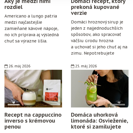
Aký je medzi nimi
Domáci recept, ktorý
rozdiel
prekoná kupované
verzie
Americano a lungo patria
Domáci hroznový sirup je
medzi najčastejšie
jeden z najjednoduchších
zamieňané kávové nápoje,
spôsobov, ako spracovať
no ich príprava aj výsledná
väčšiu úrodu hrozna
chuť sa výrazne líšia.
a uchovať si jeho chuť aj na
zimu. Nepotrebujete
špeciálne vybavenie,
konzervanty ani zložitý
26. máj 2026
25. máj 2026
postup. Stačí zrelé hrozno,
cukor, citrón, čisté fľaše
a trochu trpezlivosti.
Recept na cappuccino
Domáca uhorková
inverso s krémovou
limonáda: Osvieženie,
penou
ktoré si zamilujete