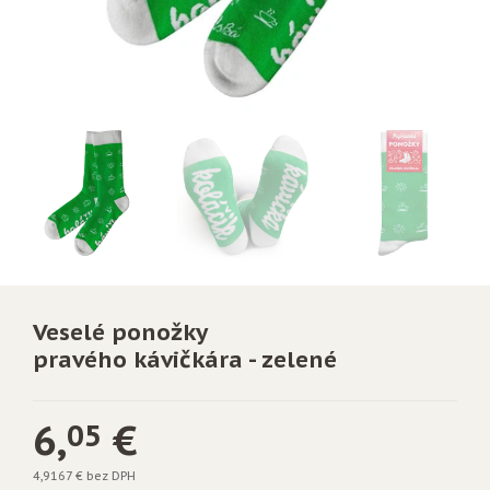
Veselé ponožky
pravého kávičkára - zelené
6,
€
05
4,9167 € bez DPH