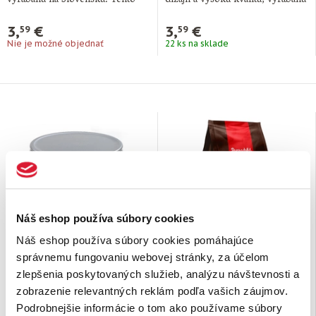
vyrábanú na Slovensku. Tento
dizajn a vysokú kvalitu, vyrábanú
pár ponožiek si …
priamo na Slovensku. …
3,
€
3,
€
59
59
Nie je možné objednať
22 ks na sklade
Náš eshop používa súbory cookies
Náš eshop používa súbory cookies pomáhajúce
správnemu fungovaniu webovej stránky, za účelom
Dóza na kávu Coffee
Zrnková káva BARISTA
zlepšenia poskytovaných služieb, analýzu návštevnosti a
Container „Antonio“
espresso 500 g
strieborná
zobrazenie relevantných reklám podľa vašich záujmov.
Plastová okrúhla dóza s
Obľúbená
BARISTA espresso
Podrobnejšie informácie o tom ako používame súbory