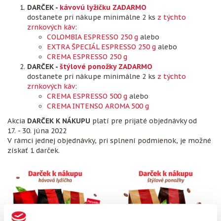
DARČEK -
kávovú lyžičku ZADARMO
dostanete pri nákupe minimálne 2 ks
z týchto
zrnkových káv
:
COLOMBIA ESPRESSO 250 g
alebo
EXTRA ŠPECIÁL ESPRESSO 250 g
alebo
CREMA ESPRESSO 250 g
DARČEK -
štýlové ponožky ZADARMO
dostanete pri nákupe minimálne 2 ks
z týchto
zrnkových káv
:
CREMA ESPRESSO 500 g
alebo
CREMA INTENSO AROMA 500 g
Akcia
DARČEK K NÁKUPU
platí pre prijaté objednávky od
17. - 30. júna 2022
V rámci jednej objednávky, pri splnení podmienok, je možné
získať 1 darček.