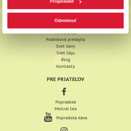
Prispôsobiť
Vyhlásenie o prístupnosti
O NÁS
Odmietnuť
História spoločnosti
Firma dnes
Podniková predajňa
Svet kávy
Svet čaju
Blog
Kontakty
PRE PRIATEĽOV
Popradské
Mistral tea
Popradská káva