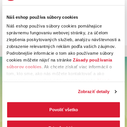
Náš eshop používa súbory cookies
Náš eshop používa súbory cookies pomáhajúce
správnemu fungovaniu webovej stránky, za účelom
zlepšenia poskytovaných služieb, analýzu návštevnosti a
zobrazenie relevantných reklám podľa vašich záujmov.
DOPRAVA NA SLOVENSKO ZDARMA
PRI NÁKUPE NAD 49 €
Podrobnejšie informácie o tom ako používame súbory
cookies môžete nájsť na stránke
Zásady používania
Späť hore
súborov cookies
. Ak chcete získať viac informácií o
tom, kto sme, ako nás môžete kontaktovať a ako
UŽITOČNÉ INFORMÁCIE
spracovávame osobné údaje, pozrite si naše
Zásady
Možnosti a ceny doručenia
ochrany osobných údajov.
Kliknutím na tlačítko
Zobraziť detaily
Možnosti platby
„Povoliť všetko“ vyjadríte svoj súhlas s používaním
Obchodné podmienky
všetkých súborov cookies. Ak chcete niektoré
Odstúpiť od zmluvy tu
zamietnuť, upravte preferencie kliknutím na tlačítko
Povoliť všetko
Ochrana osobných údajov
„Prispôsobiť“.
Používanie súborov cookies
Nastavenie cookies