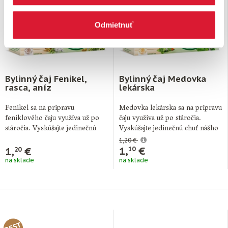
Odmietnuť
Bylinný čaj Fenikel,
Bylinný čaj Medovka
rasca, aníz
lekárska
Fenikel sa na prípravu
Medovka lekárska sa na prípravu
feniklového čaju využíva už po
čaju využíva už po stáročia.
stáročia. Vyskúšajte jedinečnú
Vyskúšajte jedinečnú chuť nášho
chuť nášho Popradského …
Popradského …
1,20 €
1,
€
1,
€
10
20
na sklade
na sklade