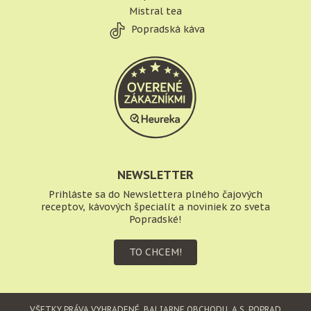
Mistral tea
Popradská káva
NEWSLETTER
Prihláste sa do Newslettera plného čajových
receptov, kávových špecialít a noviniek zo sveta
Popradské!
TO CHCEM!
VŠETKY PRÁVA VYHRADENÉ.
BALIARNE OBCHODU, A.S. POPRAD