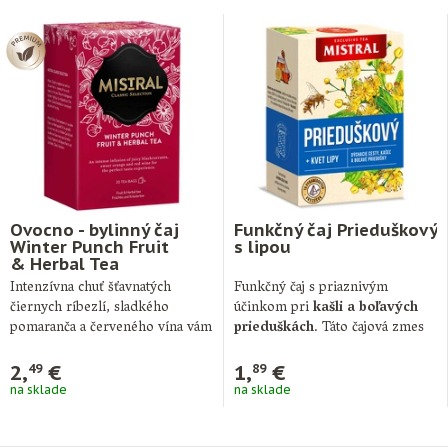
Ovocno - bylinný čaj
Funkčný čaj Prieduškový
Winter Punch Fruit
s lipou
& Herbal Tea
Intenzívna chuť šťavnatých
Funkčný čaj s priaznivým
čiernych ríbezlí, sladkého
účinkom pri
kašli a boľavých
pomaranča a červeného vína vám
prieduškách
. Táto čajová zmes
prinesie dokonalý zážitok z …
je …
2,
€
1,
€
49
89
na sklade
na sklade