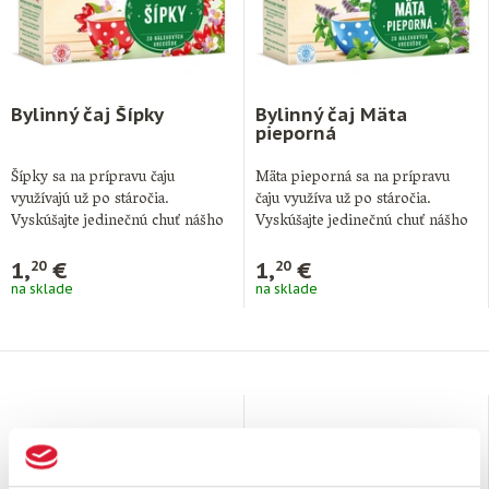
Bylinný čaj Šípky
Bylinný čaj Mäta
pieporná
Šípky sa na prípravu čaju
Mäta pieporná sa na prípravu
využívajú už po stáročia.
čaju využíva už po stáročia.
Vyskúšajte jedinečnú chuť nášho
Vyskúšajte jedinečnú chuť nášho
Popradského čaju …
Popradského …
1,
€
1,
€
20
20
na sklade
na sklade