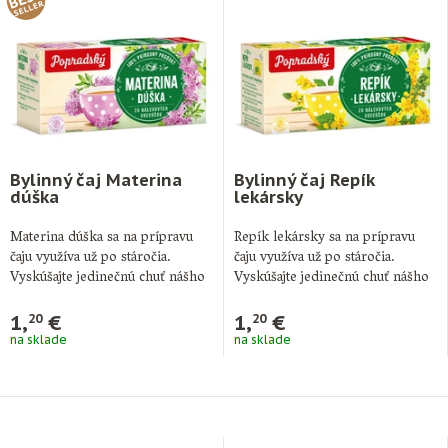
Bylinný čaj Materina
Bylinný čaj Repík
dúška
lekársky
Materina dúška sa na prípravu
Repík lekársky sa na prípravu
čaju využíva už po stáročia.
čaju využíva už po stáročia.
Vyskúšajte jedinečnú chuť nášho
Vyskúšajte jedinečnú chuť nášho
Popradského …
Popradského …
1,
€
1,
€
20
20
na sklade
na sklade