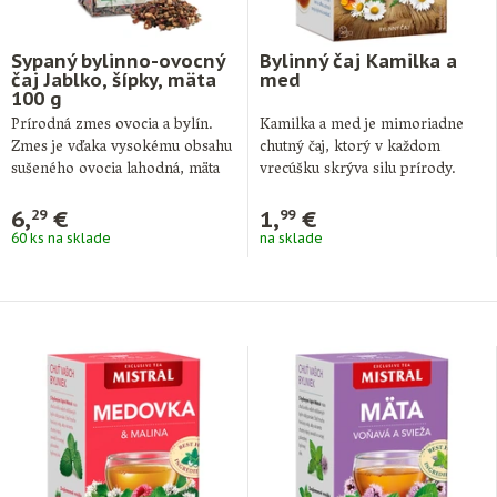
Sypaný bylinno-ovocný
Bylinný čaj Kamilka a
čaj Jablko, šípky, mäta
med
100 g
Prírodná zmes ovocia a bylín.
Kamilka a med je mimoriadne
Zmes je vďaka vysokému obsahu
chutný čaj, ktorý v každom
sušeného ovocia lahodná, mäta
vrecúšku skrýva silu prírody.
jej …
Každé …
6,
€
1,
€
29
99
60 ks na sklade
na sklade