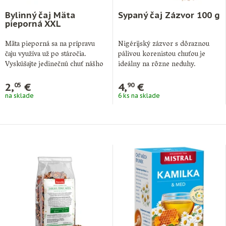
Bylinný čaj Mäta
Sypaný čaj Zázvor 100 g
pieporná XXL
Mäta pieporná sa na prípravu
Nigérijský zázvor s dôraznou
čaju využíva už po stáročia.
pálivou korenistou chuťou je
Vyskúšajte jedinečnú chuť nášho
ideálny na rôzne neduhy.
Popradského …
Najlepšie si ho …
2,
€
4,
€
05
90
na sklade
6 ks na sklade