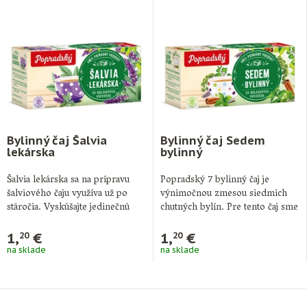
Bylinný čaj Šalvia
Bylinný čaj Sedem
lekárska
bylinný
Šalvia lekárska sa na prípravu
Popradský 7 bylinný čaj je
šalviového čaju využíva už po
výnimočnou zmesou siedmich
stáročia. Vyskúšajte jedinečnú
chutných bylín. Pre tento čaj sme
chuť nášho …
starostlivo …
1,
€
1,
€
20
20
na sklade
na sklade