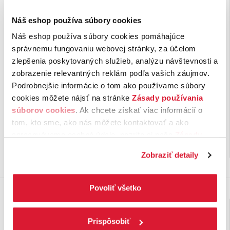
Náš eshop používa súbory cookies
Náš eshop používa súbory cookies pomáhajúce
správnemu fungovaniu webovej stránky, za účelom
zlepšenia poskytovaných služieb, analýzu návštevnosti a
Bylinný čaj Žihľava
Bylinný čaj Rumanček
zobrazenie relevantných reklám podľa vašich záujmov.
dvojdomá
pravý
Podrobnejšie informácie o tom ako používame súbory
Žihľava dvojdomá sa na prípravu
Rumanček pravý sa na prípravu
cookies môžete nájsť na stránke
Zásady používania
čaju využíva už po stáročia.
čaju využíva už po stáročia.
súborov cookies
. Ak chcete získať viac informácií o
Vyskúšajte jedinečnú chuť nášho
Vyskúšajte jedinečnú chuť nášho
tom, kto sme, ako nás môžete kontaktovať a ako
Popradského …
Popradského …
spracovávame osobné údaje, pozrite si naše
Zásady
1,
€
1,
€
20
20
ochrany osobných údajov.
Kliknutím na tlačítko
na sklade
na sklade
Zobraziť detaily
„Povoliť všetko“ vyjadríte svoj súhlas s používaním
všetkých súborov cookies. Ak chcete niektoré
zamietnuť, upravte preferencie kliknutím na tlačítko
Povoliť všetko
„Prispôsobiť“.
Prispôsobiť