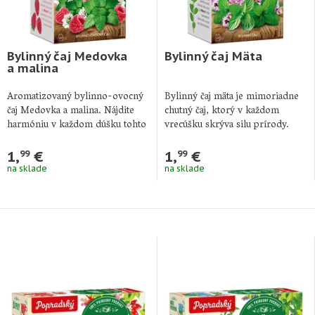
Bylinný čaj Medovka
Bylinný čaj Mäta
a malina
Aromatizovaný bylinno-ovocný
Bylinný čaj mäta je mimoriadne
čaj Medovka a malina. Nájdite
chutný čaj, ktorý v každom
harmóniu v každom dúšku tohto
vrecúšku skrýva silu prírody.
čaju. Potešte svoje …
Každé …
1,
€
1,
€
99
99
na sklade
na sklade