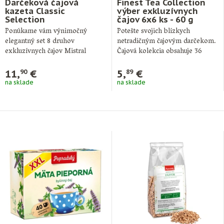
Darčeková čajová
Finest Tea Collection
kazeta Classic
výber exkluzívnych
Selection
čajov 6x6 ks - 60 g
Ponúkame vám výnimočný
Potešte svojich blízkych
elegantný set 8 druhov
netradičným čajovým darčekom.
exkluzívnych čajov Mistral
Čajová kolekcia obsahuje 36
Classic Selection v luxusnej
nálevových vreciek v
čiernej …
hygienickom prebale …
11,
€
5,
€
90
89
na sklade
na sklade