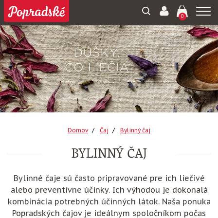
Togg
0
navi
Domov
Čaj
Bylinný čaj
BYLINNÝ ČAJ
Bylinné čaje sú často pripravované pre ich liečivé
alebo preventívne účinky. Ich výhodou je dokonalá
kombinácia potrebných účinných látok. Naša ponuka
Popradských čajov je ideálnym spoločníkom počas