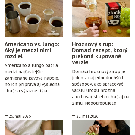
Americano vs. lungo:
Hroznový sirup:
Aký je medzi nimi
Domáci recept, ktorý
rozdiel
prekoná kupované
verzie
Americano a lungo patria
Domáci hroznový sirup je
medzi najčastejšie
jeden z najjednoduchších
zamieňané kávové nápoje,
spôsobov, ako spracovať
no ich príprava aj výsledná
väčšiu úrodu hrozna
chuť sa výrazne líšia.
a uchovať si jeho chuť aj na
zimu. Nepotrebujete
špeciálne vybavenie,
konzervanty ani zložitý
26. máj 2026
25. máj 2026
postup. Stačí zrelé hrozno,
cukor, citrón, čisté fľaše
a trochu trpezlivosti.