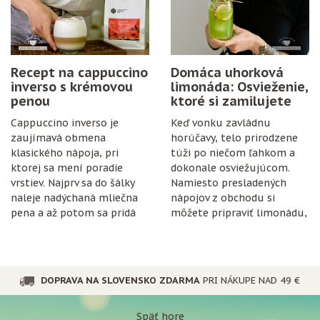
Recept na cappuccino
Domáca uhorková
inverso s krémovou
limonáda: Osvieženie,
penou
ktoré si zamilujete
Cappuccino inverso je
Keď vonku zavládnu
zaujímavá obmena
horúčavy, telo prirodzene
klasického nápoja, pri
túži po niečom ľahkom a
ktorej sa mení poradie
dokonale osviežujúcom.
vrstiev. Najprv sa do šálky
Namiesto presladených
naleje nadýchaná mliečna
nápojov z obchodu si
pena a až potom sa pridá
môžete pripraviť limonádu,
espresso.
ktorá je nielen chutná, ale
aj prospešná pre
organizmus.
DOPRAVA NA SLOVENSKO ZDARMA
PRI NÁKUPE NAD 49 €
Späť hore