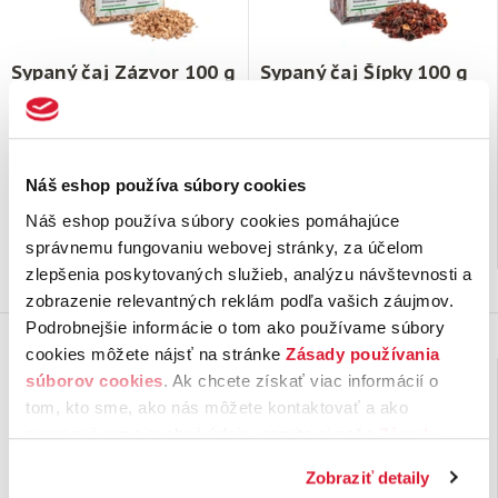
Sypaný čaj Zázvor 100 g
Sypaný čaj Šípky 100 g
Nigérijský zázvor s dôraznou
Tento čaj obsahuje najkvalitnejšie
pálivou korenistou chuťou je
šípky vypestované v
ideálny na rôzne neduhy.
juhoamerickom Čile. Nálev z
Náš eshop používa súbory cookies
Najlepšie si ho …
tohto čaju je svetlý …
Náš eshop používa súbory cookies pomáhajúce
4,
€
4,
€
90
90
správnemu fungovaniu webovej stránky, za účelom
6 ks na sklade
45 ks na sklade
zlepšenia poskytovaných služieb, analýzu návštevnosti a
zobrazenie relevantných reklám podľa vašich záujmov.
Podrobnejšie informácie o tom ako používame súbory
cookies môžete nájsť na stránke
Zásady používania
súborov cookies
. Ak chcete získať viac informácií o
tom, kto sme, ako nás môžete kontaktovať a ako
spracovávame osobné údaje, pozrite si naše
Zásady
ochrany osobných údajov.
Kliknutím na tlačítko
Zobraziť detaily
„Povoliť všetko“ vyjadríte svoj súhlas s používaním