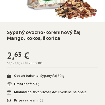
Sypaný ovocno-koreninový čaj
Mango, kokos, škorica
2,
€
63
52,56 €/kg
2,2083 € bez DPH
Obsah balenia:
Sypaný čaj 50 g
Hmotnosť:
50 g
Minimálna trvanlivosť do:
uvedené na obale
Príprava:
6 minút