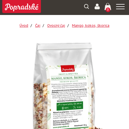
Togg
0
navi
Úvod
Čaj
Ovocný čaj
Mango, kokos, škorica