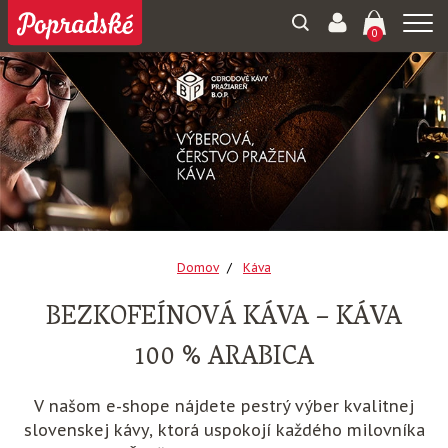
Togg
0
navi
Domov
Káva
BEZKOFEÍNOVÁ KÁVA – KÁVA
100 % ARABICA
V našom e-shope nájdete pestrý výber kvalitnej
slovenskej kávy, ktorá uspokojí každého milovníka