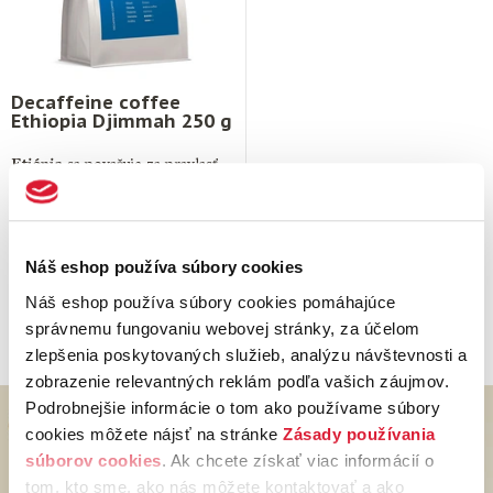
Decaffeine coffee
Ethiopia Djimmah 250 g
Etiópia
sa považuje za pravlasť
kávovníkov. Najznámejšia
legenda hovorí, že povzbudivú
silu kávových zŕn
objavil …
7,
€
90
Náš eshop používa súbory cookies
83 ks na sklade
Náš eshop používa súbory cookies pomáhajúce
správnemu fungovaniu webovej stránky, za účelom
zlepšenia poskytovaných služieb, analýzu návštevnosti a
zobrazenie relevantných reklám podľa vašich záujmov.
Podrobnejšie informácie o tom ako používame súbory
cookies môžete nájsť na stránke
Zásady používania
súborov cookies
. Ak chcete získať viac informácií o
tom, kto sme, ako nás môžete kontaktovať a ako