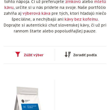
tohto nápoja. Či už preferujete
zrnkovú
alebo
mletú
kávu
, určite si u nás prídete na svoje. Naše portfólio
zahŕňa aj
výberová káva
pre tých, ktorí hľadajú niečo
špeciálne, a nechýbajú ani
kávy bez kofeínu
.
Doprajte si autentickú chuť slovenskej kávy, či už pri
rannom štarte alebo popoludňajšej pauze.
Zúžiť výber
Zoradiť podľa