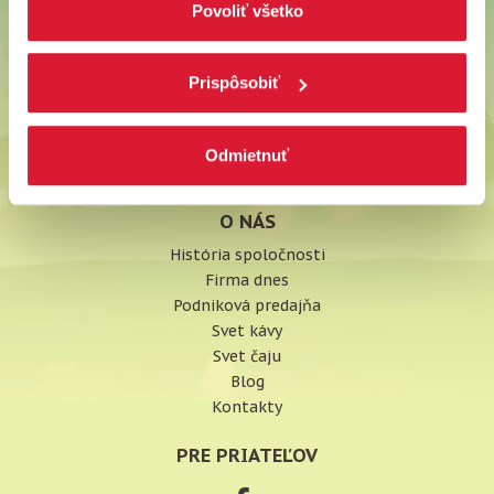
zamietnuť, upravte preferencie kliknutím na tlačítko
Povoliť všetko
Možnosti platby
„Prispôsobiť“.
Obchodné podmienky
Odstúpiť od zmluvy tu
Prispôsobiť
Ochrana osobných údajov
Používanie súborov cookies
Nastavenie cookies
Odmietnuť
Vyhlásenie o prístupnosti
O NÁS
História spoločnosti
Firma dnes
Podniková predajňa
Svet kávy
Svet čaju
Blog
Kontakty
PRE PRIATEĽOV