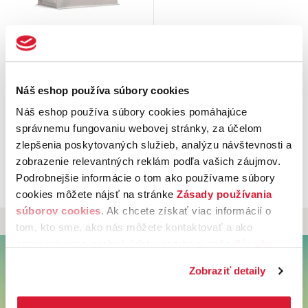
Decaffeine coffee
Ethiopia Djimmah 250 g
Etiópia
sa považuje za pravlasť
kávovníkov. Najznámejšia
Náš eshop používa súbory cookies
legenda hovorí, že povzbudivú
silu kávových zŕn
objavil …
Náš eshop používa súbory cookies pomáhajúce
7,
€
90
správnemu fungovaniu webovej stránky, za účelom
85 ks na sklade
zlepšenia poskytovaných služieb, analýzu návštevnosti a
zobrazenie relevantných reklám podľa vašich záujmov.
Podrobnejšie informácie o tom ako používame súbory
cookies môžete nájsť na stránke
Zásady používania
súborov cookies
. Ak chcete získať viac informácií o
DOPRAVA NA SLOVENSKO ZDARMA
PRI NÁKUPE NAD 49 €
tom, kto sme, ako nás môžete kontaktovať a ako
spracovávame osobné údaje, pozrite si naše
Zásady
Späť hore
ochrany osobných údajov.
Kliknutím na tlačítko
Zobraziť detaily
„Povoliť všetko“ vyjadríte svoj súhlas s používaním
UŽITOČNÉ INFORMÁCIE
všetkých súborov cookies. Ak chcete niektoré
Možnosti a ceny doručenia