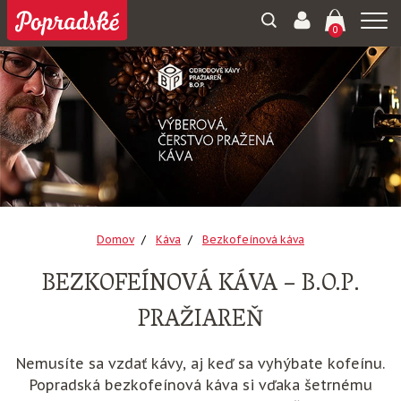
Togg
0
navi
Domov
Káva
Bezkofeínová káva
BEZKOFEÍNOVÁ KÁVA – B.O.P.
PRAŽIAREŇ
Nemusíte sa vzdať kávy, aj keď sa vyhýbate kofeínu.
Popradská bezkofeínová káva si vďaka šetrnému