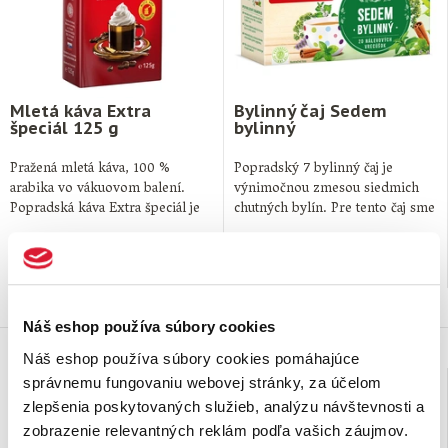
Mletá káva Extra
Bylinný čaj Sedem
špeciál 125 g
bylinný
Pražená mletá káva, 100 %
Popradský 7 bylinný čaj je
arabika vo vákuovom balení.
výnimočnou zmesou siedmich
Popradská káva Extra špeciál je
chutných bylín. Pre tento čaj sme
obľúbená …
starostlivo …
3,
€
1,
€
69
20
na sklade
na sklade
Náš eshop používa súbory cookies
Náš eshop používa súbory cookies pomáhajúce
správnemu fungovaniu webovej stránky, za účelom
zlepšenia poskytovaných služieb, analýzu návštevnosti a
zobrazenie relevantných reklám podľa vašich záujmov.