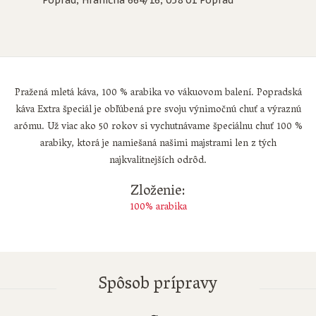
Poprad, Hraničná 664/16, 058 01 Poprad
Pražená mletá káva, 100 % arabika vo vákuovom balení. Popradská
káva Extra špeciál je obľúbená pre svoju výnimočnú chuť a výraznú
arómu. Už viac ako 50 rokov si vychutnávame špeciálnu chuť 100 %
arabiky, ktorá je namiešaná našimi majstrami len z tých
najkvalitnejších odrôd.
Zloženie:
100% arabika
Spôsob prípravy