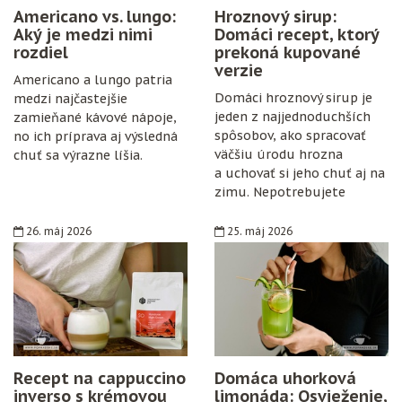
Americano vs. lungo:
Hroznový sirup:
Aký je medzi nimi
Domáci recept, ktorý
rozdiel
prekoná kupované
verzie
Americano a lungo patria
Domáci hroznový sirup je
medzi najčastejšie
jeden z najjednoduchších
zamieňané kávové nápoje,
spôsobov, ako spracovať
no ich príprava aj výsledná
väčšiu úrodu hrozna
chuť sa výrazne líšia.
a uchovať si jeho chuť aj na
zimu. Nepotrebujete
špeciálne vybavenie,
konzervanty ani zložitý
26. máj 2026
25. máj 2026
postup. Stačí zrelé hrozno,
cukor, citrón, čisté fľaše
a trochu trpezlivosti.
Recept na cappuccino
Domáca uhorková
inverso s krémovou
limonáda: Osvieženie,