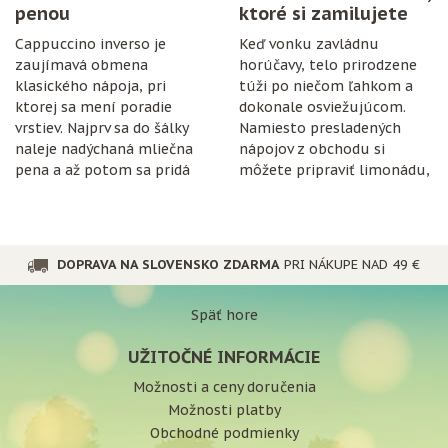
penou
ktoré si zamilujete
Cappuccino inverso je
Keď vonku zavládnu
zaujímavá obmena
horúčavy, telo prirodzene
klasického nápoja, pri
túži po niečom ľahkom a
ktorej sa mení poradie
dokonale osviežujúcom.
vrstiev. Najprv sa do šálky
Namiesto presladených
naleje nadýchaná mliečna
nápojov z obchodu si
pena a až potom sa pridá
môžete pripraviť limonádu,
espresso.
ktorá je nielen chutná, ale
aj prospešná pre
organizmus.
DOPRAVA NA SLOVENSKO ZDARMA
PRI NÁKUPE NAD 49 €
Späť hore
UŽITOČNÉ INFORMÁCIE
Možnosti a ceny doručenia
Možnosti platby
Obchodné podmienky