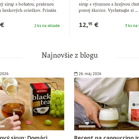
ký sirup s bohatou, praženou
sirup s výraznou a hrejivou chu
 lieskových orieškov. Prináša
pravej škorice. Vychutnajte si …
 …
€
12,
€
95
2 ks na sklade
3 ks na
Najnovšie z blogu
 2026
26. máj 2026
ový sirup: Domáci
Recept na cappuccino i