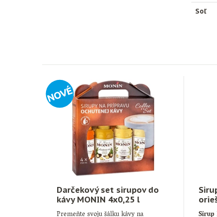
Soľ
Darčekový set sirupov do
Siru
kávy MONIN 4x0,25 l
orie
Premeňte svoju šálku kávy na
Sirup