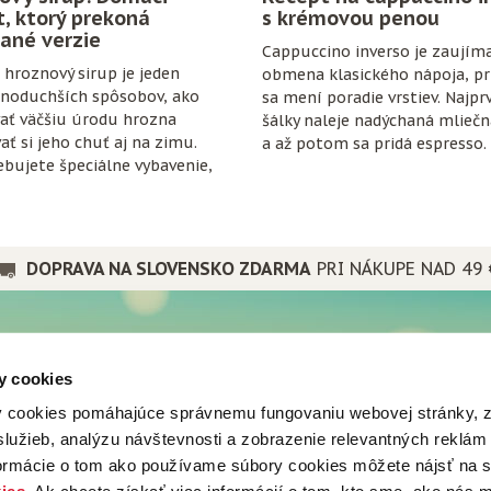
t, ktorý prekoná
s krémovou penou
ané verzie
Cappuccino inverso je zaujím
hroznový sirup je jeden
obmena klasického nápoja, pri
dnoduchších spôsobov, ako
sa mení poradie vrstiev. Najpr
ať väčšiu úrodu hrozna
šálky naleje nadýchaná mlieč
ať si jeho chuť aj na zimu.
a až potom sa pridá espresso.
bujete špeciálne vybavenie,
anty ani zložitý postup. Stačí
ozno, cukor, citrón, čisté
trochu trpezlivosti.
DOPRAVA NA SLOVENSKO ZDARMA
PRI NÁKUPE NAD 49 
PRE PRIATEĽOV
y cookies
a spoločnosti
Popradské
 cookies pomáhajúce správnemu fungovaniu webovej stránky, 
nes
Mistral tea
lužieb, analýzu návštevnosti a zobrazenie relevantných reklám
vá predajňa
Popradská káva
vy
formácie o tom ako používame súbory cookies môžete nájsť na 
Popradské
ju