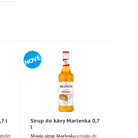
7 l
Sirup do kávy Marlenka 0,7
l
atický
Monin sirup Marlenka
prináša do