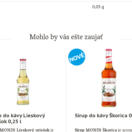
0,03 g
Mohlo by vás ešte zaujať
p do kávy Lieskový
Sirup do kávy Škorica 0,
šok 0,25 l
 MONIN Lieskový oriešok
je
Sirup MONIN Škorica
je arom