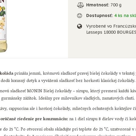
Hmotnosť:
700 g
Dostupnosť:
4 ks na sk
Vyrobené vo Francúzsku
Lesseps 18000 BOURGES
koláda
prináša jemnú, krémovú sladkosť pravej bielej čokolády v tekute
dodá luxusný dotyk a vyváženú sladkosť bez horkosti klasickej čokolády.
movú sladkosť MONIN Bielej čokolády – sirupu, ktorý premení každú káv
gurmánsky zážitok. Ideálny pre milovníkov sladkých, zamatových chutí.
ávy, cappuccina ale i horúcej čokolády, mliečnych ochutených koktejlov č
orúčané riedenie pre konzumáciu:
na 1 diel sirupu 8 dielov vody či kok
te do 25 °C. Po otvorení obalu skladujte pri teplote do 25 °C, uzatvorené 