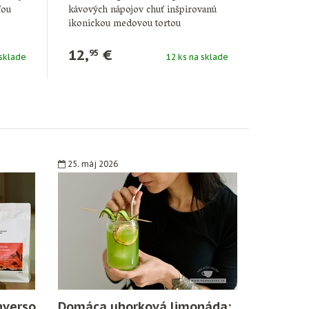
ťou
kávových nápojov chuť inšpirovanú
ikonickou medovou tortou
MARLENKA®. Tento ochutený …
12,
€
95
 sklade
12 ks na sklade
25. máj 2026
nverso
Domáca uhorková limonáda: