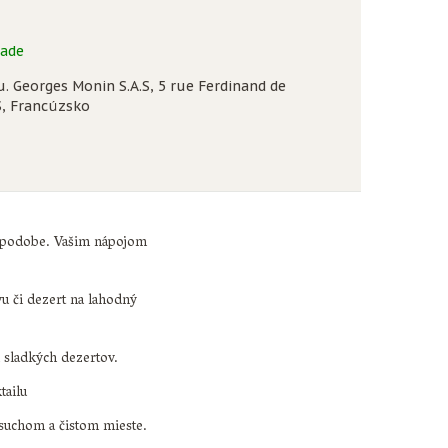
lade
. Georges Monin S.A.S, 5 rue Ferdinand de
, Francúzsko
j podobe. Vašim nápojom
u či dezert na lahodný
i sladkých dezertov.
tailu
v suchom a čistom mieste.