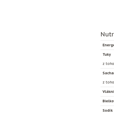
Nutr
Energ
Tuky
z toho
Sacha
z toho
Vlákn
Bielko
Sodík