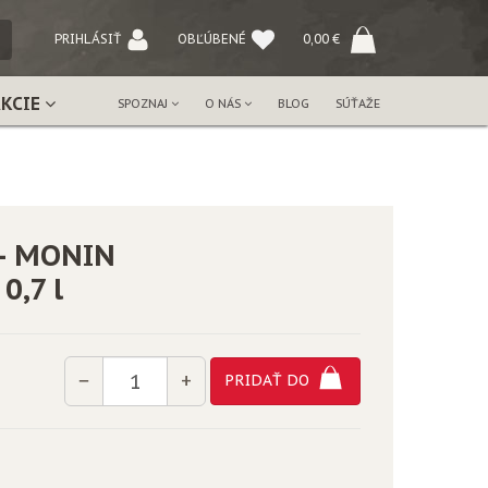
NÝ
PRIHLÁSIŤ
OBĽÚBENÉ
0,00
€
AKCIE
SPOZNAJ
O NÁS
BLOG
SÚŤAŽE
 – MONIN
0,7 l
Množstvo
−
+
PRIDAŤ DO