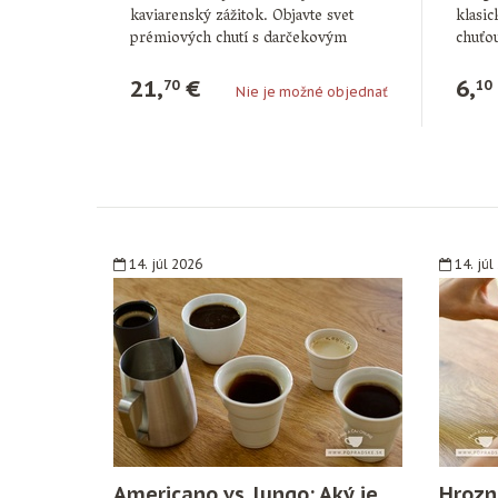
kaviarenský zážitok. Objavte svet
klasic
prémiových chutí s darčekovým
chuťou
setom sirupov …
jemne
21,
€
6,
70
10
Nie je možné objednať
14. júl 2026
14. júl
Americano vs. lungo: Aký je
Hrozn