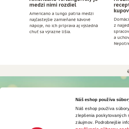
medzi nimi rozdiel
recep
kupov
Americano a lungo patria medzi
Domáci 
najčastejšie zamieňané kávové
z najje
nápoje, no ich príprava aj výsledná
spracov
chuť sa výrazne líšia.
a uchov
Nepotre
konzerv
zrelé hr
fľaše a 
UŽITOČNÉ INFORMÁCIE
O NÁS
Náš eshop používa súbor
Možnosti a ceny doručenia
Históri
Náš eshop používa súbory
Možnosti platby
Firma d
zlepšenia poskytovaných s
Obchodné podmienky
Podniko
Odstúpiť od zmluvy tu
Svet ká
záujmov. Podrobnejšie in
Ochrana osobných údajov
Svet ča