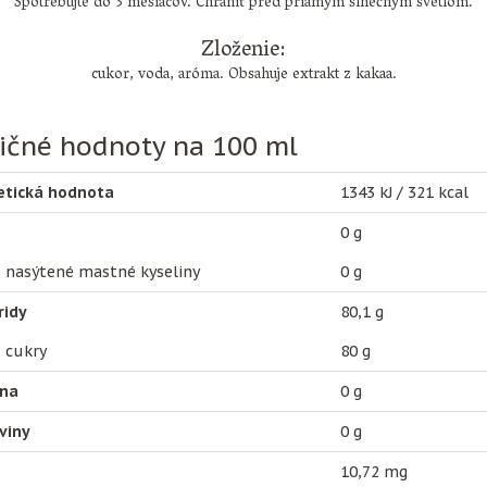
Spotrebujte do 3 mesiacov. Chrániť pred priamym slnečným svetlom.
Zloženie:
cukor, voda, aróma. Obsahuje extrakt z kakaa.
ičné hodnoty na 100 ml
etická hodnota
1343 kJ / 321 kcal
0 g
 nasýtené mastné kyseliny
0 g
ridy
80,1 g
 cukry
80 g
ina
0 g
viny
0 g
10,72 mg