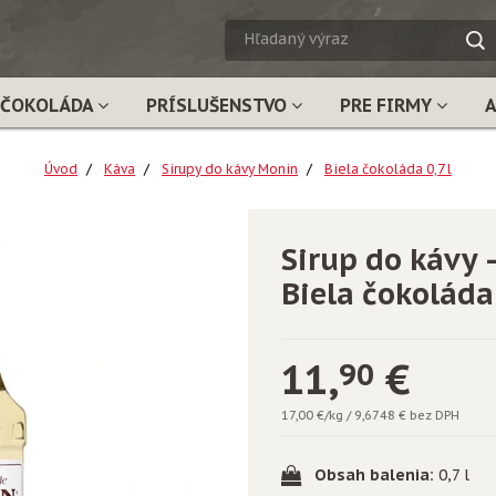
HĽADA
VÝRAZ
ČOKOLÁDA
PRÍSLUŠENSTVO
PRE FIRMY
Úvod
Káva
Sirupy do kávy Monin
Biela čokoláda 0,7 l
Sirup do kávy
Biela čokoláda 
11,
€
90
17,00 €/kg
/
9,6748 € bez DPH
Obsah balenia:
0,7 l