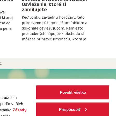
Osvieženie, ktoré si
zamilujete
avá
Keď vonku zavládnu horúčavy, telo
 ktorej
prirodzene túži po niečom ľahkom a
v sa do
dokonale osviežujúcom. Namiesto
na pena
presladených nápojov z obchodu si
môžete pripraviť limonádu, ktorá je
nielen chutná, ale aj prospešná pre
organizmus.
€
NEWSLETTER
Prihláste sa do Newslettera plného
Povoliť všetko
čajových receptov, kávových špecialít
za účelom
a noviniek zo sveta Popradské!
 podľa vašich
Prispôsobiť
stránke
Zásady
TO CHCEM!