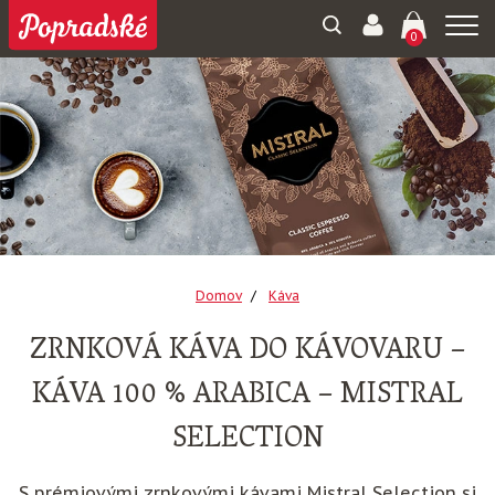
Togg
0
navi
Domov
Káva
ZRNKOVÁ KÁVA DO KÁVOVARU –
KÁVA 100 % ARABICA – MISTRAL
SELECTION
S prémiovými zrnkovými kávami Mistral Selection si