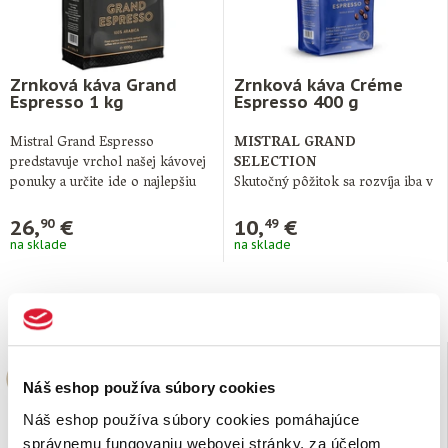
Zrnková káva Grand
Zrnková káva Créme
Espresso 1 kg
Espresso 400 g
Mistral Grand Espresso
MISTRAL GRAND
predstavuje vrchol našej kávovej
SELECTION
ponuky a určite ide o najlepšiu
Skutočný pôžitok sa rozvíja iba v
zmes, ktorú …
harmónii medzi človekom a
prírodou. To …
26,
€
10,
€
90
49
na sklade
na sklade
Náš eshop používa súbory cookies
Náš eshop používa súbory cookies pomáhajúce
správnemu fungovaniu webovej stránky, za účelom