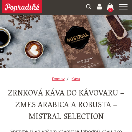
Togg
0
navi
Domov
Káva
ZRNKOVÁ KÁVA DO KÁVOVARU –
ZMES ARABICA A ROBUSTA –
MISTRAL SELECTION
Spravte si vo vašom kávovare lahodnú kávu ako