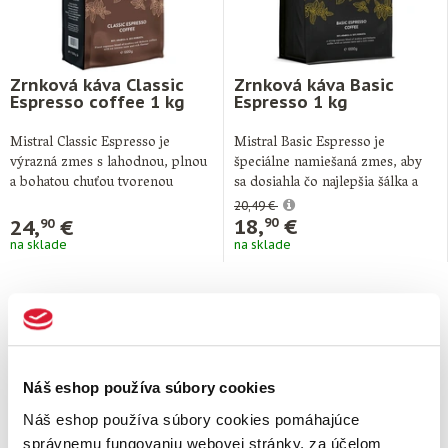
Zrnková káva Classic
Zrnková káva Basic
Espresso coffee 1 kg
Espresso 1 kg
Mistral Classic Espresso je
Mistral Basic Espresso je
výrazná zmes s lahodnou, plnou
špeciálne namiešaná zmes, aby
a bohatou chuťou tvorenou
sa dosiahla čo najlepšia šálka a
zrnkami Arabika …
výnimočná …
20,49 €
18,
€
24,
€
90
90
na sklade
na sklade
Náš eshop používa súbory cookies
Náš eshop používa súbory cookies pomáhajúce
správnemu fungovaniu webovej stránky, za účelom