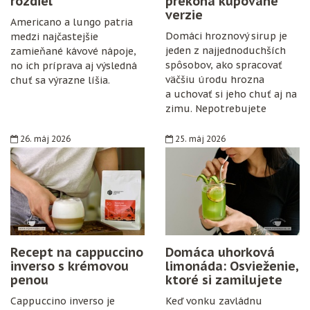
rozdiel
prekoná kupované
verzie
Americano a lungo patria
Domáci hroznový sirup je
medzi najčastejšie
jeden z najjednoduchších
zamieňané kávové nápoje,
spôsobov, ako spracovať
no ich príprava aj výsledná
väčšiu úrodu hrozna
chuť sa výrazne líšia.
a uchovať si jeho chuť aj na
zimu. Nepotrebujete
špeciálne vybavenie,
konzervanty ani zložitý
26. máj 2026
25. máj 2026
postup. Stačí zrelé hrozno,
cukor, citrón, čisté fľaše
a trochu trpezlivosti.
Recept na cappuccino
Domáca uhorková
inverso s krémovou
limonáda: Osvieženie,
penou
ktoré si zamilujete
Cappuccino inverso je
Keď vonku zavládnu