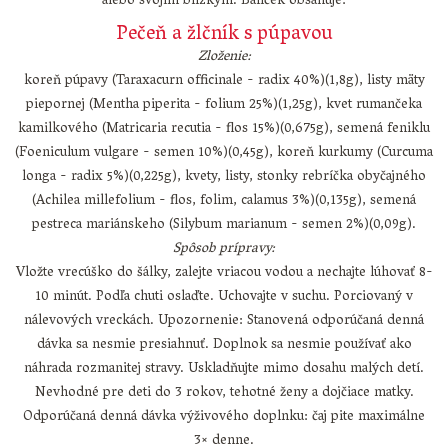
alebo svojim blízkym. Balíček obsahuje:
Pečeň a žlčník s púpavou
Zloženie:
koreň púpavy (Taraxacurn officinale - radix 40%)(1,8g), listy mäty
piepornej (Mentha piperita - folium 25%)(1,25g), kvet rumančeka
kamilkového (Matricaria recutia - flos 15%)(0,675g), semená feniklu
(Foeniculum vulgare - semen 10%)(0,45g), koreň kurkumy (Curcuma
longa - radix 5%)(0,225g), kvety, listy, stonky rebríčka obyčajného
(Achilea millefolium - flos, folim, calamus 3%)(0,135g), semená
pestreca mariánskeho (Silybum marianum - semen 2%)(0,09g).
Spôsob prípravy:
Vložte vrecúško do šálky, zalejte vriacou vodou a nechajte lúhovať 8-
10 minút. Podľa chuti oslaďte. Uchovajte v suchu. Porciovaný v
nálevových vreckách. Upozornenie: Stanovená odporúčaná denná
dávka sa nesmie presiahnuť. Doplnok sa nesmie používať ako
náhrada rozmanitej stravy. Uskladňujte mimo dosahu malých detí.
Nevhodné pre deti do 3 rokov, tehotné ženy a dojčiace matky.
Odporúčaná denná dávka výživového doplnku: čaj pite maximálne
3× denne.