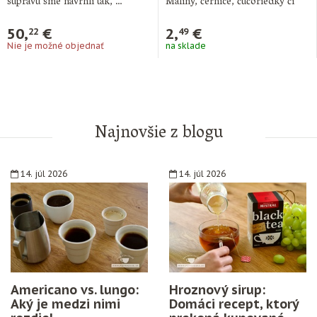
súpravu sme navrhli tak, …
Maliny, černice, čučoriedky či
jahody, všetky tieto …
50,
€
2,
€
22
49
Nie je možné objednať
na sklade
Najnovšie z blogu
14. júl 2026
14. júl 2026
Americano vs. lungo:
Hroznový sirup:
Aký je medzi nimi
Domáci recept, ktorý