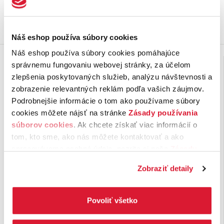
Mohlo by vás ešte zaujať
Náš eshop používa súbory cookies
Náš eshop používa súbory cookies pomáhajúce
správnemu fungovaniu webovej stránky, za účelom
zlepšenia poskytovaných služieb, analýzu návštevnosti a
zobrazenie relevantných reklám podľa vašich záujmov.
Podrobnejšie informácie o tom ako používame súbory
cookies môžete nájsť na stránke
Zásady používania
súborov cookies
. Ak chcete získať viac informácií o
tom, kto sme, ako nás môžete kontaktovať a ako
spracovávame osobné údaje, pozrite si naše
Zásady
ochrany osobných údajov.
Kliknutím na tlačítko
Pohár na vodu
Finest Tea Collection
Zobraziť detaily
výber exkluzívnych
„Povoliť všetko“ vyjadríte svoj súhlas s používaním
čajov 6x6 ks - 60 g
všetkých súborov cookies. Ak chcete niektoré
Pohár na servírovanie vody ku
Potešte svojich blízkych
zamietnuť, upravte preferencie kliknutím na tlačítko
Povoliť všetko
káve v objeme 85 ml. Výška 7 cm
netradičným čajovým darčekom.
„Prispôsobiť“.
a priemer …
Čajová kolekcia obsahuje 36
nálevových vreciek v