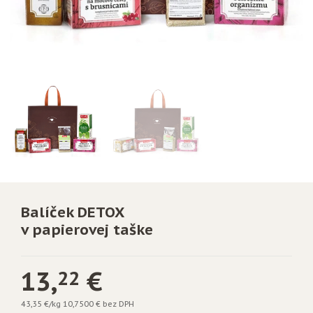
Balíček DETOX
v papierovej taške
13,
€
22
43,35 €/kg
10,7500 € bez DPH