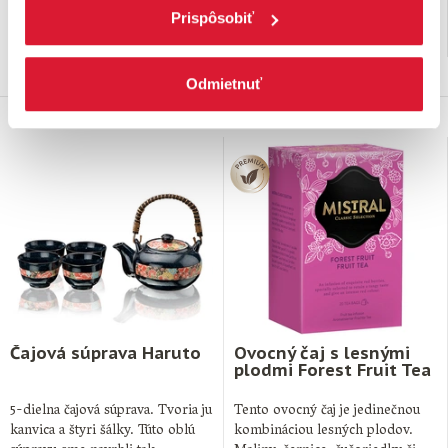
hygienickom prebale …
Prispôsobiť
1,
€
5,
€
00
89
29 ks na sklade
na sklade
Odmietnuť
Čajová súprava Haruto
Ovocný čaj s lesnými
plodmi Forest Fruit Tea
5-dielna čajová súprava. Tvoria ju
Tento ovocný čaj je jedinečnou
kanvica a štyri šálky. Túto oblú
kombináciou lesných plodov.