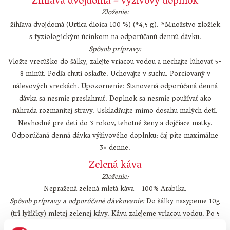
Žíhľava dvojdomá – výživový doplnok
Zloženie:
žihľava dvojdomá (Urtica dioica 100 %) (*4,5 g). *Množstvo zložiek
s fyziologickým úcinkom na odporúčanú dennú dávku.
Spôsob prípravy:
Vložte vrecúško do šálky, zalejte vriacou vodou a nechajte lúhovať 5-
8 minút. Podľa chuti oslaďte. Uchovajte v suchu. Porciovaný v
nálevových vreckách. Upozornenie: Stanovená odporúčaná denná
dávka sa nesmie presiahnuť. Doplnok sa nesmie používať ako
náhrada rozmanitej stravy. Uskladňujte mimo dosahu malých detí.
Nevhodné pre deti do 3 rokov, tehotné ženy a dojčiace matky.
Odporúčaná denná dávka výživového doplnku: čaj pite maximálne
3× denne.
Zelená káva
Zloženie:
Nepražená zelená mletá káva – 100% Arabika.
Spôsob prípravy a odporúčané dávkovanie:
Do šálky nasypeme 10g
(tri lyžičky) mletej zelenej kávy. Kávu zalejeme vriacou vodou. Po 5
minútach je nápoj pripravený na konzumáciu.