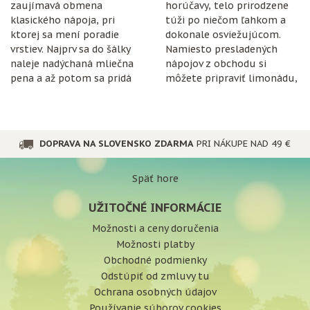
zaujímavá obmena
horúčavy, telo prirodzene
klasického nápoja, pri
túži po niečom ľahkom a
ktorej sa mení poradie
dokonale osviežujúcom.
vrstiev. Najprv sa do šálky
Namiesto presladených
naleje nadýchaná mliečna
nápojov z obchodu si
pena a až potom sa pridá
môžete pripraviť limonádu,
espresso.
ktorá je nielen chutná, ale
aj prospešná pre
organizmus.
DOPRAVA NA SLOVENSKO ZDARMA
PRI NÁKUPE NAD 49 €
Späť hore
UŽITOČNÉ INFORMÁCIE
Možnosti a ceny doručenia
Možnosti platby
Obchodné podmienky
Odstúpiť od zmluvy tu
Ochrana osobných údajov
Používanie súborov cookies