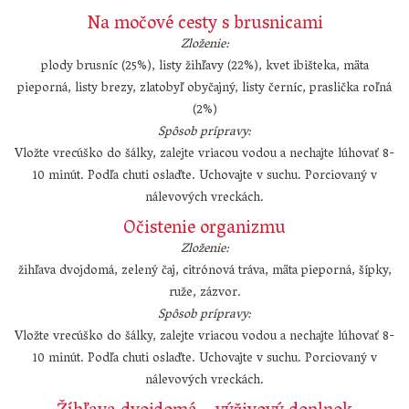
Na močové cesty s brusnicami
Zloženie:
plody brusníc (25%), listy žihľavy (22%), kvet ibišteka, mäta
pieporná, listy brezy, zlatobyľ obyčajný, listy černíc, praslička roľná
(2%)
Spôsob prípravy:
Vložte vrecúško do šálky, zalejte vriacou vodou a nechajte lúhovať 8-
10 minút. Podľa chuti oslaďte. Uchovajte v suchu. Porciovaný v
nálevových vreckách.
Očistenie organizmu
Zloženie:
žihľava dvojdomá, zelený čaj, citrónová tráva, mäta pieporná, šípky,
ruže, zázvor.
Spôsob prípravy:
Vložte vrecúško do šálky, zalejte vriacou vodou a nechajte lúhovať 8-
10 minút. Podľa chuti oslaďte. Uchovajte v suchu. Porciovaný v
nálevových vreckách.