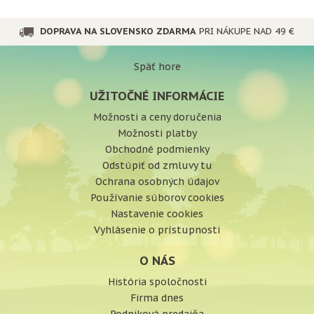
organizmus.
DOPRAVA NA SLOVENSKO ZDARMA
PRI NÁKUPE NAD 49 €
Späť hore
UŽITOČNÉ INFORMÁCIE
Možnosti a ceny doručenia
Možnosti platby
Obchodné podmienky
Odstúpiť od zmluvy tu
Ochrana osobných údajov
Používanie súborov cookies
Nastavenie cookies
Vyhlásenie o prístupnosti
O NÁS
História spoločnosti
Firma dnes