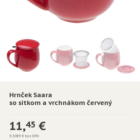
Hrnček Saara
so sitkom a vrchnákom červený
11,
€
45
9,3089 € bez DPH