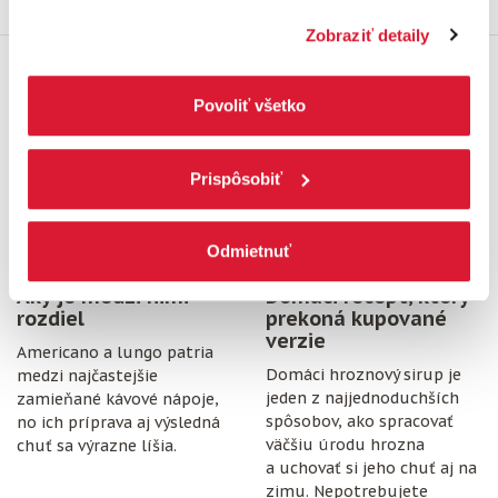
Najnovšie z blogu
ochrany osobných údajov.
Kliknutím na tlačítko
Zobraziť detaily
„Povoliť všetko“ vyjadríte svoj súhlas s používaním
všetkých súborov cookies. Ak chcete niektoré
14. júl 2026
14. júl 2026
zamietnuť, upravte preferencie kliknutím na tlačítko
Povoliť všetko
„Prispôsobiť“.
Prispôsobiť
Odmietnuť
Americano vs. lungo:
Hroznový sirup:
Aký je medzi nimi
Domáci recept, ktorý
rozdiel
prekoná kupované
verzie
Americano a lungo patria
Domáci hroznový sirup je
medzi najčastejšie
jeden z najjednoduchších
zamieňané kávové nápoje,
spôsobov, ako spracovať
no ich príprava aj výsledná
väčšiu úrodu hrozna
chuť sa výrazne líšia.
a uchovať si jeho chuť aj na
zimu. Nepotrebujete