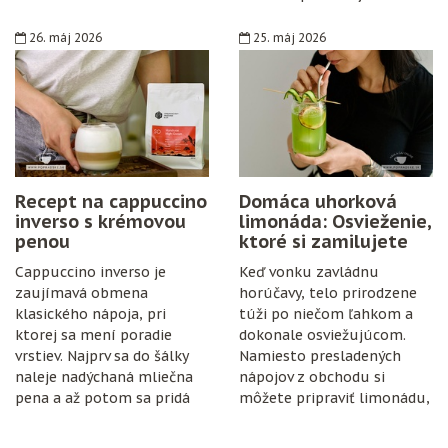
špeciálne vybavenie,
konzervanty ani zložitý
26. máj 2026
25. máj 2026
postup. Stačí zrelé hrozno,
cukor, citrón, čisté fľaše
a trochu trpezlivosti.
Recept na cappuccino
Domáca uhorková
inverso s krémovou
limonáda: Osvieženie,
penou
ktoré si zamilujete
Cappuccino inverso je
Keď vonku zavládnu
zaujímavá obmena
horúčavy, telo prirodzene
klasického nápoja, pri
túži po niečom ľahkom a
ktorej sa mení poradie
dokonale osviežujúcom.
vrstiev. Najprv sa do šálky
Namiesto presladených
naleje nadýchaná mliečna
nápojov z obchodu si
pena a až potom sa pridá
môžete pripraviť limonádu,
espresso.
ktorá je nielen chutná, ale
aj prospešná pre