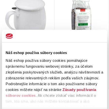
Hrnček Saara so sitkom
Sypaný čierny čaj Earl
a vrchnákom biely
grey 100 g
Náš eshop používa súbory cookies
Porcelánový hrnček s objemom
Earl grey je čajová zmes s
Náš eshop používa súbory cookies pomáhajúce
0,35 l so sitkom a vrchnákom.
charakteristickou príchuťou a
správnemu fungovaniu webovej stránky, za účelom
arómou, ktorá pochádza z
zlepšenia poskytovaných služieb, analýzu návštevnosti a
olejových extraktov …
zobrazenie relevantných reklám podľa vašich záujmov.
11,
€
4,
€
45
90
Podrobnejšie informácie o tom ako používame súbory
Nie je možné objednať
42 ks na sklade
cookies môžete nájsť na stránke
Zásady používania
súborov cookies
. Ak chcete získať viac informácií o
tom, kto sme, ako nás môžete kontaktovať a ako
spracovávame osobné údaje, pozrite si naše
Zásady