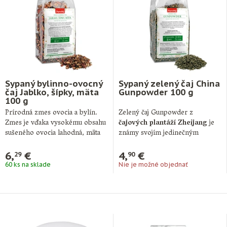
Sypaný bylinno-ovocný
Sypaný zelený čaj China
čaj Jablko, šípky, mäta
Gunpowder 100 g
100 g
Prírodná zmes ovocia a bylín.
Zelený čaj Gunpowder z
Zmes je vďaka vysokému obsahu
čajových plantáží Zheijang
je
sušeného ovocia lahodná, mäta
známy svojím jedinečným
jej …
tvarom lístkov, ktoré sú …
6,
€
4,
€
29
90
60 ks na sklade
Nie je možné objednať