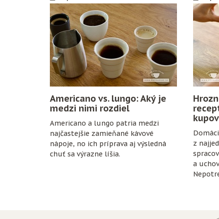
Americano vs. lungo: Aký je
Hrozn
medzi nimi rozdiel
recep
kupov
Americano a lungo patria medzi
Domáci 
najčastejšie zamieňané kávové
z najje
nápoje, no ich príprava aj výsledná
spracov
chuť sa výrazne líšia.
a uchov
Nepotre
konzerv
zrelé hr
fľaše a 