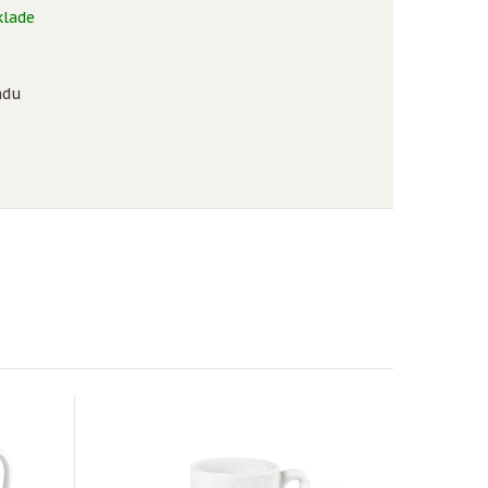
klade
u
adu