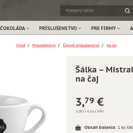
HĽADA
VÝRAZ
ČOKOLÁDA
PRÍSLUŠENSTVO
PRE FIRMY
Úvod
Príslušenstvo
Čajové príslušenstvo
na čaj
Šálka – Mistral
na čaj
3,
€
79
3,0833 € bez DPH
Obsah balenia:
1 ks šá