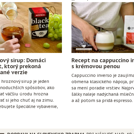
ový sirup: Domáci
Recept na cappuccino i
t, ktorý prekoná
s krémovou penou
ané verzie
Cappuccino inverso je zaujím
hroznový sirup je jeden
obmena klasického nápoja, pri
dnoduchších spôsobov, ako
sa mení poradie vrstiev. Najpr
ať väčšiu úrodu hrozna
šálky naleje nadýchaná mlieč
ať si jeho chuť aj na zimu.
a až potom sa pridá espresso.
bujete špeciálne vybavenie,
anty ani zložitý postup. Stačí
ozno, cukor, citrón, čisté
trochu trpezlivosti.