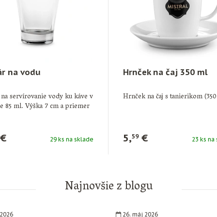
r na vodu
Hrnček na čaj 350 ml
na servírovanie vody ku káve v
Hrnček na čaj s tanierikom (350
e 85 ml. Výška 7 cm a priemer
€
5,
€
59
29 ks na sklade
23 ks na
Najnovšie z blogu
 2026
26. máj 2026