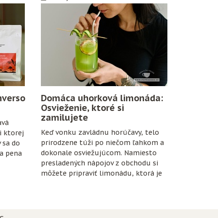
nverso
Domáca uhorková limonáda:
Osvieženie, ktoré si
zamilujete
avá
Keď vonku zavládnu horúčavy, telo
 ktorej
prirodzene túži po niečom ľahkom a
v sa do
dokonale osviežujúcom. Namiesto
na pena
presladených nápojov z obchodu si
môžete pripraviť limonádu, ktorá je
nielen chutná, ale aj prospešná pre
organizmus.