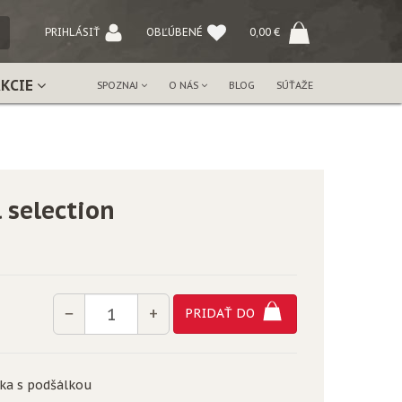
NÝ
PRIHLÁSIŤ
OBĽÚBENÉ
0,00
€
AKCIE
SPOZNAJ
O NÁS
BLOG
SÚŤAŽE
 selection
Množstvo
−
+
PRIDAŤ DO
lka s podšálkou