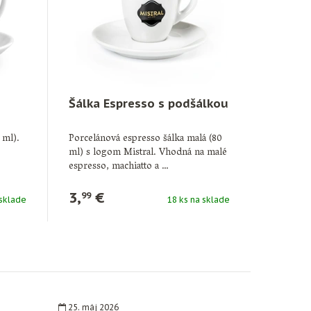
Šálka Espresso s podšálkou
 ml).
Porcelánová espresso šálka malá (80
ml) s logom Mistral. Vhodná na malé
espresso, machiatto a …
3,
€
99
 sklade
18 ks na sklade
25. máj 2026