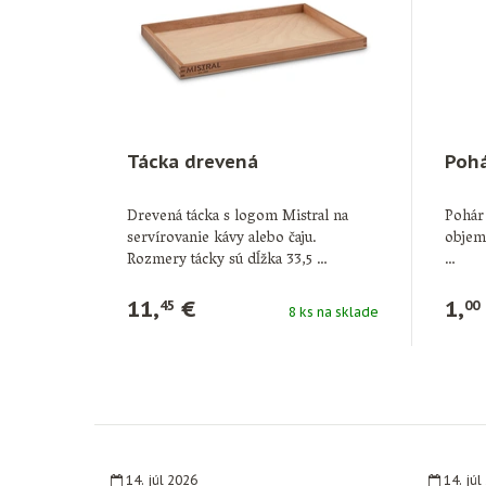
Tácka drevená
Pohá
Drevená tácka s logom Mistral na
Pohár 
servírovanie kávy alebo čaju.
objem
Rozmery tácky sú dĺžka 33,5 …
…
11,
€
1,
45
00
8 ks na sklade
14. júl 2026
14. júl