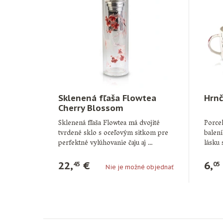
Sklenená fľaša Flowtea
Hrnč
Cherry Blossom
Sklenená fľaša Flowtea má dvojité
Porce
tvrdené sklo s oceľovým sitkom pre
balení
perfektné vylúhovanie čaju aj …
lásku
prost
22,
€
6,
45
05
Nie je možné objednať