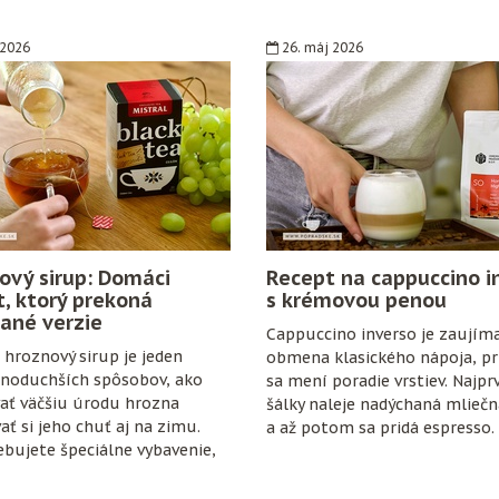
 2026
26. máj 2026
ový sirup: Domáci
Recept na cappuccino i
t, ktorý prekoná
s krémovou penou
ané verzie
Cappuccino inverso je zaujím
hroznový sirup je jeden
obmena klasického nápoja, pri
dnoduchších spôsobov, ako
sa mení poradie vrstiev. Najpr
ať väčšiu úrodu hrozna
šálky naleje nadýchaná mlieč
ať si jeho chuť aj na zimu.
a až potom sa pridá espresso.
bujete špeciálne vybavenie,
anty ani zložitý postup. Stačí
ozno, cukor, citrón, čisté