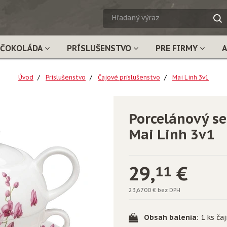
HĽADA
VÝRAZ
ČOKOLÁDA
PRÍSLUŠENSTVO
PRE FIRMY
Úvod
Príslušenstvo
Čajové príslušenstvo
Mai Linh 3v1
Porcelánový se
Mai Linh 3v1
29,
€
11
23,6700 € bez DPH
Obsah balenia:
1 ks ča