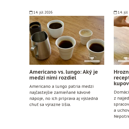
14. júl 2026
14. júl
Americano vs. lungo: Aký je
Hrozn
medzi nimi rozdiel
recep
kupov
Americano a lungo patria medzi
Domáci 
najčastejšie zamieňané kávové
z najje
nápoje, no ich príprava aj výsledná
spracov
chuť sa výrazne líšia.
a uchov
Nepotre
konzerv
zrelé hr