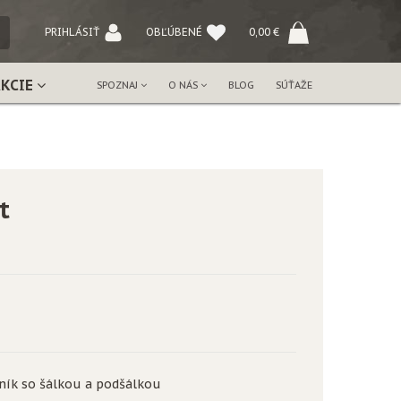
NÝ
PRIHLÁSIŤ
OBĽÚBENÉ
0,00
€
AKCIE
SPOZNAJ
O NÁS
BLOG
SÚŤAŽE
t
jník so šálkou a podšálkou