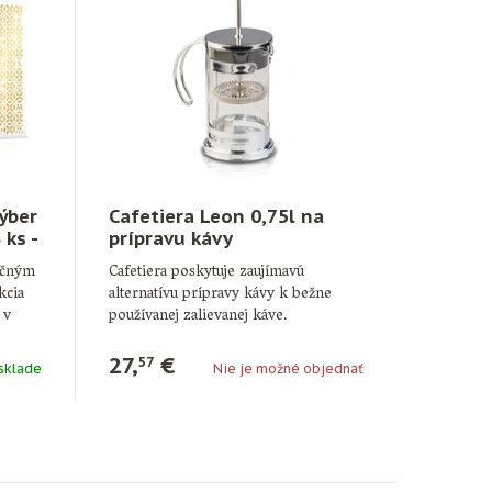
výber
Cafetiera Leon 0,75l na
 ks -
prípravu kávy
dičným
Cafetiera poskytuje zaujímavú
kcia
alternatívu prípravy kávy k bežne
 v
používanej zalievanej káve.
Je to kanvička, do …
27,
€
57
sklade
Nie je možné objednať