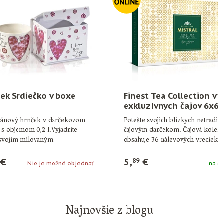
ek Srdiečko v boxe
Finest Tea Collection 
exkluzívnych čajov 6x6
60 g
lánový hrnček v darčekovom
Potešte svojich blízkych netra
 s objemom 0,2 l.Vyjadrite
čajovým darčekom. Čajová kole
 svojim milovaným,
obsahuje 36 nálevových vreciek
redníctvom krásneho hrnčeka.
hygienickom prebale …
€
5,
€
89
Nie je možné objednať
na 
Najnovšie z blogu