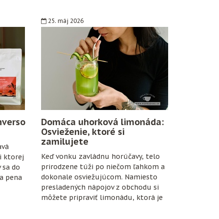
25. máj 2026
nverso
Domáca uhorková limonáda:
Osvieženie, ktoré si
zamilujete
avá
Keď vonku zavládnu horúčavy, telo
 ktorej
prirodzene túži po niečom ľahkom a
v sa do
dokonale osviežujúcom. Namiesto
na pena
presladených nápojov z obchodu si
môžete pripraviť limonádu, ktorá je
nielen chutná, ale aj prospešná pre
organizmus.