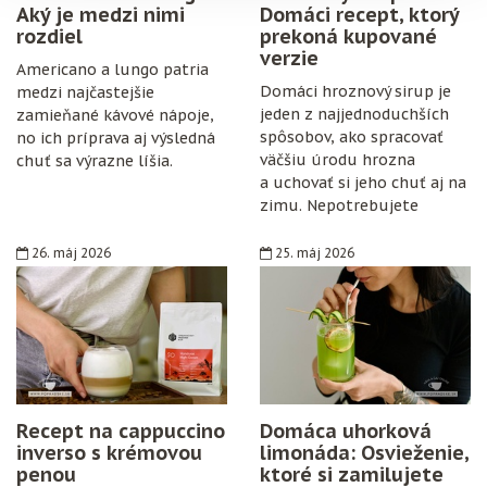
Aký je medzi nimi
Domáci recept, ktorý
rozdiel
prekoná kupované
verzie
Americano a lungo patria
Domáci hroznový sirup je
medzi najčastejšie
jeden z najjednoduchších
zamieňané kávové nápoje,
spôsobov, ako spracovať
no ich príprava aj výsledná
väčšiu úrodu hrozna
chuť sa výrazne líšia.
a uchovať si jeho chuť aj na
zimu. Nepotrebujete
špeciálne vybavenie,
konzervanty ani zložitý
26. máj 2026
25. máj 2026
postup. Stačí zrelé hrozno,
cukor, citrón, čisté fľaše
a trochu trpezlivosti.
Recept na cappuccino
Domáca uhorková
inverso s krémovou
limonáda: Osvieženie,
penou
ktoré si zamilujete