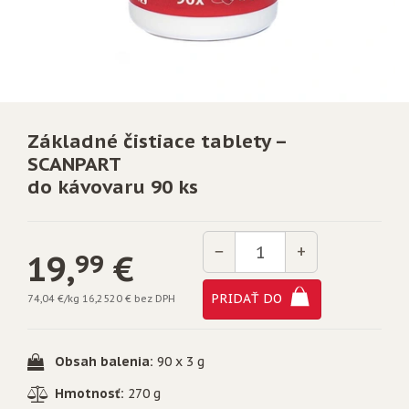
Základné čistiace tablety –
SCANPART
do kávovaru 90 ks
Množstvo
−
+
19,
€
99
PRIDAŤ DO
74,04 €/kg
16,2520 € bez DPH
Obsah balenia:
90 x 3 g
Hmotnosť:
270 g