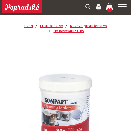
Togg
0
navi
Úvod
Príslušenstvo
Kávové príslušenstvo
do kávovaru 90 ks