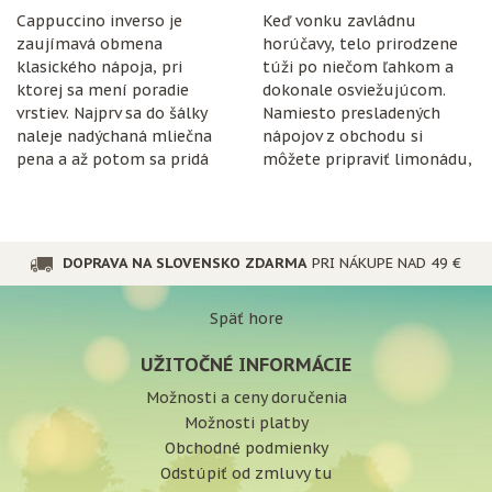
Cappuccino inverso je
Keď vonku zavládnu
zaujímavá obmena
horúčavy, telo prirodzene
klasického nápoja, pri
túži po niečom ľahkom a
ktorej sa mení poradie
dokonale osviežujúcom.
vrstiev. Najprv sa do šálky
Namiesto presladených
naleje nadýchaná mliečna
nápojov z obchodu si
pena a až potom sa pridá
môžete pripraviť limonádu,
espresso.
ktorá je nielen chutná, ale
aj prospešná pre
organizmus.
DOPRAVA NA SLOVENSKO ZDARMA
PRI NÁKUPE NAD 49 €
Späť hore
UŽITOČNÉ INFORMÁCIE
Možnosti a ceny doručenia
Možnosti platby
Obchodné podmienky
Odstúpiť od zmluvy tu