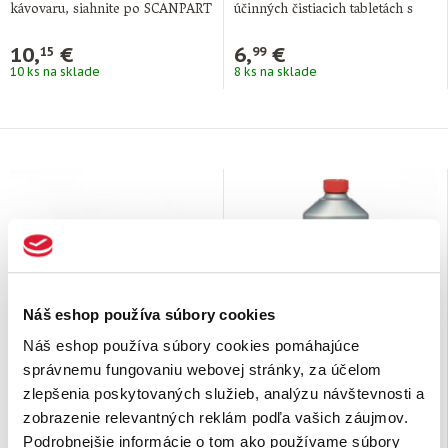
kávovaru, siahnite po SCANPART
účinných čistiacich tabletách s
BIO. Je vyrobený na báze
univerzálnejším …
kyseliny …
10,
€
6,
€
15
99
10 ks na sklade
8 ks na sklade
Náš eshop používa súbory cookies
Náš eshop používa súbory cookies pomáhajúce
správnemu fungovaniu webovej stránky, za účelom
Dvojfázové čistiace
Univerzálny tekutý
zlepšenia poskytovaných služieb, analýzu návštevnosti a
tablety do kávovaru 40
odvápňovač pre
ks
plnoautomatické
zobrazenie relevantných reklám podľa vašich záujmov.
kávovary 1 l
Zbavte svoj kávovar usadenín
Nepodceňujte pravidelné čistenie
Podrobnejšie informácie o tom ako používame súbory