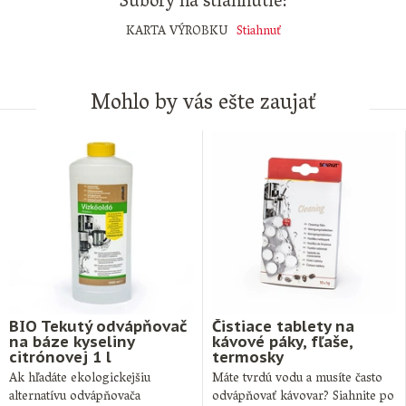
Súbory na stiahnutie:
KARTA VÝROBKU
Stiahnuť
Mohlo by vás ešte zaujať
BIO Tekutý odvápňovač
Čistiace tablety na
na báze kyseliny
kávové páky, fľaše,
citrónovej 1 l
termosky
Ak hľadáte ekologickejšiu
Máte tvrdú vodu a musíte často
alternatívu odvápňovača
odvápňovať kávovar? Siahnite po