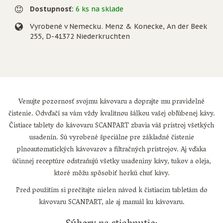
Dostupnosť:
6 ks na sklade
Vyrobené v Nemecku. Menz & Konecke, An der Beek
255, D-41372 Niederkruchten
Venujte pozornosť svojmu kávovaru a doprajte mu pravidelné
čistenie. Odvďačí sa vám vždy kvalitnou šálkou vašej obľúbenej kávy.
Čistiace tablety do kávovaru SCANPART zbavia váš prístroj všetkých
usadenín. Sú vyrobené špeciálne pre základné čistenie
plnoautomatických kávovarov a filtračných prístrojov. Aj vďaka
účinnej receptúre odstraňujú všetky usadeniny kávy, tukov a oleja,
ktoré môžu spôsobiť horkú chuť kávy.
Pred použitím si prečítajte nielen návod k čistiacim tabletám do
kávovaru SCANPART, ale aj manuál ku kávovaru.