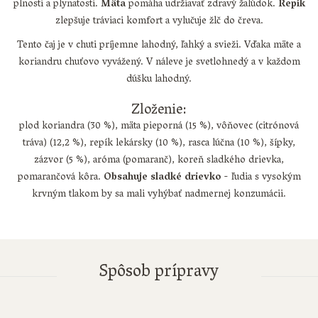
plnosti a plynatosti.
Mäta
pomáha udržiavať zdravý žalúdok.
Repík
zlepšuje tráviaci komfort a vylučuje žlč do čreva.
Tento čaj je v chuti príjemne lahodný, ľahký a svieži. Vďaka mäte a
koriandru chuťovo vyvážený. V náleve je svetlohnedý a v každom
dúšku lahodný.
Zloženie:
plod koriandra (30 %), mäta pieporná (15 %), vôňovec (citrónová
tráva) (12,2 %), repík lekársky (10 %), rasca lúčna (10 %), šípky,
zázvor (5 %), aróma (pomaranč), koreň sladkého drievka,
pomarančová kôra.
Obsahuje sladké drievko
- ľudia s vysokým
krvným tlakom by sa mali vyhýbať nadmernej konzumácii.
Spôsob prípravy