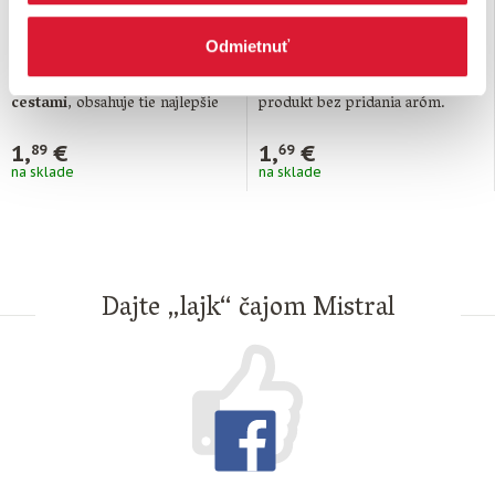
s brusnicami
trávenie
Odmietnuť
Funkčný čaj priaznivo pôsobí pri
Náš funkčný čaj Žalúdok a
problémoch s
močovými
trávenie je 100 % prírodný
cestami
, obsahuje tie najlepšie
produkt bez pridania aróm.
ingrediencie. Jeho …
Pôsobí …
1,
€
1,
€
89
69
na sklade
na sklade
Dajte „lajk“ čajom Mistral