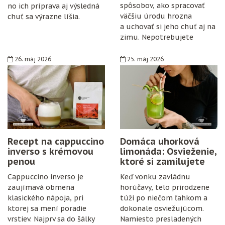
spôsobov, ako spracovať
no ich príprava aj výsledná
väčšiu úrodu hrozna
chuť sa výrazne líšia.
a uchovať si jeho chuť aj na
zimu. Nepotrebujete
špeciálne vybavenie,
konzervanty ani zložitý
26. máj 2026
25. máj 2026
postup. Stačí zrelé hrozno,
cukor, citrón, čisté fľaše
a trochu trpezlivosti.
Recept na cappuccino
Domáca uhorková
inverso s krémovou
limonáda: Osvieženie,
penou
ktoré si zamilujete
Cappuccino inverso je
Keď vonku zavládnu
zaujímavá obmena
horúčavy, telo prirodzene
klasického nápoja, pri
túži po niečom ľahkom a
ktorej sa mení poradie
dokonale osviežujúcom.
vrstiev. Najprv sa do šálky
Namiesto presladených