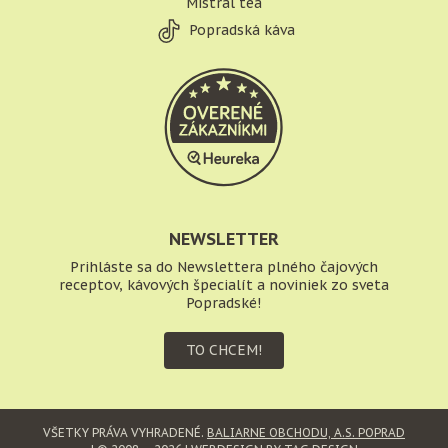
Mistral tea
Popradská káva
NEWSLETTER
Prihláste sa do Newslettera plného čajových
receptov, kávových špecialít a noviniek zo sveta
Popradské!
TO CHCEM!
VŠETKY PRÁVA VYHRADENÉ.
BALIARNE OBCHODU, A.S. POPRAD