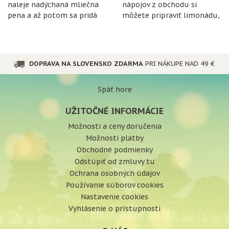
naleje nadýchaná mliečna
nápojov z obchodu si
pena a až potom sa pridá
môžete pripraviť limonádu,
espresso.
ktorá je nielen chutná, ale
aj prospešná pre
organizmus.
DOPRAVA NA SLOVENSKO ZDARMA
PRI NÁKUPE NAD 49 €
Späť hore
UŽITOČNÉ INFORMÁCIE
Možnosti a ceny doručenia
Možnosti platby
Obchodné podmienky
Odstúpiť od zmluvy tu
Ochrana osobných údajov
Používanie súborov cookies
Nastavenie cookies
Vyhlásenie o prístupnosti