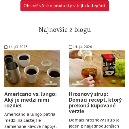
Objaviť všetky produkty v tejto kategórii.
Najnovšie z blogu
14. júl 2026
14. júl 2026
Americano vs. lungo:
Hroznový sirup:
Aký je medzi nimi
Domáci recept, ktorý
rozdiel
prekoná kupované
verzie
Americano a lungo patria
Domáci hroznový sirup je
medzi najčastejšie
jeden z najjednoduchších
zamieňané kávové nápoje,