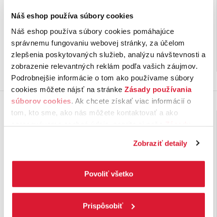
zázvorom a šípkami
Funkčný čaj priaznivo pôsobiaci
Funkčný čaj s priaznivým
Náš eshop používa súbory cookies
počas nachladnutia
. Ideálny
účinkom pri
kašli a boľavých
Náš eshop používa súbory cookies pomáhajúce
partner počas chrípkového
prieduškách
. Táto čajová zmes
obdobia. Veľmi harmonický
je …
správnemu fungovaniu webovej stránky, za účelom
produkt, …
1,
€
1,
€
89
89
zlepšenia poskytovaných služieb, analýzu návštevnosti a
na sklade
na sklade
zobrazenie relevantných reklám podľa vašich záujmov.
Podrobnejšie informácie o tom ako používame súbory
cookies môžete nájsť na stránke
Zásady používania
súborov cookies
. Ak chcete získať viac informácií o
tom, kto sme, ako nás môžete kontaktovať a ako
spracovávame osobné údaje, pozrite si naše
Zásady
ochrany osobných údajov.
Kliknutím na tlačítko
Zobraziť detaily
„Povoliť všetko“ vyjadríte svoj súhlas s používaním
všetkých súborov cookies. Ak chcete niektoré
zamietnuť, upravte preferencie kliknutím na tlačítko
Povoliť všetko
„Prispôsobiť“.
Prispôsobiť
Funkčný čaj Urologický
Funkčný čaj Žalúdok a