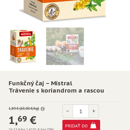
Funkčný čaj – Mistral
Trávenie s koriandrom a rascou
Množstvo
1,89 € (63,00 €/kg)
−
+
1,
€
69
PRIDAŤ DO
56,33 €/kg
1,4201 € bez DPH