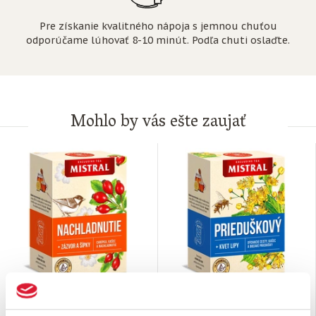
Pre získanie kvalitného nápoja s jemnou chuťou
odporúčame lúhovať 8-10 minút. Podľa chuti oslaďte.
Mohlo by vás ešte zaujať
Funkčný čaj
Funkčný čaj Prieduškový
Nachladnutie so
s lipou