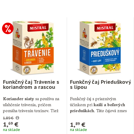
Funkčný čaj Trávenie s
Funkčný čaj Prieduškový
koriandrom a rascou
s lipou
Koriander siaty
sa používa na
Funkčný čaj s priaznivým
uľahčenie trávenia, pričom
účinkom pri
kašli a boľavých
pomáha tráveniu toxínov. Tiež
prieduškách
. Táto čajová zmes
pomáha pri strate …
je …
1,89 €
1,
€
1,
€
69
89
na sklade
na sklade