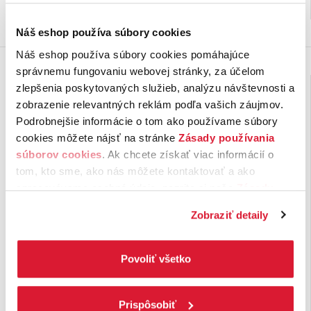
na sklade
na sklade
Náš eshop používa súbory cookies
Náš eshop používa súbory cookies pomáhajúce
správnemu fungovaniu webovej stránky, za účelom
zlepšenia poskytovaných služieb, analýzu návštevnosti a
zobrazenie relevantných reklám podľa vašich záujmov.
Podrobnejšie informácie o tom ako používame súbory
cookies môžete nájsť na stránke
Zásady používania
súborov cookies
. Ak chcete získať viac informácií o
tom, kto sme, ako nás môžete kontaktovať a ako
spracovávame osobné údaje, pozrite si naše
Zásady
ochrany osobných údajov.
Kliknutím na tlačítko
Zobraziť detaily
„Povoliť všetko“ vyjadríte svoj súhlas s používaním
Funkčný čaj Imunita s
Funkčný čaj Vitalita s
vitamínom C a
vitamínom B6,
všetkých súborov cookies. Ak chcete niektoré
echinaceou
tymianom a šalviou
zamietnuť, upravte preferencie kliknutím na tlačítko
Povoliť všetko
V čajovej zmesi je použitý
koreň
Tymian
podporuje obranu tela a
„Prispôsobiť“.
echinacey
, ktorý má vysoký
imunitný systém.
Fenikel
obsah účinných látok. Prispieva
podporuje detoxikáciu
…
organizmu.
Šalvia
pomáha
Prispôsobiť