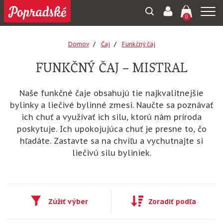
Togg
0
navi
Domov
Čaj
Funkčný čaj
FUNKČNÝ ČAJ – MISTRAL
Naše funkčné čaje obsahujú tie najkvalitnejšie
bylinky a liečivé bylinné zmesi. Naučte sa poznávať
ich chuť a využívať ich silu, ktorú nám príroda
poskytuje. Ich upokojujúca chuť je presne to, čo
hľadáte. Zastavte sa na chvíľu a vychutnajte si
liečivú silu byliniek.
Zúžiť výber
Zoradiť podľa