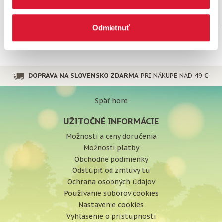
zlepšovať duševnú …
1,
€
1,
€
89
89
na sklade
na sklade
Odmietnuť
DOPRAVA NA SLOVENSKO ZDARMA
PRI NÁKUPE NAD 49 €
Späť hore
UŽITOČNÉ INFORMÁCIE
Možnosti a ceny doručenia
Možnosti platby
Obchodné podmienky
Odstúpiť od zmluvy tu
Ochrana osobných údajov
Používanie súborov cookies
Nastavenie cookies
Vyhlásenie o prístupnosti