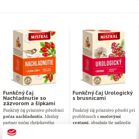
Funkčný čaj
Funkčný čaj Urologický
Nachladnutie so
s brusnicami
zázvorom a šípkami
Funkčný čaj priaznivo pôsobiaci
Funkčný čaj priaznivo pôsobí pri
počas nachladnutia
. Ideálny
problémoch s
močovými
partner počas chrípkového
cestami
, obsahuje tie najlepšie
obdobia. Veľmi harmonický
ingrediencie. Jeho …
produkt, …
1,
€
1,
€
89
89