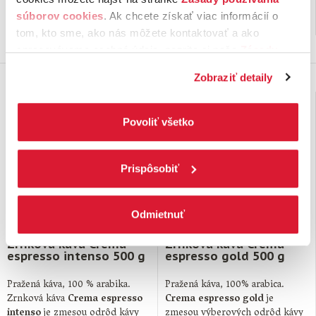
…
10,
€
5,
€
30
89
súborov cookies
. Ak chcete získať viac informácií o
na sklade
na sklade
tom, kto sme, ako nás môžete kontaktovať a ako
spracovávame osobné údaje, pozrite si naše
Zásady
ochrany osobných údajov.
Kliknutím na tlačítko
Zobraziť detaily
„Povoliť všetko“ vyjadríte svoj súhlas s používaním
všetkých súborov cookies. Ak chcete niektoré
zamietnuť, upravte preferencie kliknutím na tlačítko
Povoliť všetko
„Prispôsobiť“.
Prispôsobiť
Odmietnuť
Zrnková káva Crema
Zrnková káva Crema
espresso intenso 500 g
espresso gold 500 g
Pražená káva, 100 % arabika.
Pražená káva, 100% arabica.
Zrnková káva
Crema espresso
Crema espresso gold
je
intenso
je zmesou odrôd kávy
zmesou výberových odrôd kávy