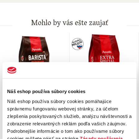
Mohlo by vás ešte zaujať
Náš eshop používa súbory cookies
Zrnková káva BARISTA
Zrnková káva Extra
Náš eshop používa súbory cookies pomáhajúce
espresso 500 g
špeciál espresso 250 g
správnemu fungovaniu webovej stránky, za účelom
zlepšenia poskytovaných služieb, analýzu návštevnosti a
Obľúbená
BARISTA espresso
Pražená zrnková káva, 100%
prichádza s vylepšenou
arabika. Extra špeciál espresso je
zobrazenie relevantných reklám podľa vašich záujmov.
receptúrou. Zachováva si svoju
zmesou odrôd káv arabika. V
Podrobnejšie informácie o tom ako používame súbory
intenzívnu chuť a výraznú arómu,
šálke …
cookies môžete nájsť na stránke
Zásady používania