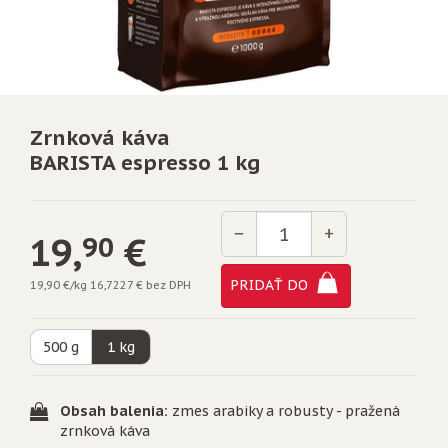
Zrnková káva
BARISTA espresso 1 kg
Množstvo
−
+
19,
€
90
PRIDAŤ DO
19,90 €/kg
16,7227 € bez DPH
500 g
1 kg
Obsah balenia:
zmes arabiky a robusty - pražená
zrnková káva