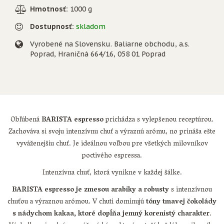
Hmotnosť:
1000 g
Dostupnosť:
skladom
Vyrobené na Slovensku. Baliarne obchodu, a.s.
Poprad, Hraničná 664/16, 058 01 Poprad
Obľúbená
BARISTA espresso
prichádza s vylepšenou receptúrou.
Zachováva si svoju intenzívnu chuť a výraznú arómu, no prináša ešte
vyváženejšiu chuť. Je ideálnou voľbou pre všetkých milovníkov
poctivého espressa.
Intenzívna chuť, ktorá vynikne v každej šálke.
BARISTA espresso je zmesou arabiky a robusty
s intenzívnou
chuťou a výraznou arómou. V chuti dominujú
tóny tmavej čokolády
s nádychom kakaa, ktoré dopĺňa jemný korenistý charakter
.