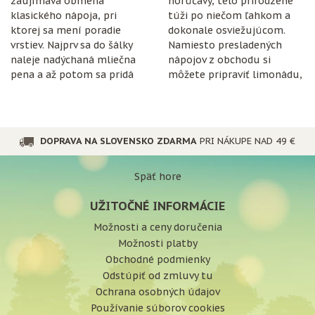
zaujímavá obmena
horúčavy, telo prirodzene
klasického nápoja, pri
túži po niečom ľahkom a
ktorej sa mení poradie
dokonale osviežujúcom.
vrstiev. Najprv sa do šálky
Namiesto presladených
naleje nadýchaná mliečna
nápojov z obchodu si
pena a až potom sa pridá
môžete pripraviť limonádu,
espresso.
ktorá je nielen chutná, ale
aj prospešná pre
organizmus.
DOPRAVA NA SLOVENSKO ZDARMA
PRI NÁKUPE NAD 49 €
Späť hore
UŽITOČNÉ INFORMÁCIE
Možnosti a ceny doručenia
Možnosti platby
Obchodné podmienky
Odstúpiť od zmluvy tu
Ochrana osobných údajov
Používanie súborov cookies