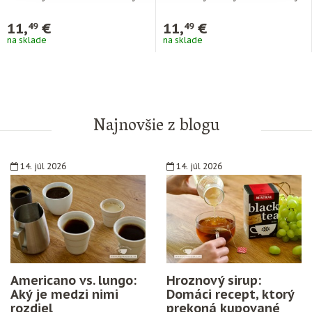
Arabika …
Arabika z najlepších …
11,
€
11,
€
49
49
na sklade
na sklade
Najnovšie z blogu
14. júl 2026
14. júl 2026
Americano vs. lungo:
Hroznový sirup:
Aký je medzi nimi
Domáci recept, ktorý
rozdiel
prekoná kupované