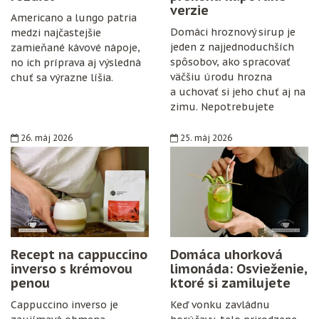
verzie
Americano a lungo patria
Domáci hroznový sirup je
medzi najčastejšie
jeden z najjednoduchších
zamieňané kávové nápoje,
spôsobov, ako spracovať
no ich príprava aj výsledná
väčšiu úrodu hrozna
chuť sa výrazne líšia.
a uchovať si jeho chuť aj na
zimu. Nepotrebujete
špeciálne vybavenie,
konzervanty ani zložitý
26. máj 2026
25. máj 2026
postup. Stačí zrelé hrozno,
cukor, citrón, čisté fľaše
a trochu trpezlivosti.
Recept na cappuccino
Domáca uhorková
inverso s krémovou
limonáda: Osvieženie,
penou
ktoré si zamilujete
Cappuccino inverso je
Keď vonku zavládnu