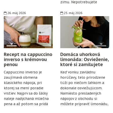
zimu. Nepotrebujete
špeciálne vybavenie,
konzervanty ani zložitý
26. máj 2026
25. máj 2026
postup. Stačí zrelé hrozno,
cukor, citrón, čisté fľaše
a trochu trpezlivosti.
Recept na cappuccino
Domáca uhorková
inverso s krémovou
limonáda: Osvieženie,
penou
ktoré si zamilujete
Cappuccino inverso je
Keď vonku zavládnu
zaujímavá obmena
horúčavy, telo prirodzene
klasického nápoja, pri
túži po niečom ľahkom a
ktorej sa mení poradie
dokonale osviežujúcom.
vrstiev. Najprv sa do šálky
Namiesto presladených
naleje nadýchaná mliečna
nápojov z obchodu si
pena a až potom sa pridá
môžete pripraviť limonádu,
espresso.
ktorá je nielen chutná, ale