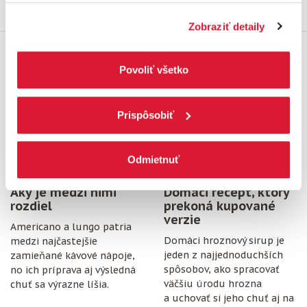
ochrany osobných údajov.
Kliknutím na tlačítko
Najnovšie z blogu
Zobraziť detaily
„Povoliť všetko“ vyjadríte svoj súhlas s používaním
všetkých súborov cookies. Ak chcete niektoré
zamietnuť, upravte preferencie kliknutím na tlačítko
14. júl 2026
14. júl 2026
Povoliť všetko
„Prispôsobiť“.
Prispôsobiť
Odmietnuť
Americano vs. lungo:
Hroznový sirup:
Aký je medzi nimi
Domáci recept, ktorý
rozdiel
prekoná kupované
verzie
Americano a lungo patria
Domáci hroznový sirup je
medzi najčastejšie
jeden z najjednoduchších
zamieňané kávové nápoje,
spôsobov, ako spracovať
no ich príprava aj výsledná
väčšiu úrodu hrozna
chuť sa výrazne líšia.
a uchovať si jeho chuť aj na