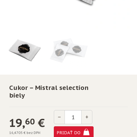
Cukor – Mistral selection
biely
Množstvo
−
+
19,
€
60
PRIDAŤ DO
16,4705 € bez DPH