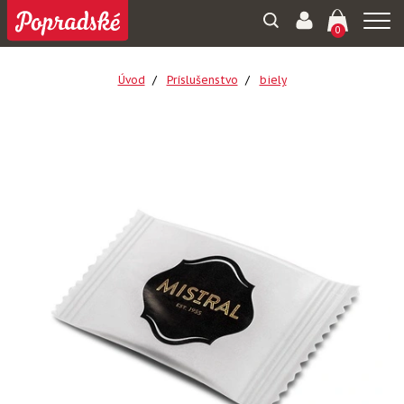
Togg
0
navi
Úvod
Príslušenstvo
biely