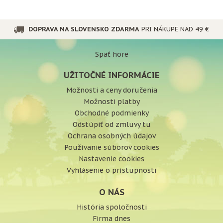
aj prospešná pre
organizmus.
DOPRAVA NA SLOVENSKO ZDARMA
PRI NÁKUPE NAD 49 €
Späť hore
UŽITOČNÉ INFORMÁCIE
Možnosti a ceny doručenia
Možnosti platby
Obchodné podmienky
Odstúpiť od zmluvy tu
Ochrana osobných údajov
Používanie súborov cookies
Nastavenie cookies
Vyhlásenie o prístupnosti
O NÁS
História spoločnosti
Firma dnes