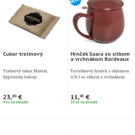
Cukor trstinový
Hrnček Saara so sitkom
a vrchnákom Bordeaux
Trstinový cukor Mistral,
Porcelánový hrnček s objemom
hygienicky balený.
0,35 l so sitkom a vrchnákom.
23,
€
11,
€
80
45
4 ks na sklade
18 ks na sklade