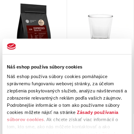
SOB Single origin blend
Pohár na vodu
Espresso Special roast
Náš eshop používa súbory cookies
250g
Náš eshop používa súbory cookies pomáhajúce
Našu
najlepšiu espresso zmes
Pohár na servírovanie vody ku
tvoríme z troch single origin káv
káve v objeme 85 ml. Výška 7 cm
správnemu fungovaniu webovej stránky, za účelom
B.O.P. SPECIAL ROAST
je pre
a priemer …
zlepšenia poskytovaných služieb, analýzu návštevnosti a
…
zobrazenie relevantných reklám podľa vašich záujmov.
8,
€
1,
€
20
00
Podrobnejšie informácie o tom ako používame súbory
21 ks na sklade
29 ks na sklade
cookies môžete nájsť na stránke
Zásady používania
súborov cookies
. Ak chcete získať viac informácií o
tom, kto sme, ako nás môžete kontaktovať a ako
spracovávame osobné údaje, pozrite si naše
Zásady