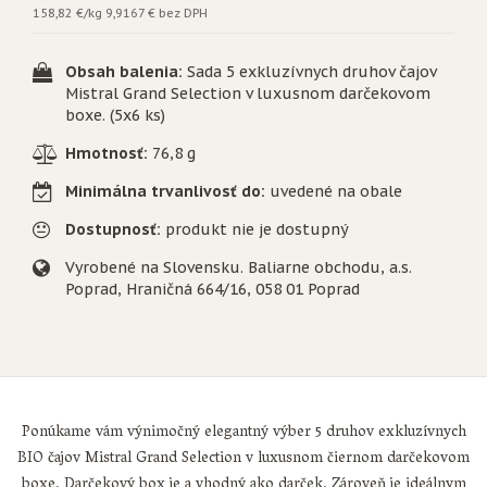
158,82 €/kg
9,9167 € bez DPH
Obsah balenia:
Sada 5 exkluzívnych druhov čajov
Mistral Grand Selection v luxusnom darčekovom
boxe. (5x6 ks)
Hmotnosť:
76,8 g
Minimálna trvanlivosť do:
uvedené na obale
Dostupnosť:
produkt nie je dostupný
Vyrobené na Slovensku. Baliarne obchodu, a.s.
Poprad, Hraničná 664/16, 058 01 Poprad
Ponúkame vám výnimočný elegantný výber 5 druhov exkluzívnych
BIO čajov Mistral Grand Selection v luxusnom čiernom darčekovom
boxe. Darčekový box je a vhodný ako darček. Zároveň je ideálnym