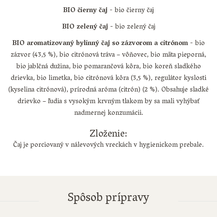
BIO čierny čaj
- bio čierny čaj
BIO zelený čaj
- bio zelený čaj
BIO aromatizovaný bylinný čaj so zázvorom a citrónom
- bio
zázvor (43,5 %), bio citrónová tráva – vôňovec, bio mäta pieporná,
bio jablčná dužina, bio pomarančová kôra, bio koreň sladkého
drievka, bio limetka, bio citrónová kôra (3,5 %), regulátor kyslosti
(kyselina citrónová), prírodná aróma (citrón) (2 %). Obsahuje sladké
drievko – ľudia s vysokým krvným tlakom by sa mali vyhýbať
nadmernej konzumácii.
Zloženie:
Čaj je porciovaný v nálevových vreckách v hygienickom prebale.
Spôsob prípravy