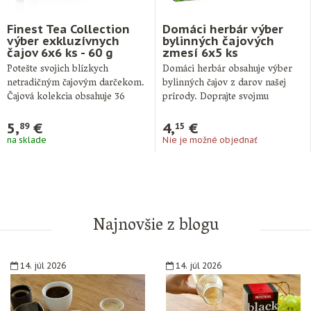
Finest Tea Collection
Domáci herbár výber
výber exkluzívnych
bylinných čajových
čajov 6x6 ks - 60 g
zmesí 6x5 ks
Potešte svojich blízkych
Domáci herbár obsahuje výber
netradičným čajovým darčekom.
bylinných čajov z darov našej
Čajová kolekcia obsahuje 36
prírody. Doprajte svojmu
nálevových vreciek v
organizmu relax či …
hygienickom prebale …
5,
€
4,
€
89
15
na sklade
Nie je možné objednať
Najnovšie z blogu
14. júl 2026
14. júl 2026