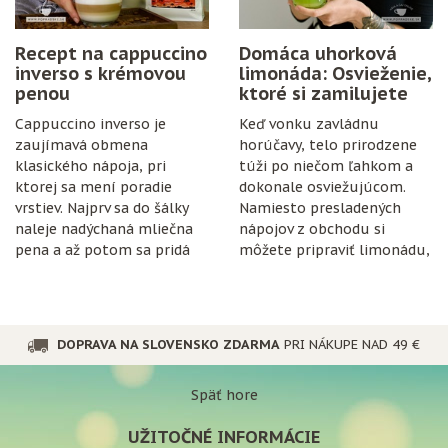
Recept na cappuccino
Domáca uhorková
inverso s krémovou
limonáda: Osvieženie,
penou
ktoré si zamilujete
Cappuccino inverso je
Keď vonku zavládnu
zaujímavá obmena
horúčavy, telo prirodzene
klasického nápoja, pri
túži po niečom ľahkom a
ktorej sa mení poradie
dokonale osviežujúcom.
vrstiev. Najprv sa do šálky
Namiesto presladených
naleje nadýchaná mliečna
nápojov z obchodu si
pena a až potom sa pridá
môžete pripraviť limonádu,
espresso.
ktorá je nielen chutná, ale
aj prospešná pre
organizmus.
DOPRAVA NA SLOVENSKO ZDARMA
PRI NÁKUPE NAD 49 €
Späť hore
UŽITOČNÉ INFORMÁCIE