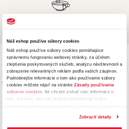
Pre získanie kvalitného nápoja s jemnou chuťou
odporúčame lúhovať 3-5 minút, podľa informácií priamo
na obale čaju. Podľa chuti oslaďte.
Náš eshop používa súbory cookies
Náš eshop používa súbory cookies pomáhajúce
správnemu fungovaniu webovej stránky, za účelom
Mohlo by vás ešte zaujať
zlepšenia poskytovaných služieb, analýzu návštevnosti a
zobrazenie relevantných reklám podľa vašich záujmov.
Podrobnejšie informácie o tom ako používame súbory
cookies môžete nájsť na stránke
Zásady používania
súborov cookies
. Ak chcete získať viac informácií o
tom, kto sme, ako nás môžete kontaktovať a ako
spracovávame osobné údaje, pozrite si naše
Zásady
ochrany osobných údajov.
Kliknutím na tlačítko
Zobraziť detaily
„Povoliť všetko“ vyjadríte svoj súhlas s používaním
všetkých súborov cookies. Ak chcete niektoré