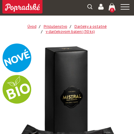
Togg
0
navi
Úvod
Príslušenstvo
Darčeky a ostatné
v darčekovom balení (30 ks)