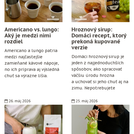
Americano vs. lungo:
Hroznový sirup:
Aký je medzi nimi
Domáci recept, ktorý
rozdiel
prekoná kupované
verzie
Americano a lungo patria
Domáci hroznový sirup je
medzi najčastejšie
jeden z najjednoduchších
zamieňané kávové nápoje,
spôsobov, ako spracovať
no ich príprava aj výsledná
väčšiu úrodu hrozna
chuť sa výrazne líšia.
a uchovať si jeho chuť aj na
zimu. Nepotrebujete
špeciálne vybavenie,
konzervanty ani zložitý
26. máj 2026
25. máj 2026
postup. Stačí zrelé hrozno,
cukor, citrón, čisté fľaše
a trochu trpezlivosti.