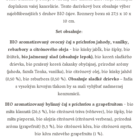
doplnkom vašej kancelárie. Tento darčekový box obsahuje výber
najobľúbenejších 5 druhov BIO čajov. Rozmery boxu sú 27,5 x 10 x
10 cm.
Set obsahuje
:
BIO aromatizovaný ovocný čaj s príchuťou jahody, vanilky,
rebarbory a citrónového oleja
- bio kúsky jabĺk, bio šípky, bio
ibištek,
bio jačmenný slad (obsahuje lepok)
, bio koreň sladkého
drievka, bio pražený koreň čakanky obyčajnej, prírodné arómy
(jahoda, fazuľa Tonka, vanilka), bio citrónový olej, bio kúsky jahôd
(0,50 %), bio rebarbora (0,50 %).
Obsahuje sladké drievko
– ľudia
s vysokým krvným tlakom by sa mali vyhýbať nadmernej
konzumácii.
BIO aromatizovaný bylinný čaj s príchuťou a grapefruitom
- bio
mäta klasnatá (26,5 %), bio citrónová tráva (vôňovec), bio šípky, bio
mäta pieporná, bio alojzia citrónová (citrónová verbena), prírodná
aróma (grapefruit) (5,5 %), bio citrónová kôra, bio citrónová myrta,
bio kôra ružového grapefruitu (1 %).