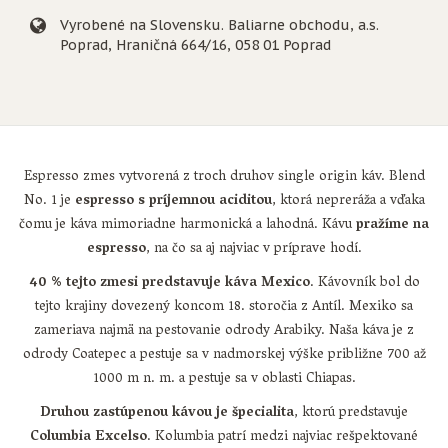
Vyrobené na Slovensku. Baliarne obchodu, a.s.
Poprad, Hraničná 664/16, 058 01 Poprad
Espresso zmes vytvorená z troch druhov single origin káv. Blend
No. 1 je
espresso s príjemnou aciditou
, ktorá nepreráža a vďaka
čomu je káva mimoriadne harmonická a lahodná. Kávu
pražíme na
espresso
, na čo sa aj najviac v príprave hodí.
40 % tejto zmesi predstavuje káva Mexico
. Kávovník bol do
tejto krajiny dovezený koncom 18. storočia z Antíl. Mexiko sa
zameriava najmä na pestovanie odrody Arabiky. Naša káva je z
odrody Coatepec a pestuje sa v nadmorskej výške približne 700 až
1000 m n. m. a pestuje sa v oblasti Chiapas.
Druhou zastúpenou kávou je špecialita
, ktorú predstavuje
Columbia Excelso
. Kolumbia patrí medzi najviac rešpektované