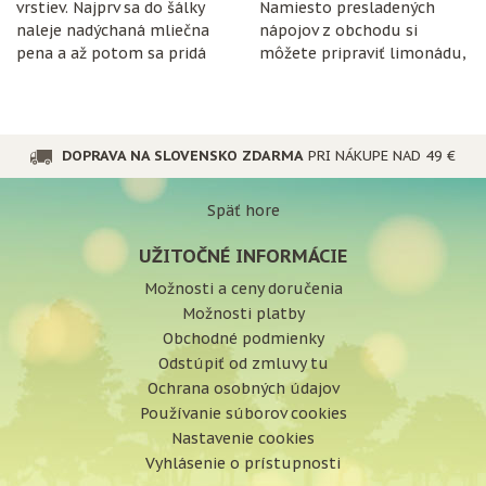
vrstiev. Najprv sa do šálky
Namiesto presladených
naleje nadýchaná mliečna
nápojov z obchodu si
pena a až potom sa pridá
môžete pripraviť limonádu,
espresso.
ktorá je nielen chutná, ale
aj prospešná pre
organizmus.
DOPRAVA NA SLOVENSKO ZDARMA
PRI NÁKUPE NAD 49 €
Späť hore
UŽITOČNÉ INFORMÁCIE
Možnosti a ceny doručenia
Možnosti platby
Obchodné podmienky
Odstúpiť od zmluvy tu
Ochrana osobných údajov
Používanie súborov cookies
Nastavenie cookies
Vyhlásenie o prístupnosti