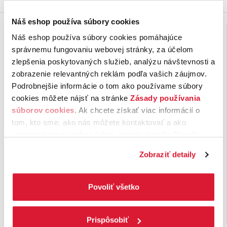
Mohlo by vás ešte zaujať
Náš eshop používa súbory cookies
Náš eshop používa súbory cookies pomáhajúce
správnemu fungovaniu webovej stránky, za účelom
zlepšenia poskytovaných služieb, analýzu návštevnosti a
zobrazenie relevantných reklám podľa vašich záujmov.
Podrobnejšie informácie o tom ako používame súbory
cookies môžete nájsť na stránke
Zásady používania
súborov cookies
. Ak chcete získať viac informácií o
tom, kto sme, ako nás môžete kontaktovať a ako
Decaffeine coffee
SOB Single origin blend
spracovávame osobné údaje, pozrite si naše
Zásady
Ethiopia Djimmah 250 g
Espresso Blend No.2
ochrany osobných údajov.
Kliknutím na tlačítko
(250 g)
Zobraziť detaily
„Povoliť všetko“ vyjadríte svoj súhlas s používaním
Etiópia
sa považuje za pravlasť
Espresso zmes Blend No. 2
je
kávovníkov. Najznámejšia
espresso presne pre tých, ktorí
všetkých súborov cookies. Ak chcete niektoré
legenda hovorí, že povzbudivú
preferujú potlačenú aciditu skôr
zamietnuť, upravte preferencie kliknutím na tlačítko
Povoliť všetko
silu kávových zŕn
objavil …
…
„Prispôsobiť“.
7,
€
7,
€
90
90
85 ks na sklade
36 ks na sklade
Prispôsobiť