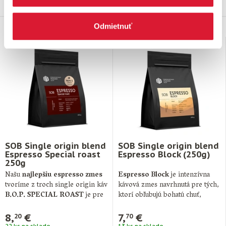
Odmietnuť
SOB Single origin blend
SOB Single origin blend
Espresso Special roast
Espresso Block (250g)
250g
Našu
najlepšiu espresso zmes
Espresso Block
je intenzívna
tvoríme z troch single origin káv
kávová zmes navrhnutá pre tých,
B.O.P. SPECIAL ROAST
je pre
ktorí obľubujú bohatú chuť,
…
minimálnu aciditu …
8,
€
7,
€
20
70