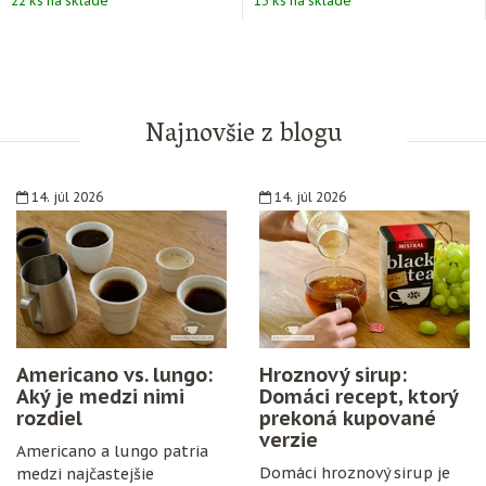
22 ks na sklade
13 ks na sklade
Najnovšie z blogu
14. júl 2026
14. júl 2026
Americano vs. lungo:
Hroznový sirup:
Aký je medzi nimi
Domáci recept, ktorý
rozdiel
prekoná kupované
verzie
Americano a lungo patria
Domáci hroznový sirup je
medzi najčastejšie