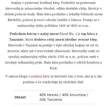
krajiny v pestovaní kvalitnej kávy. Podnebie na pestovanie
kávovníka je mimoriadne vhodné, vďaka dostatku vlahy, ktorá je v
oblasti pohoria Andy. Naša káva pochádza z lokality blízkosti mesta
Medellin, pričom ju tvorí odroda Castillo a Caturra. Pestuje sa v
nadmorskej výške približne 1200 až 1800 m n.m..
Poslednou kávou v našej zmesi
Blend No. 1 je
top káva z
Tanzánie
, ktorá
dodáva celej zmesi ideálne ovocné tóny
.
Kávovník v Tanzánii sa pestuje v tejto africkej krajine už od 16.
storočia, takže má v tom bohaté skúsenosti. Kávovníky rastú vo
vysokej nadmorskej výške okolo 1700 m n.m., pričom rastú v
úrodnej vulkanickej pôde. Naša káva pochádza z odrôd Bourbon a
Kent.
V našom blogu
o pražení kávy
sa dozviete viac o tom, ako ju u nás
pražíme a čo ovplyvňuje jej výslednú chuť.
40% Mexiko / 40% Kolumbia /
Oblasť
20% Tanzánia