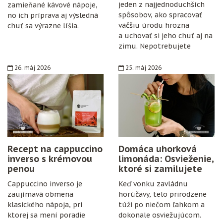
jeden z najjednoduchších
zamieňané kávové nápoje,
spôsobov, ako spracovať
no ich príprava aj výsledná
väčšiu úrodu hrozna
chuť sa výrazne líšia.
a uchovať si jeho chuť aj na
zimu. Nepotrebujete
špeciálne vybavenie,
konzervanty ani zložitý
26. máj 2026
25. máj 2026
postup. Stačí zrelé hrozno,
cukor, citrón, čisté fľaše
a trochu trpezlivosti.
Recept na cappuccino
Domáca uhorková
inverso s krémovou
limonáda: Osvieženie,
penou
ktoré si zamilujete
Cappuccino inverso je
Keď vonku zavládnu
zaujímavá obmena
horúčavy, telo prirodzene
klasického nápoja, pri
túži po niečom ľahkom a
ktorej sa mení poradie
dokonale osviežujúcom.