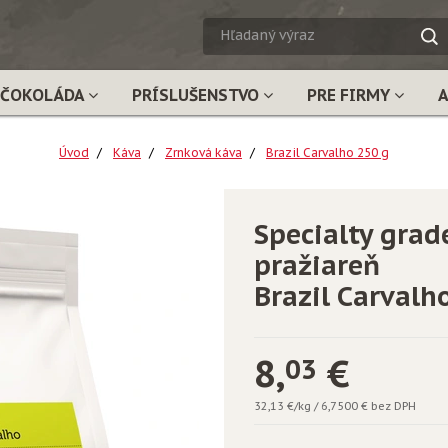
HĽADA
VÝRAZ
ČOKOLÁDA
PRÍSLUŠENSTVO
PRE FIRMY
Úvod
Káva
Zrnková káva
Brazil Carvalho 250 g
Specialty grade
pražiareň
Brazil Carvalh
8,
€
03
32,13 €/kg
/
6,7500 € bez DPH