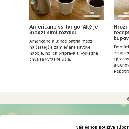
Americano vs. lungo: Aký je
Hrozn
medzi nimi rozdiel
recep
kupov
Americano a lungo patria medzi
Domáci 
najčastejšie zamieňané kávové
z najje
nápoje, no ich príprava aj výsledná
spracov
chuť sa výrazne líšia.
a uchov
Nepotre
konzerv
zrelé hr
fľaše a 
UŽITOČNÉ INFORMÁCIE
O NÁS
Náš eshop používa súbor