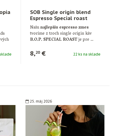
opia
SOB Single origin blend
Espresso Special roast
250g
Našu
najlepšiu espresso zmes
nda
tvoríme z troch single origin káv
ových
B.O.P. SPECIAL ROAST
je pre …
8,
€
20
 sklade
22 ks na sklade
25. máj 2026