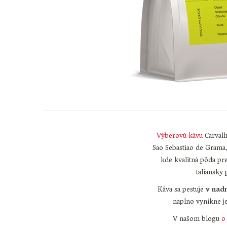
Výberovú kávu
Carvalh
Sao Sebastiao de Grama,
kde kvalitná pôda pre
taliansky 
Káva sa pestuje
v nad
naplno vynikne je
V našom blogu
o