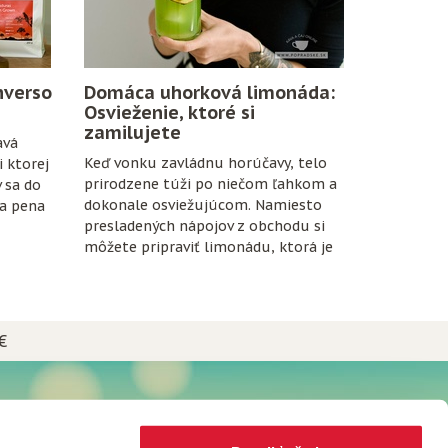
nverso
Domáca uhorková limonáda:
Osvieženie, ktoré si
zamilujete
avá
Keď vonku zavládnu horúčavy, telo
 ktorej
prirodzene túži po niečom ľahkom a
v sa do
dokonale osviežujúcom. Namiesto
na pena
presladených nápojov z obchodu si
môžete pripraviť limonádu, ktorá je
nielen chutná, ale aj prospešná pre
organizmus.
€
NEWSLETTER