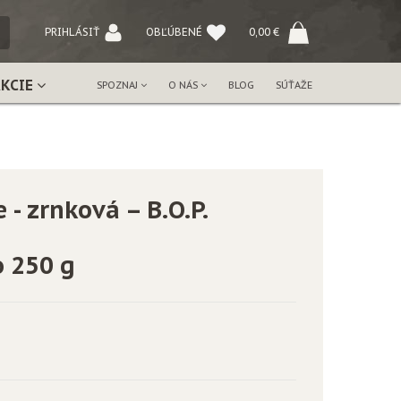
NÝ
PRIHLÁSIŤ
OBĽÚBENÉ
0,00
€
AKCIE
SPOZNAJ
O NÁS
BLOG
SÚŤAŽE
 - zrnková – B.O.P.
o 250 g