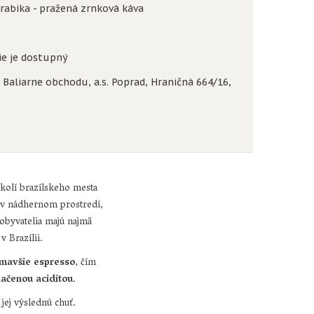
rabika - pražená zrnková káva
e je dostupný
Baliarne obchodu, a.s. Poprad, Hraničná 664/16,
okolí brazílskeho mesta
a v nádhernom prostredí,
 obyvatelia majú najmä
v Brazílii.
tmavšie espresso
, čím
lačenou aciditou
.
jej výslednú chuť.