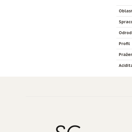
Oblas
Sprac
Odrod
Profil
Praže
Acidit