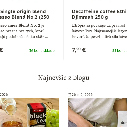
Single origin blend
Decaffeine coffee Ethi
esso Blend No.2 (250
Djimmah 250 g
sso zmes Blend No. 2
je
Etiópia
sa považuje za pravlasť
so presne pre tých, ktorí
kávovníkov. Najznámejšia lege
ujú potlačenú aciditu skôr …
hovorí, že povzbudivú silu káv
zŕn
objavil …
€
7,
€
90
36 ks na sklade
85 ks na
Najnovšie z blogu
 2026
26. máj 2026