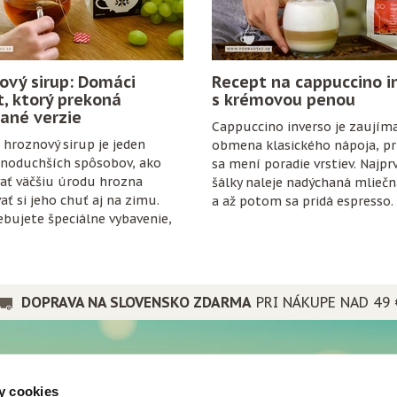
ový sirup: Domáci
Recept na cappuccino i
t, ktorý prekoná
s krémovou penou
ané verzie
Cappuccino inverso je zaujím
hroznový sirup je jeden
obmena klasického nápoja, pri
dnoduchších spôsobov, ako
sa mení poradie vrstiev. Najpr
ať väčšiu úrodu hrozna
šálky naleje nadýchaná mlieč
ať si jeho chuť aj na zimu.
a až potom sa pridá espresso.
bujete špeciálne vybavenie,
anty ani zložitý postup. Stačí
ozno, cukor, citrón, čisté
trochu trpezlivosti.
DOPRAVA NA SLOVENSKO ZDARMA
PRI NÁKUPE NAD 49 
PRE PRIATEĽOV
y cookies