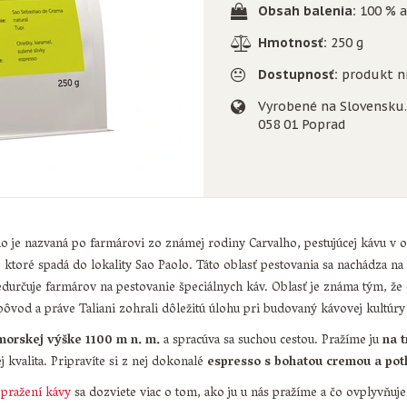
Obsah balenia:
100 % a
Hmotnosť:
250 g
Dostupnosť:
produkt ni
Vyrobené na Slovensku. 
058 01 Poprad
o je nazvaná po farmárovi zo známej rodiny Carvalho, pestujúcej kávu v 
 ktoré spadá do lokality Sao Paolo. Táto oblasť pestovania sa nachádza n
durčuje farmárov na pestovanie špeciálnych káv. Oblasť je známa tým, že
pôvod a práve Taliani zohrali dôležitú úlohu pri budovaný kávovej kultúry 
morskej výške 1100 m n. m.
a spracúva sa suchou cestou. Pražíme ju
na 
j kvalita. Pripravíte si z nej dokonalé
espresso s bohatou cremou a pot
 pražení kávy
sa dozviete viac o tom, ako ju u nás pražíme a čo ovplyvňuje 