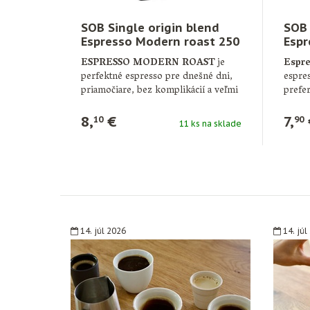
SOB Single origin blend
SOB 
Espresso Modern roast 250
Espr
g
g)
ESPRESSO MODERN ROAST
je
Espre
perfektné espresso pre dnešné dni,
espres
priamočiare, bez komplikácií a veľmi
prefer
chutné. …
8,
€
7,
10
90
11 ks na sklade
14. júl 2026
14. júl