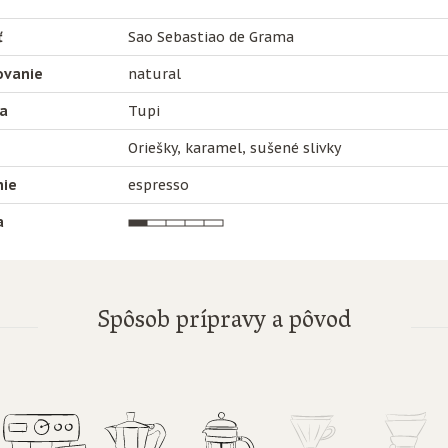
ť
Sao Sebastiao de Grama
ovanie
natural
a
Tupi
Oriešky, karamel, sušené slivky
nie
espresso
a
Spôsob prípravy a pôvod